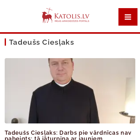
Tadeušs Ciesļaks
Tadeušs Ciesļaks: Darbs pie vārdnīcas nav
pabeigts; tā jāturpina ar jauniem