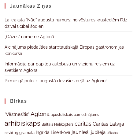
Jaunākas Ziņas
Laikraksta “Nāc” augusta numurs: no vēstures krustcelēm līdz
dzīvai ticībai šodien
„Oāzes” nometne Aglonā
Aicinājums piedalīties starptautiskajā Eiropas gastronomijas
konkursā
Informācija par papildu autobusu un vilcienu reisiem uz
svētkiem Aglonā
Pirmie gājputni 1. augustā devušies ceļā uz Aglonu!
Birkas
Aglona
"Vēstnesītis"
apustuliskais pamudinājums
arhibīskaps
caritas
Caritas Latvija
Baltais Helikopters
jaunieši
jubileja
Ingrīda Lisenkova
grāmata
Jēkaba
covid-19