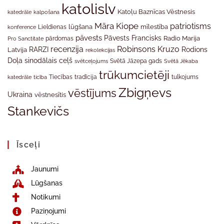
katolislv
Katoļu Baznīcas Vēstnesis
katedrāle
kalpošana
Māra Kiope
patriotisms
Lieldienas
lūgšana
mīlestība
konference
pāvests
Pāvests Francisks
Radio Marija
Pro Sanctitate
pārdomas
recenzija
Robinsons Kruzo
RARZI
Rodions
Latvija
rekolekcijas
Doļa
sinodālais ceļš
svētceļojums
Svētā Jāzepa gads
Svētā Jēkaba
trūkumcietēji
tradīcija
katedrāle
ticība
Tiecības
tulkojums
Zbigņevs
vēstījums
Ukraina
vēstnesītis
Stankevičs
Īsceļi
Jaunumi
Lūgšanas
Notikumi
Paziņojumi