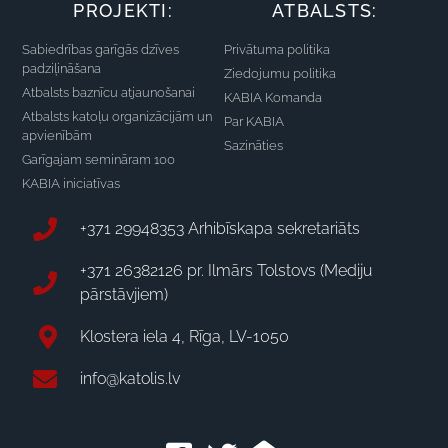
PROJEKTI:
ATBALSTS:
Sabiedrības garīgās dzīves
Privātuma politika
padziļināšana
Ziedojumu politika
Atbalsts baznīcu atjaunošanai
KABIA Komanda
Atbalsts katoļu organizācijām un
Par KABIA
apvienībām
Sazināties
Garīgajam semināram 100
KABIA iniciatīvas
+371 29948353 Arhibīskapa sekretariāts
+371 26382126 pr. Ilmārs Tolstovs (Mediju
pārstāvjiem)
Klostera iela 4, Rīga, LV-1050
info@katolis.lv