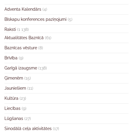
Adventa Kalendārs
(4)
Bīskapu konferences paziņojumi
(5)
Raksti
(1 138)
Aktualitātes Baznīcā
(61)
Baznīcas vēsture
(8)
Brīvība
(9)
Garīgā izaugsme
(138)
Ģimenēm
(15)
Jauniešiem
(11)
Kultūra
(23)
Liecības
(9)
Lūgšanas
(27)
Sinodālā ceļa aktivitātes
(17)