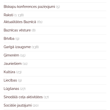
Bīskapu konferences paziņojumi
(5)
Raksti
(1 138)
Aktualitātes Baznīcā
(61)
Baznīcas vēsture
(8)
Brīvība
(9)
Garīgā izaugsme
(138)
Ģimenēm
(15)
Jauniešiem
(11)
Kultūra
(23)
Liecības
(9)
Lūgšanas
(27)
Sinodālā ceļa aktivitātes
(17)
Sociālie jautājumi
(20)