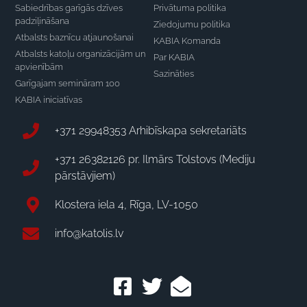
Sabiedrības garīgās dzīves
Privātuma politika
padziļināšana
Ziedojumu politika
Atbalsts baznīcu atjaunošanai
KABIA Komanda
Atbalsts katoļu organizācijām un
Par KABIA
apvienībām
Sazināties
Garīgajam semināram 100
KABIA iniciatīvas
+371 29948353 Arhibīskapa sekretariāts
+371 26382126 pr. Ilmārs Tolstovs (Mediju
pārstāvjiem)
Klostera iela 4, Rīga, LV-1050
info@katolis.lv