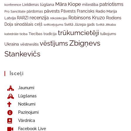
Māra Kiope
patriotisms
Lieldienas
lūgšana
mīlestība
konference
pāvests
Pāvests Francisks
Radio Marija
Pro Sanctitate
pārdomas
recenzija
Robinsons Kruzo
RARZI
Rodions
Latvija
rekolekcijas
Doļa
sinodālais ceļš
svētceļojums
Svētā Jāzepa gads
Svētā Jēkaba
trūkumcietēji
tradīcija
katedrāle
ticība
Tiecības
tulkojums
Zbigņevs
vēstījums
Ukraina
vēstnesītis
Stankevičs
Īsceļi
Jaunumi
Lūgšanas
Notikumi
Paziņojumi
Vārdnīca
Facebook Live