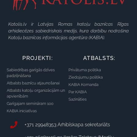
Katolis.lv ir Latvijas Romas katoļu baznīcas Rīgas
arhidiecēzes sabiedriskais medijs, kura darbību nodrošina
Katoļu baznīcas informācijas aģentūra (KABIA).
PROJEKTI:
ATBALSTS:
Sabiedrības garīgās dzīves
Privātuma politika
padziļināšana
Ziedojumu politika
Atbalsts baznīcu atjaunošanai
KABIA Komanda
Atbalsts katoļu organizācijām un
Par KABIA
apvienībām
Sazināties
Garīgajam semināram 100
KABIA iniciatīvas
+371 29948353 Arhibīskapa sekretariāts