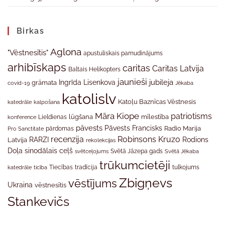
Birkas
Aglona
"Vēstnesītis"
apustuliskais pamudinājums
arhibīskaps
caritas
Caritas Latvija
Baltais Helikopters
jaunieši
jubileja
Ingrīda Lisenkova
grāmata
Jēkaba
covid-19
katolislv
Katoļu Baznīcas Vēstnesis
katedrāle
kalpošana
Māra Kiope
patriotisms
Lieldienas
lūgšana
mīlestība
konference
pāvests
Pāvests Francisks
Radio Marija
Pro Sanctitate
pārdomas
recenzija
Robinsons Kruzo
RARZI
Rodions
Latvija
rekolekcijas
Doļa
sinodālais ceļš
svētceļojums
Svētā Jāzepa gads
Svētā Jēkaba
trūkumcietēji
tradīcija
katedrāle
ticība
Tiecības
tulkojums
Zbigņevs
vēstījums
Ukraina
vēstnesītis
Stankevičs