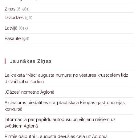
Ziņas
(6 581)
Draudzēs
(56)
Latvijā
(815)
Pasaulē
(98)
Jaunākas Ziņas
Laikraksta “Nāc” augusta numurs: no vēstures krustcelēm līdz
dzīvai ticībai šodien
„Oāzes” nometne Aglonā
Aicinājums piedalīties starptautiskajā Eiropas gastronomijas
konkursā
Informācija par papildu autobusu un vilcienu reisiem uz
svētkiem Aglonā
Pirmie gājputni 1. augustā devušies ceļā uz Aglonu!