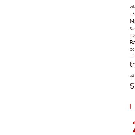
Jēk
Ba
M
San
Ra
Ro
ce
kat
t
vē
S