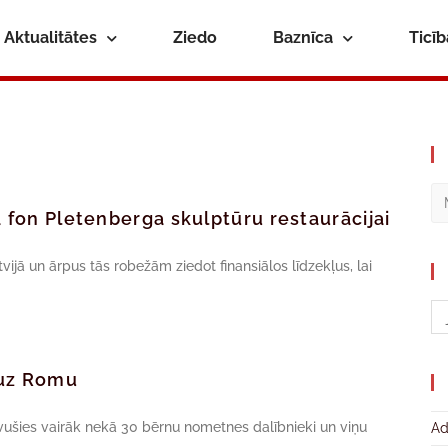
Aktualitātes
Ziedo
Baznīca
Ticī
a fon Pletenberga skulptūru restaurācijai
ijā un ārpus tās robežām ziedot finansiālos līdzekļus, lai
 uz Romu
vušies vairāk nekā 30 bērnu nometnes dalībnieki un viņu
Ad