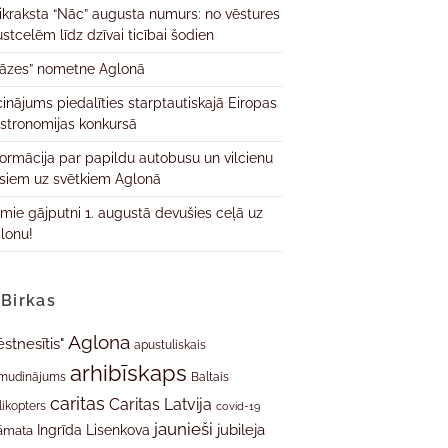
ikraksta “Nāc” augusta numurs: no vēstures
ustcelēm līdz dzīvai ticībai šodien
āzes” nometne Aglonā
cinājums piedalīties starptautiskajā Eiropas
stronomijas konkursā
formācija par papildu autobusu un vilcienu
isiem uz svētkiem Aglonā
rmie gājputni 1. augustā devušies ceļā uz
lonu!
Birkas
Aglona
ēstnesītis"
apustuliskais
arhibīskaps
mudinājums
Baltais
caritas
Caritas Latvija
likopters
covid-19
jaunieši
jubileja
Ingrīda Lisenkova
āmata