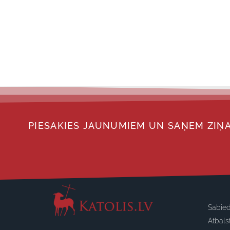
PIESAKIES JAUNUMIEM UN SAŅEM ZIŅA
Sabied
Atbals