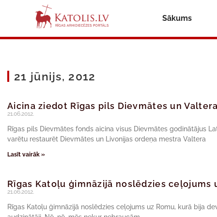
Sākums
21 jūnijs, 2012
Aicina ziedot Rīgas pils Dievmātes un Valter
21.06.2012.
Rīgas pils Dievmātes fonds aicina visus Dievmātes godinātājus Latv
varētu restaurēt Dievmātes un Livonijas ordeņa mestra Valtera
Lasīt vairāk »
Rīgas Katoļu ģimnāzijā noslēdzies ceļojums
21.06.2012.
Rīgas Katoļu ģimnāzijā noslēdzies ceļojums uz Romu, kurā bija de