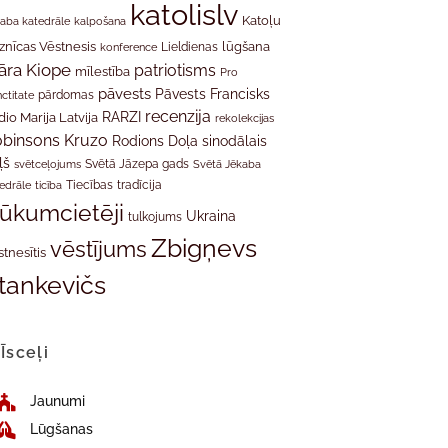
katolislv
Katoļu
aba katedrāle
kalpošana
znīcas Vēstnesis
Lieldienas
lūgšana
konference
āra Kiope
patriotisms
mīlestība
Pro
pāvests
Pāvests Francisks
ctitate
pārdomas
recenzija
RARZI
dio Marija Latvija
rekolekcijas
binsons Kruzo
Rodions Doļa
sinodālais
ļš
svētceļojums
Svētā Jāzepa gads
Svētā Jēkaba
tradīcija
edrāle
ticība
Tiecības
rūkumcietēji
Ukraina
tulkojums
Zbigņevs
vēstījums
stnesītis
tankevičs
Īsceļi
Jaunumi
Lūgšanas