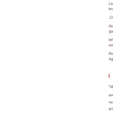
La
kr
„O
Ai
ga
In
re
Pi
Ag
"V
pa
He
gr