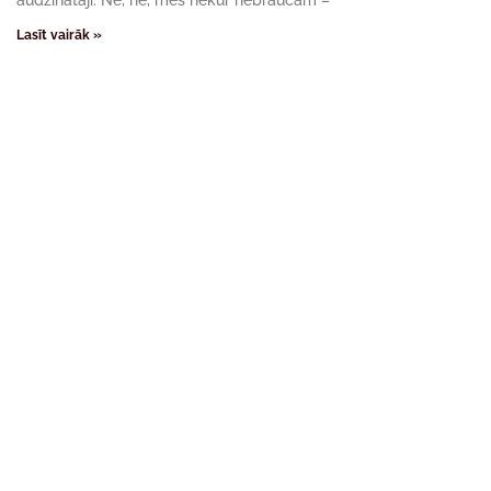
audzinātāji. Nē, nē, mēs nekur nebraucām –
Lasīt vairāk »