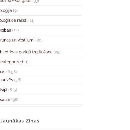
ētā Jāzepa gads
(33)
oloģija
(9)
oloģiskie raksti
(21)
ecības
(34)
runas un vēstījumi
(80)
biedrības garīgā izglītošana
(25)
categorized
(1)
ņas
(6 581)
audzēs
(56)
tvijā
(815)
saulē
(98)
Jaunākas Ziņas