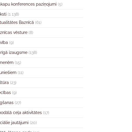
skapu konferences paziņojumi
(5)
ksti
(1 138)
tualitātes Baznīcā
(61)
znīcas vēsture
(8)
īvība
(9)
rīgā izaugsme
(138)
imenēm
(15)
uniešiem
(11)
ltūra
(23)
ecības
(9)
gšanas
(27)
nodālā ceļa aktivitātes
(17)
ciālie jautājumi
(20)