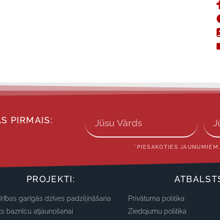
S PIRMAIS:
*PIESAKOTIES JAUNUMIEM,
PROJEKTI:
ATBALST
rības garīgās dzīves padziļināšana
Privātuma politika
ts baznīcu atjaunošanai
Ziedojumu politika