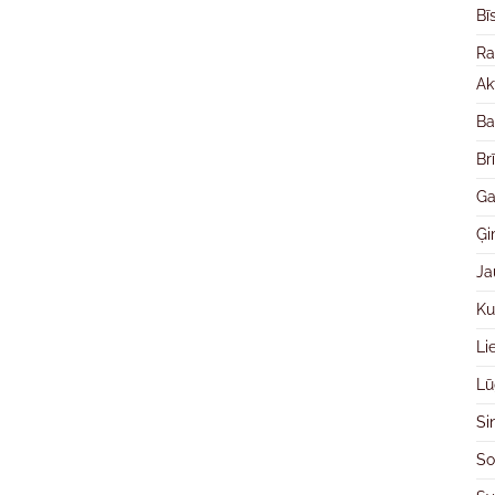
Bī
Ra
Ak
Ba
Br
Ga
Ģ
Ja
Ku
Li
Lū
Si
So