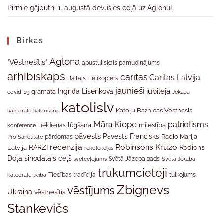
Pirmie gājputni 1. augustā devušies ceļā uz Aglonu!
Birkas
Aglona
"Vēstnesītis"
apustuliskais pamudinājums
arhibīskaps
caritas
Caritas Latvija
Baltais Helikopters
jaunieši
jubileja
Ingrīda Lisenkova
grāmata
Jēkaba
covid-19
katolislv
Katoļu Baznīcas Vēstnesis
katedrāle
kalpošana
Māra Kiope
patriotisms
Lieldienas
lūgšana
mīlestība
konference
pāvests
Pāvests Francisks
Radio Marija
Pro Sanctitate
pārdomas
recenzija
Robinsons Kruzo
RARZI
Rodions
Latvija
rekolekcijas
Doļa
sinodālais ceļš
svētceļojums
Svētā Jāzepa gads
Svētā Jēkaba
trūkumcietēji
tradīcija
katedrāle
ticība
Tiecības
tulkojums
Zbigņevs
vēstījums
Ukraina
vēstnesītis
Stankevičs