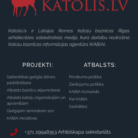
Katolis.lv ir Latvijas Romas katoļu baznīcas Rīgas
arhidiecēzes sabiedriskais medijs, kura darbību nodrošina
Katoļu baznīcas informācijas aģentūra (KABIA).
PROJEKTI:
ATBALSTS:
Sabiedrības garīgās dzīves
Privātuma politika
padziļināšana
Ziedojumu politika
Atbalsts baznīcu atjaunošanai
KABIA Komanda
Atbalsts katoļu organizācijām un
Par KABIA
apvienībām
Sazināties
Garīgajam semināram 100
KABIA iniciatīvas
+371 29948353 Arhibīskapa sekretariāts