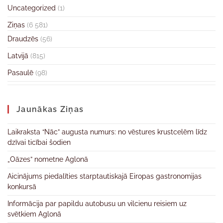
Uncategorized
(1)
Ziņas
(6 581)
Draudzēs
(56)
Latvijā
(815)
Pasaulē
(98)
Jaunākas Ziņas
Laikraksta “Nāc” augusta numurs: no vēstures krustcelēm līdz
dzīvai ticībai šodien
„Oāzes” nometne Aglonā
Aicinājums piedalīties starptautiskajā Eiropas gastronomijas
konkursā
Informācija par papildu autobusu un vilcienu reisiem uz
svētkiem Aglonā