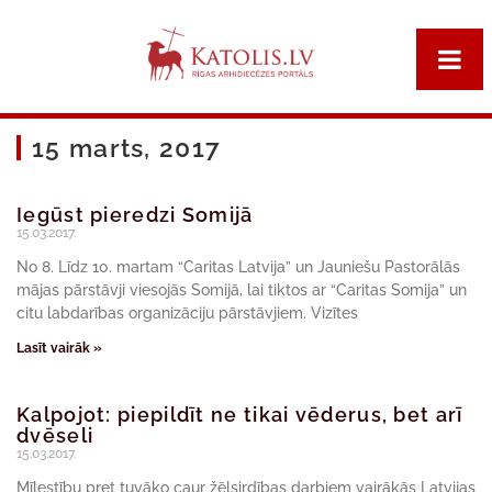
15 marts, 2017
Iegūst pieredzi Somijā
15.03.2017.
No 8. Līdz 10. martam “Caritas Latvija” un Jauniešu Pastorālās
mājas pārstāvji viesojās Somijā, lai tiktos ar “Caritas Somija” un
citu labdarības organizāciju pārstāvjiem. Vizītes
Lasīt vairāk »
Kalpojot: piepildīt ne tikai vēderus, bet arī
dvēseli
15.03.2017.
Mīlestību pret tuvāko caur žēlsirdības darbiem vairākās Latvijas