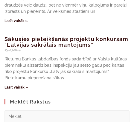
draudzēs veic daudzi, bet ne vienmēr viņu kalpojums ir pareizi
izprasts un pieņemts. Ar veiksmes stāstiem un
Lasīt vairāk »
Sākusies pieteikšanās projektu konkursam
“Latvijas sakrālais mantojums”
15.03.2017.
Rietumu Bankas labdarības fonds sadarbībā ar Valsts kultūras
pieminekļu aizsardzības inspekciju jau sesto gadu pēc kārtas
rīko projektu konkursu „Latvijas sakrālais mantojums”.
Pieteikumu pieņemšana sākas
Lasīt vairāk »
Meklēt Rakstus