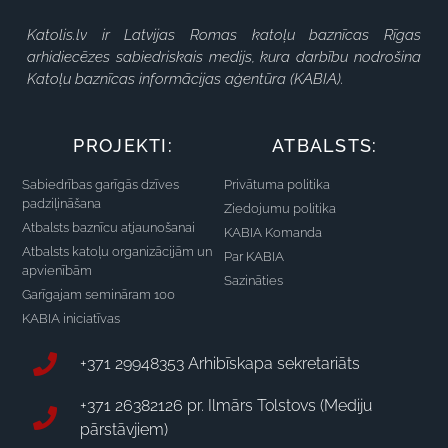
Katolis.lv ir Latvijas Romas katoļu baznīcas Rīgas
arhidiecēzes sabiedriskais medijs, kura darbību nodrošina
Katoļu baznīcas informācijas aģentūra (KABIA).
PROJEKTI:
ATBALSTS:
Sabiedrības garīgās dzīves
Privātuma politika
padziļināšana
Ziedojumu politika
Atbalsts baznīcu atjaunošanai
KABIA Komanda
Atbalsts katoļu organizācijām un
Par KABIA
apvienībām
Sazināties
Garīgajam semināram 100
KABIA iniciatīvas
+371 29948353 Arhibīskapa sekretariāts
+371 26382126 pr. Ilmārs Tolstovs (Mediju
pārstāvjiem)