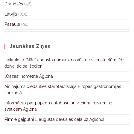
Draudzēs
(56)
Latvijā
(815)
Pasaulē
(98)
Jaunākas Ziņas
Laikraksta “Nāc” augusta numurs: no vēstures krustcelēm līdz
dzīvai ticībai šodien
„Oāzes” nometne Aglonā
Aicinājums piedalīties starptautiskajā Eiropas gastronomijas
konkursā
Informācija par papildu autobusu un vilcienu reisiem uz
svētkiem Aglonā
Pirmie gājputni 1. augustā devušies ceļā uz Aglonu!