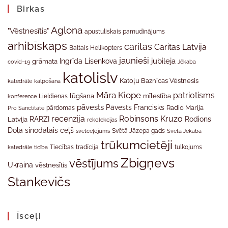
Birkas
Aglona
"Vēstnesītis"
apustuliskais pamudinājums
arhibīskaps
caritas
Caritas Latvija
Baltais Helikopters
jaunieši
jubileja
Ingrīda Lisenkova
grāmata
Jēkaba
covid-19
katolislv
Katoļu Baznīcas Vēstnesis
katedrāle
kalpošana
Māra Kiope
patriotisms
Lieldienas
lūgšana
mīlestība
konference
pāvests
Pāvests Francisks
Radio Marija
Pro Sanctitate
pārdomas
recenzija
Robinsons Kruzo
RARZI
Rodions
Latvija
rekolekcijas
Doļa
sinodālais ceļš
svētceļojums
Svētā Jāzepa gads
Svētā Jēkaba
trūkumcietēji
tradīcija
katedrāle
ticība
Tiecības
tulkojums
Zbigņevs
vēstījums
Ukraina
vēstnesītis
Stankevičs
Īsceļi