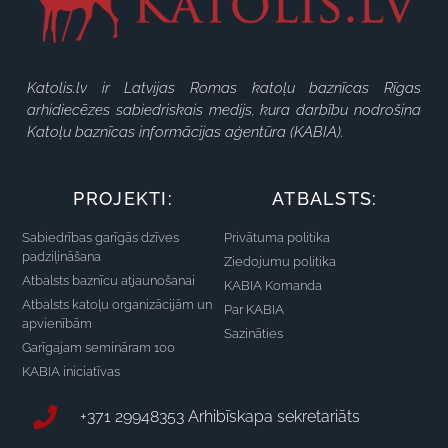
Katolis.lv ir Latvijas Romas katoļu baznīcas Rīgas
arhidiecēzes sabiedriskais medijs, kura darbību nodrošina
Katoļu baznīcas informācijas aģentūra (KABIA).
PROJEKTI:
ATBALSTS:
Sabiedrības garīgās dzīves
Privātuma politika
padziļināšana
Ziedojumu politika
Atbalsts baznīcu atjaunošanai
KABIA Komanda
Atbalsts katoļu organizācijām un
Par KABIA
apvienībām
Sazināties
Garīgajam semināram 100
KABIA iniciatīvas
+371 29948353 Arhibīskapa sekretariāts