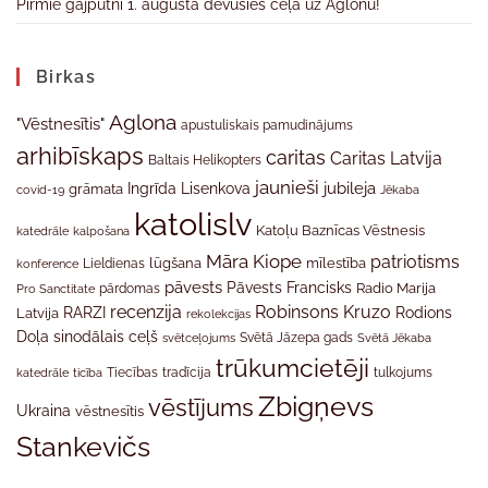
Pirmie gājputni 1. augustā devušies ceļā uz Aglonu!
Birkas
Aglona
"Vēstnesītis"
apustuliskais pamudinājums
arhibīskaps
caritas
Caritas Latvija
Baltais Helikopters
jaunieši
jubileja
Ingrīda Lisenkova
grāmata
Jēkaba
covid-19
katolislv
Katoļu Baznīcas Vēstnesis
katedrāle
kalpošana
Māra Kiope
patriotisms
Lieldienas
lūgšana
mīlestība
konference
pāvests
Pāvests Francisks
Radio Marija
Pro Sanctitate
pārdomas
recenzija
Robinsons Kruzo
RARZI
Rodions
Latvija
rekolekcijas
Doļa
sinodālais ceļš
svētceļojums
Svētā Jāzepa gads
Svētā Jēkaba
trūkumcietēji
tradīcija
katedrāle
ticība
Tiecības
tulkojums
Zbigņevs
vēstījums
Ukraina
vēstnesītis
Stankevičs