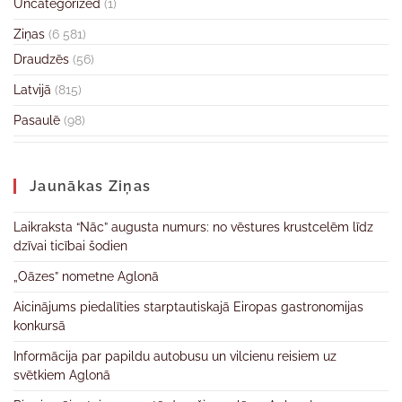
Uncategorized
(1)
Ziņas
(6 581)
Draudzēs
(56)
Latvijā
(815)
Pasaulē
(98)
Jaunākas Ziņas
Laikraksta “Nāc” augusta numurs: no vēstures krustcelēm līdz
dzīvai ticībai šodien
„Oāzes” nometne Aglonā
Aicinājums piedalīties starptautiskajā Eiropas gastronomijas
konkursā
Informācija par papildu autobusu un vilcienu reisiem uz
svētkiem Aglonā