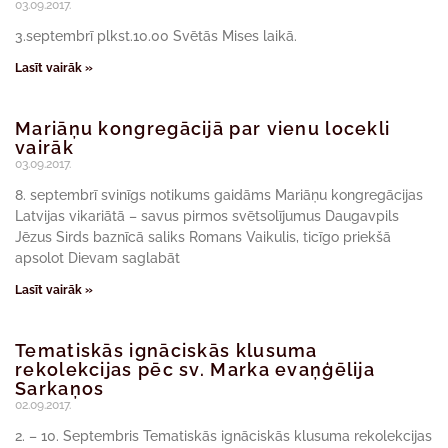
03.09.2017.
3.septembrī plkst.10.00 Svētās Mises laikā.
Lasīt vairāk »
Mariāņu kongregācijā par vienu locekli
vairāk
03.09.2017.
8. septembrī svinīgs notikums gaidāms Mariāņu kongregācijas
Latvijas vikariātā – savus pirmos svētsolījumus Daugavpils
Jēzus Sirds baznīcā saliks Romans Vaikulis, ticīgo priekšā
apsolot Dievam saglabāt
Lasīt vairāk »
Tematiskās ignāciskās klusuma
rekolekcijas pēc sv. Marka evaņģēlija
Sarkaņos
02.09.2017.
2. – 10. Septembris Tematiskās ignāciskās klusuma rekolekcijas