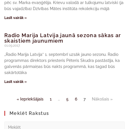
pēc sv. Marka evaņģēlija. Krievu valodā ar tulkojumu latviski (ja
būs vajadzība) Dzīvības Mātes institūta rekolekciju mājā
Lasīt vairāk »
Radio Marija Latvija jaunā sezona sākas ar
skaistiem jaunumiem
01.09.2017.
„Radio Marija Latvija” 1. septembrī uzsāk jauno sezonu. Radio
programmas direktors priesteris Pēteris Skudra pastāstīja, ka
galvenās pārmaiņas būs nakts programmā, kas tagad būs
sakārtotāka
Lasīt vairāk »
« Iepriekšājais
1
…
5
6
7
Nākošais »
Meklēt Rakstus