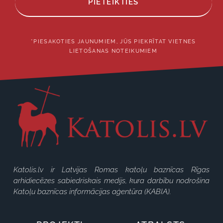
PIETEIKTIES
*PIESAKOTIES JAUNUMIEM, JŪS PIEKRĪTAT VIETNES
LIETOŠANAS NOTEIKUMIEM
Katolis.lv ir Latvijas Romas katoļu baznīcas Rīgas
arhidiecēzes sabiedriskais medijs, kura darbību nodrošina
Katoļu baznīcas informācijas aģentūra (KABIA).