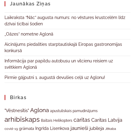
Jaunākas Ziņas
Laikraksta “Nāc” augusta numurs: no vēstures krustcelēm līdz
dzīvai ticībai šodien
„Oāzes” nometne Aglonā
Aicinājums piedalīties starptautiskajā Eiropas gastronomijas
konkursā
Informācija par papildu autobusu un vilcienu reisiem uz
svētkiem Aglonā
Pirmie gājputni 1. augustā devušies ceļā uz Aglonu!
Birkas
Aglona
"Vēstnesītis"
apustuliskais pamudinājums
arhibīskaps
caritas
Caritas Latvija
Baltais Helikopters
jaunieši
jubileja
Ingrīda Lisenkova
grāmata
Jēkaba
covid-19