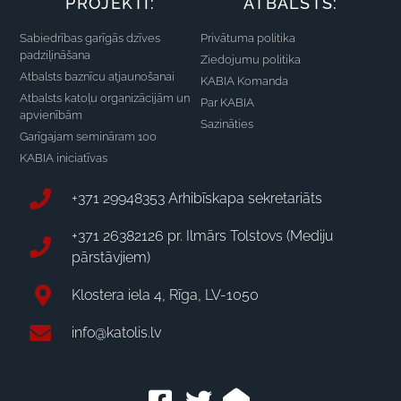
PROJEKTI:
ATBALSTS:
Sabiedrības garīgās dzīves
Privātuma politika
padziļināšana
Ziedojumu politika
Atbalsts baznīcu atjaunošanai
KABIA Komanda
Atbalsts katoļu organizācijām un
Par KABIA
apvienībām
Sazināties
Garīgajam semināram 100
KABIA iniciatīvas
+371 29948353 Arhibīskapa sekretariāts
+371 26382126 pr. Ilmārs Tolstovs (Mediju
pārstāvjiem)
Klostera iela 4, Rīga, LV-1050
info@katolis.lv