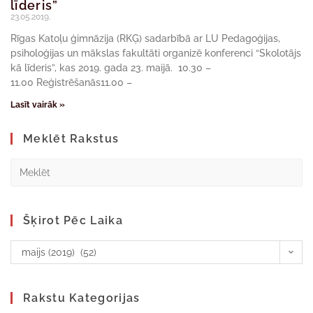
līderis”
23.05.2019.
Rīgas Katoļu ģimnāzija (RKĢ) sadarbībā ar LU Pedagoģijas,
psiholoģijas un mākslas fakultāti organizē konferenci “Skolotājs
kā līderis”, kas 2019. gada 23. maijā. 10.30 –
11.00 Reģistrēšanās11.00 –
Lasīt vairāk »
Meklēt Rakstus
Šķirot Pēc Laika
maijs (2019) (52)
Rakstu Kategorijas