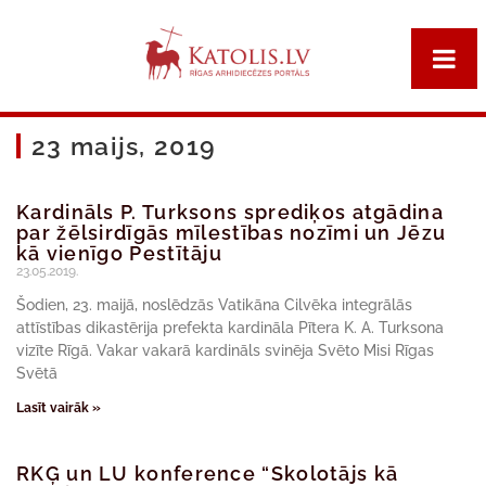
23 maijs, 2019
Kardināls P. Turksons sprediķos atgādina
par žēlsirdīgās mīlestības nozīmi un Jēzu
kā vienīgo Pestītāju
23.05.2019.
Šodien, 23. maijā, noslēdzās Vatikāna Cilvēka integrālās
attīstības dikastērija prefekta kardināla Pītera K. A. Turksona
vizīte Rīgā. Vakar vakarā kardināls svinēja Svēto Misi Rīgas
Svētā
Lasīt vairāk »
RKĢ un LU konference “Skolotājs kā