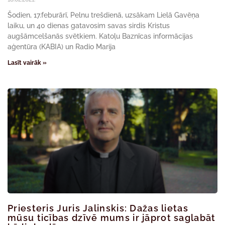
Šodien, 17.feburārī, Pelnu trešdienā, uzsākam Lielā Gavēņa
laiku, un 40 dienas gatavosim savas sirdis Kristus
augšāmcelšanās svētkiem. Katoļu Baznīcas informācijas
aģentūra (KABIA) un Radio Marija
Lasīt vairāk »
Priesteris Juris Jalinskis: Dažas lietas
mūsu ticības dzīvē mums ir jāprot saglabāt