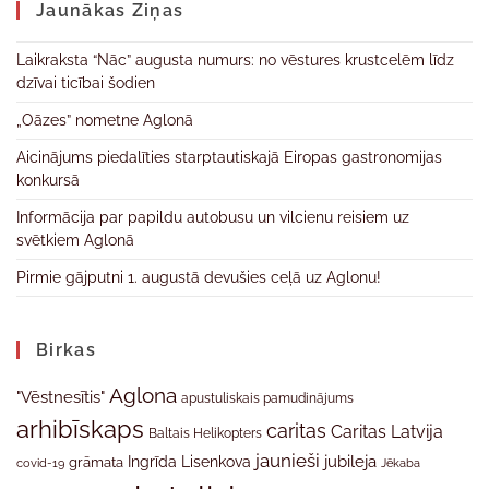
Jaunākas Ziņas
Laikraksta “Nāc” augusta numurs: no vēstures krustcelēm līdz
dzīvai ticībai šodien
„Oāzes” nometne Aglonā
Aicinājums piedalīties starptautiskajā Eiropas gastronomijas
konkursā
Informācija par papildu autobusu un vilcienu reisiem uz
svētkiem Aglonā
Pirmie gājputni 1. augustā devušies ceļā uz Aglonu!
Birkas
Aglona
"Vēstnesītis"
apustuliskais pamudinājums
arhibīskaps
caritas
Caritas Latvija
Baltais Helikopters
jaunieši
jubileja
Ingrīda Lisenkova
grāmata
Jēkaba
covid-19