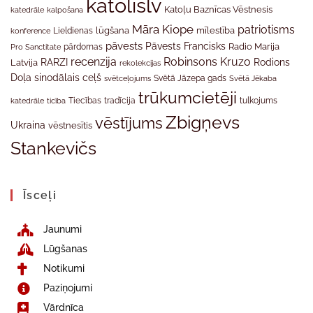
katolislv
Katoļu Baznīcas Vēstnesis
katedrāle
kalpošana
Māra Kiope
patriotisms
Lieldienas
lūgšana
mīlestība
konference
pāvests
Pāvests Francisks
Radio Marija
Pro Sanctitate
pārdomas
recenzija
Robinsons Kruzo
RARZI
Rodions
Latvija
rekolekcijas
Doļa
sinodālais ceļš
svētceļojums
Svētā Jāzepa gads
Svētā Jēkaba
trūkumcietēji
tradīcija
katedrāle
ticība
Tiecības
tulkojums
Zbigņevs
vēstījums
Ukraina
vēstnesītis
Stankevičs
Īsceļi
Jaunumi
Lūgšanas
Notikumi
Paziņojumi
Vārdnīca