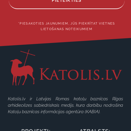
PIETEIKTIES
*PIESAKOTIES JAUNUMIEM, JŪS PIEKRĪTAT VIETNES
LIETOŠANAS NOTEIKUMIEM
Katolis.lv ir Latvijas Romas katoļu baznīcas Rīgas
arhidiecēzes sabiedriskais medijs, kura darbību nodrošina
Katoļu baznīcas informācijas aģentūra (KABIA).