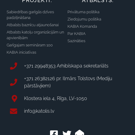
PROJEKTI:
ATBALSTS:
Sabiedrības garīgās dzīves
Privātuma politika
padziļināšana
Ziedojumu politika
Atbalsts baznīcu atjaunošanai
KABIA Komanda
Atbalsts katoļu organizācijām un
Par KABIA
apvienībām
Sazināties
Garīgajam semināram 100
KABIA iniciatīvas
+371 29948353 Arhibīskapa sekretariāts
+371 26382126 pr. Ilmārs Tolstovs (Mediju
pārstāvjiem)
Klostera iela 4, Rīga, LV-1050
info@katolis.lv