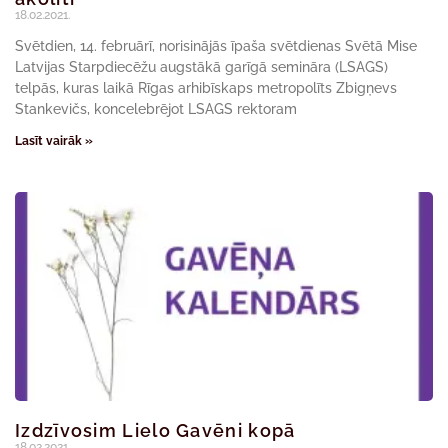
18.02.2021.
Svētdien, 14. februārī, norisinājās īpaša svētdienas Svētā Mise
Latvijas Starpdiecēžu augstākā garīgā semināra (LSAGS)
telpās, kuras laikā Rīgas arhibīskaps metropolīts Zbigņevs
Stankevičs, koncelebrējot LSAGS rektoram
Lasīt vairāk »
Izdzīvosim Lielo Gavēni kopā
18.02.2021.