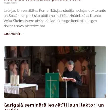
18.02.2021.
Latvijas Universitātes Komunikācijas studiju nodaļas doktorante
un Sociālo un politisko pētījumu institūta zinātniskā asistente
Velta Skolmeistere aicina dažādu kristīgo konfesiju ticīgos
dalīties savā pieredzē par
Lasīt vairāk »
Garīgajā seminārā iesvētīti jauni lektori un
akolīti