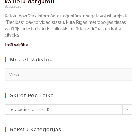
kā lielu dārgumu
18.02.2021.
Katoļu baznīcas informācijas aģentūra ir sagatavojusi projekta
“Tiecības” devīto video stāstu, kurā Rīgas metropolijas tiesas
vadītājs priesteris Juris Jalinskis norāda uz ticības un katra
cilvēka
Lasīt vairāk »
Meklēt Rakstus
Šķirot Pēc Laika
februāris (2021) (28)
Rakstu Kategorijas