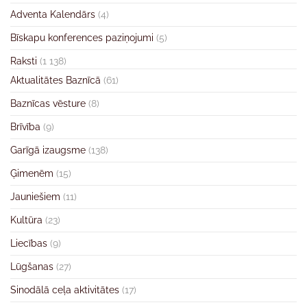
Adventa Kalendārs
(4)
Bīskapu konferences paziņojumi
(5)
Raksti
(1 138)
Aktualitātes Baznīcā
(61)
Baznīcas vēsture
(8)
Brīvība
(9)
Garīgā izaugsme
(138)
Ģimenēm
(15)
Jauniešiem
(11)
Kultūra
(23)
Liecības
(9)
Lūgšanas
(27)
Sinodālā ceļa aktivitātes
(17)