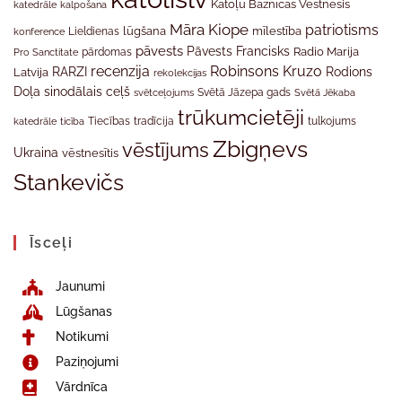
Katoļu Baznīcas Vēstnesis
katedrāle
kalpošana
Māra Kiope
patriotisms
Lieldienas
lūgšana
mīlestība
konference
pāvests
Pāvests Francisks
Radio Marija
Pro Sanctitate
pārdomas
recenzija
Robinsons Kruzo
RARZI
Rodions
Latvija
rekolekcijas
Doļa
sinodālais ceļš
svētceļojums
Svētā Jāzepa gads
Svētā Jēkaba
trūkumcietēji
tradīcija
katedrāle
ticība
Tiecības
tulkojums
Zbigņevs
vēstījums
Ukraina
vēstnesītis
Stankevičs
Īsceļi
Jaunumi
Lūgšanas
Notikumi
Paziņojumi
Vārdnīca