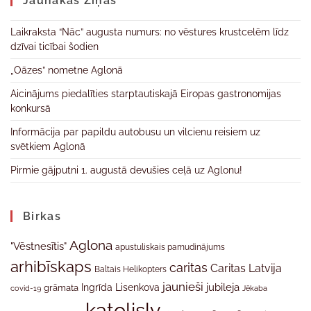
Jaunākas Ziņas
Laikraksta “Nāc” augusta numurs: no vēstures krustcelēm līdz
dzīvai ticībai šodien
„Oāzes” nometne Aglonā
Aicinājums piedalīties starptautiskajā Eiropas gastronomijas
konkursā
Informācija par papildu autobusu un vilcienu reisiem uz
svētkiem Aglonā
Pirmie gājputni 1. augustā devušies ceļā uz Aglonu!
Birkas
Aglona
"Vēstnesītis"
apustuliskais pamudinājums
arhibīskaps
caritas
Caritas Latvija
Baltais Helikopters
jaunieši
jubileja
Ingrīda Lisenkova
grāmata
Jēkaba
covid-19
katolislv