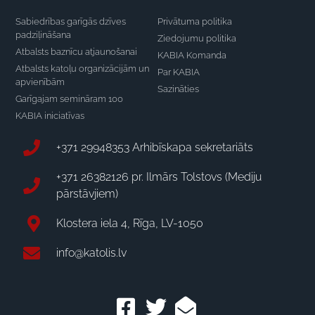
Sabiedrības garīgās dzīves
Privātuma politika
padziļināšana
Ziedojumu politika
Atbalsts baznīcu atjaunošanai
KABIA Komanda
Atbalsts katoļu organizācijām un
Par KABIA
apvienībām
Sazināties
Garīgajam semināram 100
KABIA iniciatīvas
+371 29948353 Arhibīskapa sekretariāts
+371 26382126 pr. Ilmārs Tolstovs (Mediju
pārstāvjiem)
Klostera iela 4, Rīga, LV-1050
info@katolis.lv