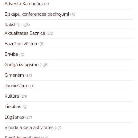
Adventa Kalendārs
(4)
Bīskapu konferences paziņojumi
(5)
Raksti
(1 138)
Aktualitātes Baznīcā
(61)
Baznīcas vēsture
(8)
Brīvība
(9)
Garīgā izaugsme
(138)
Ģimenēm
(15)
Jauniešiem
(11)
Kultūra
(23)
Liecības
(9)
Lūgšanas
(27)
Sinodālā ceļa aktivitātes
(17)