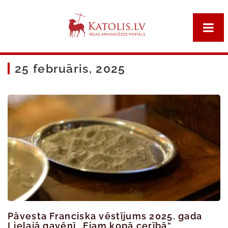
25 februāris, 2025
Pāvesta Franciska vēstījums 2025. gada
Lielajā gavēnī „Ejam kopā cerībā“