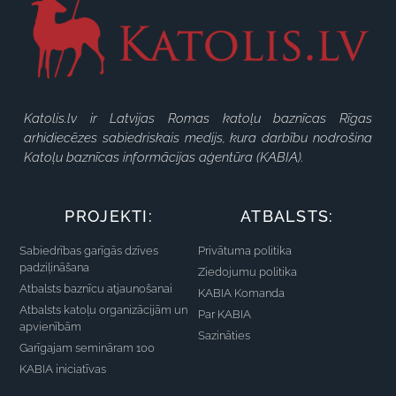
Katolis.lv ir Latvijas Romas katoļu baznīcas Rīgas
arhidiecēzes sabiedriskais medijs, kura darbību nodrošina
Katoļu baznīcas informācijas aģentūra (KABIA).
PROJEKTI:
ATBALSTS:
Sabiedrības garīgās dzīves
Privātuma politika
padziļināšana
Ziedojumu politika
Atbalsts baznīcu atjaunošanai
KABIA Komanda
Atbalsts katoļu organizācijām un
Par KABIA
apvienībām
Sazināties
Garīgajam semināram 100
KABIA iniciatīvas