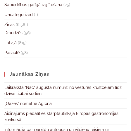
Sabiedrības garīgā izglītošana
(25)
Uncategorized
(1)
Ziņas
(6 581)
Draudzēs
(56)
Latvijā
(815)
Pasaulē
(98)
Jaunākas Ziņas
Laikraksta “Nāc” augusta numurs: no vēstures krustcelēm līdz
dzīvai ticībai šodien
„Oāzes” nometne Aglonā
Aicinājums piedalīties starptautiskajā Eiropas gastronomijas
konkursā
Informācija par papildu autobusu un vilcienu reisiem uz