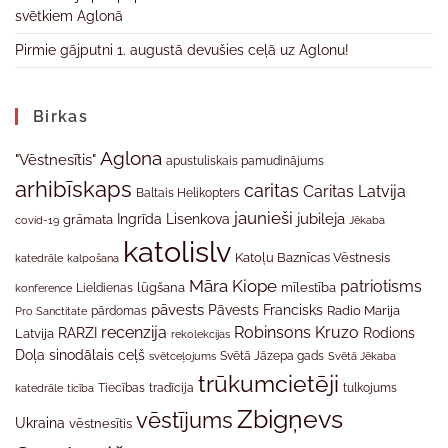
svētkiem Aglonā
Pirmie gājputni 1. augustā devušies ceļā uz Aglonu!
Birkas
Aglona
"Vēstnesītis"
apustuliskais pamudinājums
arhibīskaps
caritas
Caritas Latvija
Baltais Helikopters
jaunieši
jubileja
Ingrīda Lisenkova
grāmata
Jēkaba
covid-19
katolislv
Katoļu Baznīcas Vēstnesis
katedrāle
kalpošana
Māra Kiope
patriotisms
Lieldienas
lūgšana
mīlestība
konference
pāvests
Pāvests Francisks
Radio Marija
Pro Sanctitate
pārdomas
recenzija
Robinsons Kruzo
RARZI
Rodions
Latvija
rekolekcijas
Doļa
sinodālais ceļš
svētceļojums
Svētā Jāzepa gads
Svētā Jēkaba
trūkumcietēji
tradīcija
katedrāle
ticība
Tiecības
tulkojums
Zbigņevs
vēstījums
Ukraina
vēstnesītis