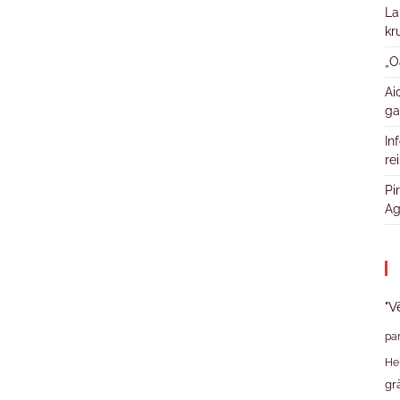
La
kr
„O
Ai
ga
In
re
Pi
Ag
"V
pa
He
gr