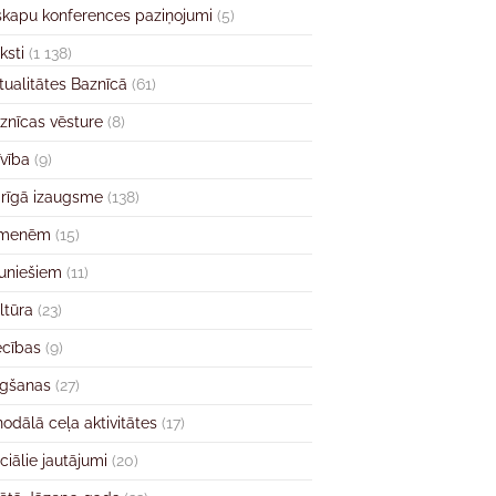
skapu konferences paziņojumi
(5)
ksti
(1 138)
tualitātes Baznīcā
(61)
znīcas vēsture
(8)
īvība
(9)
rīgā izaugsme
(138)
imenēm
(15)
uniešiem
(11)
ltūra
(23)
ecības
(9)
gšanas
(27)
nodālā ceļa aktivitātes
(17)
ciālie jautājumi
(20)