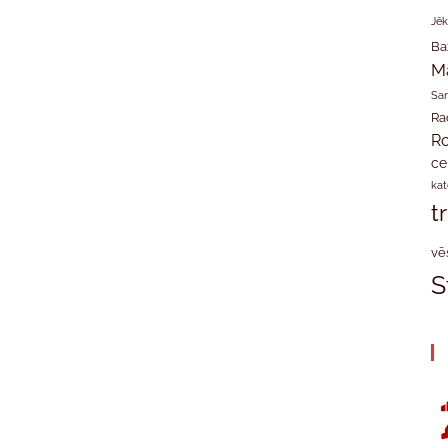
Jēk
Ba
M
San
Ra
Ro
ce
kat
t
vē
S