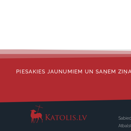
PIESAKIES JAUNUMIEM UN SAŅEM ZIŅA
Sabied
Atbals