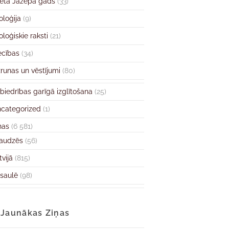
ētā Jāzepa gads
(33)
oloģija
(9)
oloģiskie raksti
(21)
ecības
(34)
runas un vēstījumi
(80)
biedrības garīgā izglītošana
(25)
categorized
(1)
ņas
(6 581)
audzēs
(56)
tvijā
(815)
saulē
(98)
Jaunākas Ziņas