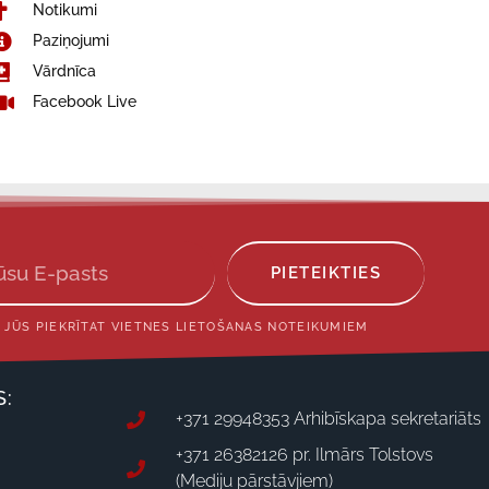
Notikumi
Paziņojumi
Vārdnīca
Facebook Live
PIETEIKTIES
 JŪS PIEKRĪTAT VIETNES LIETOŠANAS NOTEIKUMIEM
S:
+371 29948353 Arhibīskapa sekretariāts
+371 26382126 pr. Ilmārs Tolstovs
(Mediju pārstāvjiem)