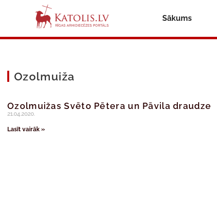
Sākums
Ozolmuiža
Ozolmuižas Svēto Pētera un Pāvila draudze
21.04.2020.
Lasīt vairāk »