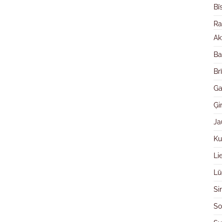
Bī
Ra
Ak
Ba
Br
Ga
Ģ
Ja
Ku
Li
Lū
Si
So