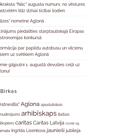
ikraksta “Nāc” augusta numurs: no vēstures
ustcelēm līdz dzīvai ticībai šodien
āzes” nometne Aglonā
cinājums piedalīties starptautiskajā Eiropas
stronomijas konkursā
formācija par papildu autobusu un vilcienu
isiem uz svētkiem Aglonā
rmie gājputni 1. augustā devušies ceļā uz
lonu!
Birkas
Aglona
ēstnesītis"
apustuliskais
arhibīskaps
mudinājums
Baltais
caritas
Caritas Latvija
likopters
covid-19
jaunieši
jubileja
Ingrīda Lisenkova
āmata