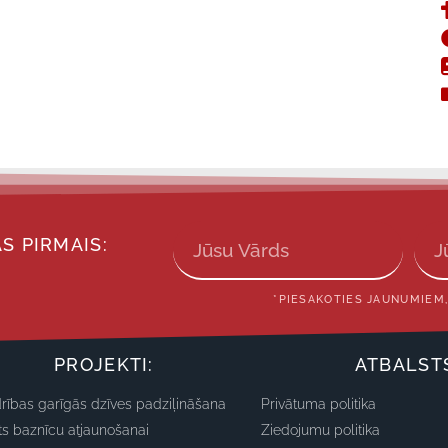
S PIRMAIS:
*PIESAKOTIES JAUNUMIEM,
PROJEKTI:
ATBALST
rības garīgās dzīves padziļināšana
Privātuma politika
ts baznīcu atjaunošanai
Ziedojumu politika