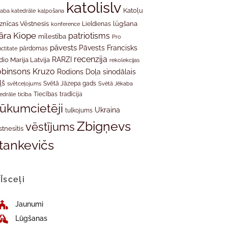
katolislv
Katoļu
aba katedrāle
kalpošana
znīcas Vēstnesis
Lieldienas
lūgšana
konference
āra Kiope
patriotisms
mīlestība
Pro
pāvests
Pāvests Francisks
ctitate
pārdomas
recenzija
RARZI
dio Marija Latvija
rekolekcijas
binsons Kruzo
Rodions Doļa
sinodālais
ļš
svētceļojums
Svētā Jāzepa gads
Svētā Jēkaba
tradīcija
edrāle
ticība
Tiecības
rūkumcietēji
Ukraina
tulkojums
Zbigņevs
vēstījums
stnesītis
tankevičs
Īsceļi
Jaunumi
Lūgšanas