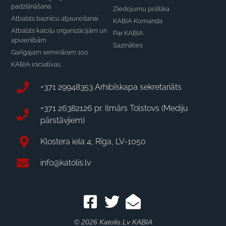
padziļināšana
Ziedojumu politika
Atbalsts baznīcu atjaunošanai
KABIA Komanda
Atbalsts katoļu organizācijām un
Par KABIA
apvienībām
Sazināties
Garīgajam semināram 100
KABIA iniciatīvas
+371 29948353 Arhibīskapa sekretariāts
+371 26382126 pr. Ilmārs Tolstovs (Mediju
pārstāvjiem)
Klostera iela 4, Rīga, LV-1050
info@katolis.lv
© 2026 Katolis.lv KABIA