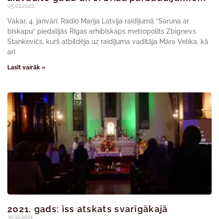
05.01.2022.
Vakar, 4. janvārī, Radio Marija Latvija raidījumā “Saruna ar
bīskapu” piedalījās Rīgas arhibīskaps metropolīts Zbigņevs
Stankevičs, kurš atbildēja uz raidījuma vadītāja Māra Velika, kā
arī
Lasīt vairāk »
2021. gads: īss atskats svarīgākajā
30.12.2021.