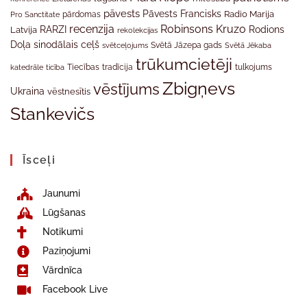
pāvests
Pāvests Francisks
Radio Marija
Pro Sanctitate
pārdomas
recenzija
Robinsons Kruzo
RARZI
Rodions
Latvija
rekolekcijas
Doļa
sinodālais ceļš
svētceļojums
Svētā Jāzepa gads
Svētā Jēkaba
trūkumcietēji
tradīcija
katedrāle
ticība
Tiecības
tulkojums
Zbigņevs
vēstījums
Ukraina
vēstnesītis
Stankevičs
Īsceļi
Jaunumi
Lūgšanas
Notikumi
Paziņojumi
Vārdnīca
Facebook Live