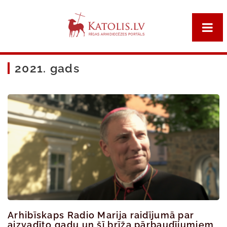
2021. gads
Arhibīskaps Radio Marija raidījumā par
aizvadīto gadu un šī brīža pārbaudījumiem