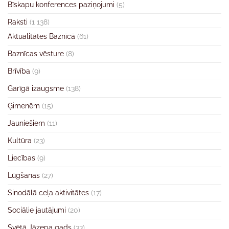
Bīskapu konferences paziņojumi
(5)
Raksti
(1 138)
Aktualitātes Baznīcā
(61)
Baznīcas vēsture
(8)
Brīvība
(9)
Garīgā izaugsme
(138)
Ģimenēm
(15)
Jauniešiem
(11)
Kultūra
(23)
Liecības
(9)
Lūgšanas
(27)
Sinodālā ceļa aktivitātes
(17)
Sociālie jautājumi
(20)
Svētā Jāzepa gads
(33)