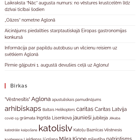
Laikraksta “Nāc” augusta numurs: no vēstures krustcelēm līdz
dzīvai ticībai šodien
„Oāzes” nometne Aglonā
Aicinājums piedalīties starptautiskajā Eiropas gastronomijas
konkursā
Informācija par papildu autobusu un vilcienu reisiem uz
svētkiem Aglonā
Pirmie gājputni 1. augustā devušies ceļā uz Aglonu!
Birkas
Aglona
"Vēstnesītis"
apustuliskais pamudinājums
arhibīskaps
caritas
Caritas Latvija
Baltais Helikopters
jaunieši
jubileja
Ingrīda Lisenkova
grāmata
Jēkaba
covid-19
katolislv
Katoļu Baznīcas Vēstnesis
katedrāle
kalpošana
Māra Kiope
patriotisms
Lieldienas
lūgšana
mīlestība
konference