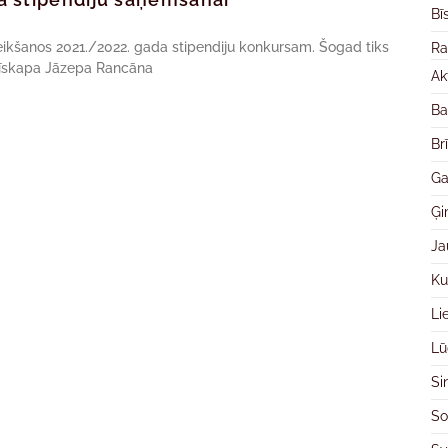
Bī
teikšanos 2021./2022. gada stipendiju konkursam. Šogad tiks
Ra
 bīskapa Jāzepa Rancāna
Ak
Ba
Br
Ga
Ģ
Ja
Ku
Li
Lū
Si
So