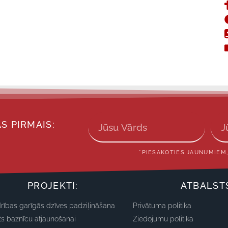
S PIRMAIS:
*PIESAKOTIES JAUNUMIEM,
PROJEKTI:
ATBALST
rības garīgās dzīves padziļināšana
Privātuma politika
ts baznīcu atjaunošanai
Ziedojumu politika