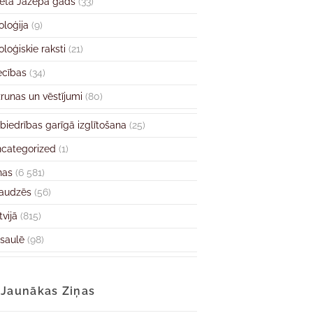
ētā Jāzepa gads
(33)
oloģija
(9)
oloģiskie raksti
(21)
ecības
(34)
runas un vēstījumi
(80)
biedrības garīgā izglītošana
(25)
categorized
(1)
ņas
(6 581)
audzēs
(56)
tvijā
(815)
saulē
(98)
Jaunākas Ziņas