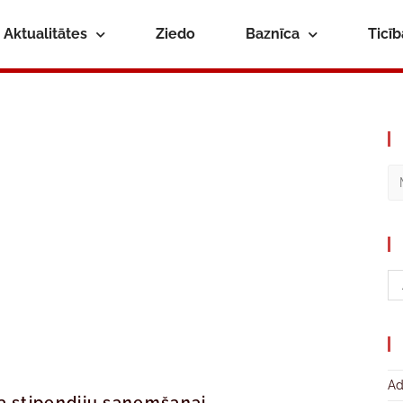
Aktualitātes
Ziedo
Baznīca
Ticī
Ad
a stipendiju saņemšanai