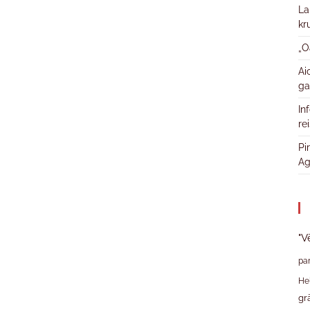
La
kr
„O
Ai
ga
In
re
Pi
Ag
"V
pa
He
gr