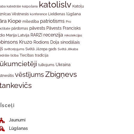
katolislv
Katoļu
aba katedrāle
kalpošana
znīcas Vēstnesis
Lieldienas
lūgšana
konference
āra Kiope
patriotisms
mīlestība
Pro
pāvests
Pāvests Francisks
ctitate
pārdomas
recenzija
RARZI
dio Marija Latvija
rekolekcijas
binsons Kruzo
Rodions Doļa
sinodālais
ļš
svētceļojums
Svētā Jāzepa gads
Svētā Jēkaba
tradīcija
edrāle
ticība
Tiecības
rūkumcietēji
Ukraina
tulkojums
Zbigņevs
vēstījums
stnesītis
tankevičs
Īsceļi
Jaunumi
Lūgšanas