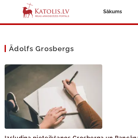
Sākums
Ādolfs Grosbergs
Izsludina pieteikšanos Grosberga un Rancān