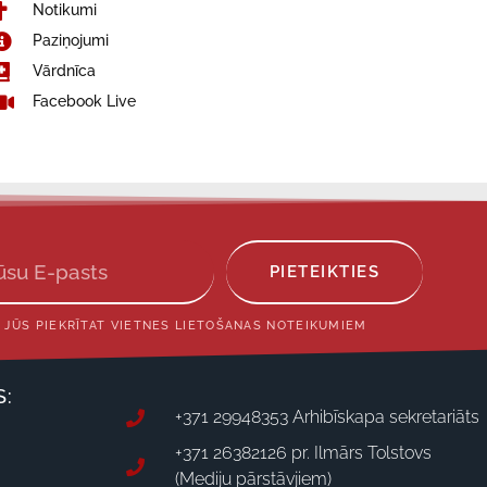
Notikumi
Paziņojumi
Vārdnīca
Facebook Live
PIETEIKTIES
 JŪS PIEKRĪTAT VIETNES LIETOŠANAS NOTEIKUMIEM
S:
+371 29948353 Arhibīskapa sekretariāts
+371 26382126 pr. Ilmārs Tolstovs
(Mediju pārstāvjiem)