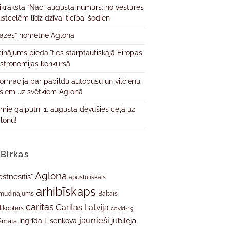
ikraksta “Nāc” augusta numurs: no vēstures
ustcelēm līdz dzīvai ticībai šodien
āzes” nometne Aglonā
cinājums piedalīties starptautiskajā Eiropas
stronomijas konkursā
formācija par papildu autobusu un vilcienu
isiem uz svētkiem Aglonā
rmie gājputni 1. augustā devušies ceļā uz
lonu!
Birkas
Aglona
ēstnesītis"
apustuliskais
arhibīskaps
mudinājums
Baltais
caritas
Caritas Latvija
likopters
covid-19
jaunieši
jubileja
Ingrīda Lisenkova
āmata