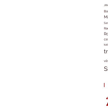
Jēk
Ba
M
San
Ra
Ro
ce
kat
t
vē
S