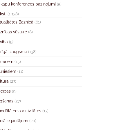
skapu konferences paziņojumi
(5)
ksti
(1 138)
tualitātes Baznīcā
(61)
znīcas vēsture
(8)
īvība
(9)
rīgā izaugsme
(138)
imenēm
(15)
uniešiem
(11)
ltūra
(23)
ecības
(9)
gšanas
(27)
nodālā ceļa aktivitātes
(17)
ciālie jautājumi
(20)