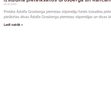
02.12.2021.
Prelāta Ādolfa Grosberga piemiņas stipendiju fonds izsludina pie
piešķirtas divas Ādolfa Grosberga piemiņas stipendijas un divas
Lasīt vairāk »