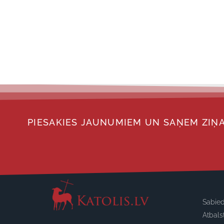
PIESAKIES JAUNUMIEM UN SAŅEM ZIŅA
Sabied
Atbals