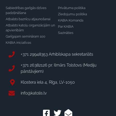
Sabiedrības garīgās dzīves
Privātuma politika
padziļināšana
Ziedojumu politika
Atbalsts baznīcu atjaunošanai
KABIA Komanda
Atbalsts katoļu organizācijām un
Par KABIA
apvienībām
Sazināties
Garīgajam semināram 100
KABIA iniciatīvas
+371 29948353 Arhibīskapa sekretariāts
+371 26382126 pr. Ilmārs Tolstovs (Mediju
pārstāvjiem)
Klostera iela 4, Rīga, LV-1050
info@katolis.lv