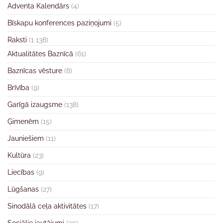
Adventa Kalendārs
(4)
Bīskapu konferences paziņojumi
(5)
Raksti
(1 138)
Aktualitātes Baznīcā
(61)
Baznīcas vēsture
(8)
Brīvība
(9)
Garīgā izaugsme
(138)
Ģimenēm
(15)
Jauniešiem
(11)
Kultūra
(23)
Liecības
(9)
Lūgšanas
(27)
Sinodālā ceļa aktivitātes
(17)