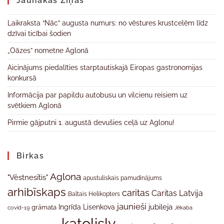
Jaunākas Ziņas
Laikraksta “Nāc” augusta numurs: no vēstures krustcelēm līdz
dzīvai ticībai šodien
„Oāzes” nometne Aglonā
Aicinājums piedalīties starptautiskajā Eiropas gastronomijas
konkursā
Informācija par papildu autobusu un vilcienu reisiem uz
svētkiem Aglonā
Pirmie gājputni 1. augustā devušies ceļā uz Aglonu!
Birkas
Aglona
"Vēstnesītis"
apustuliskais pamudinājums
arhibīskaps
caritas
Caritas Latvija
Baltais Helikopters
jaunieši
jubileja
Ingrīda Lisenkova
grāmata
Jēkaba
covid-19
katolislv