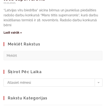
01.11.2021.
“Latvijas vīru biedrība” aicina bērnus un jauniešus piedalīties
radošo darbu konkursā “Mans tētis supervaronis”, kurā darbu
iesūtīšanas termiņš ir 18. novembris. Radošo darbu konkursā
bērni
Lasīt vairāk »
Meklēt Rakstus
Šķirot Pēc Laika
Atlasiet mēnesi
Rakstu Kategorijas