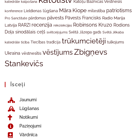
Katoļu Baznīcas Vēstnesis
katedrāle
kalpošana
Māra Kiope
patriotisms
Lieldienas
lūgšana
mīlestība
konference
pāvests
Pāvests Francisks
Radio Marija
Pro Sanctitate
pārdomas
recenzija
Robinsons Kruzo
RARZI
Rodions
Latvija
rekolekcijas
Doļa
sinodālais ceļš
svētceļojums
Svētā Jāzepa gads
Svētā Jēkaba
trūkumcietēji
tradīcija
katedrāle
ticība
Tiecības
tulkojums
Zbigņevs
vēstījums
Ukraina
vēstnesītis
Stankevičs
Īsceļi
Jaunumi
Lūgšanas
Notikumi
Paziņojumi
Vārdnīca