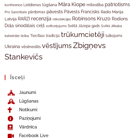
Māra Kiope
patriotisms
Lieldienas
lūgšana
mīlestība
konference
pāvests
Pāvests Francisks
Radio Marija
Pro Sanctitate
pārdomas
recenzija
Robinsons Kruzo
RARZI
Rodions
Latvija
rekolekcijas
Doļa
sinodālais ceļš
svētceļojums
Svētā Jāzepa gads
Svētā Jēkaba
trūkumcietēji
tradīcija
katedrāle
ticība
Tiecības
tulkojums
Zbigņevs
vēstījums
Ukraina
vēstnesītis
Stankevičs
Īsceļi
Jaunumi
Lūgšanas
Notikumi
Paziņojumi
Vārdnīca
Facebook Live