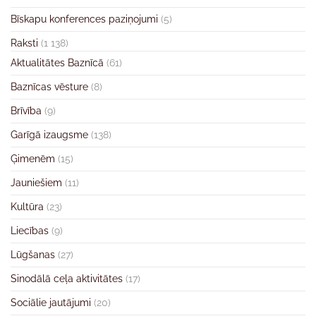
Bīskapu konferences paziņojumi
(5)
Raksti
(1 138)
Aktualitātes Baznīcā
(61)
Baznīcas vēsture
(8)
Brīvība
(9)
Garīgā izaugsme
(138)
Ģimenēm
(15)
Jauniešiem
(11)
Kultūra
(23)
Liecības
(9)
Lūgšanas
(27)
Sinodālā ceļa aktivitātes
(17)
Sociālie jautājumi
(20)