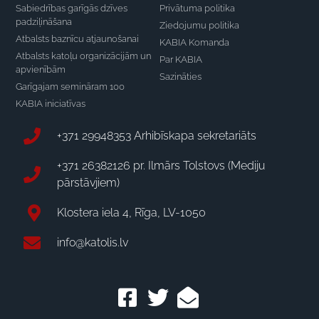
Sabiedrības garīgās dzīves
Privātuma politika
padziļināšana
Ziedojumu politika
Atbalsts baznīcu atjaunošanai
KABIA Komanda
Atbalsts katoļu organizācijām un
Par KABIA
apvienībām
Sazināties
Garīgajam semināram 100
KABIA iniciatīvas
+371 29948353 Arhibīskapa sekretariāts
+371 26382126 pr. Ilmārs Tolstovs (Mediju
pārstāvjiem)
Klostera iela 4, Rīga, LV-1050
info@katolis.lv