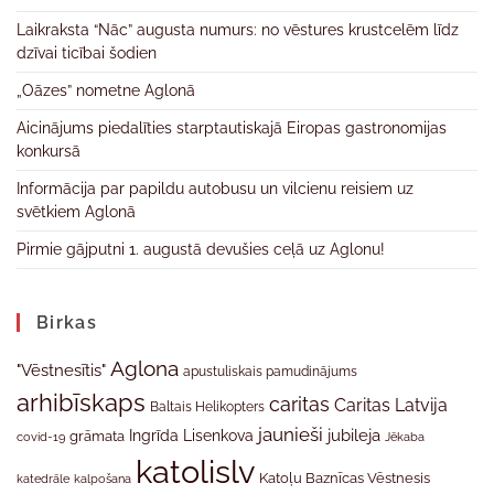
Laikraksta “Nāc” augusta numurs: no vēstures krustcelēm līdz
dzīvai ticībai šodien
„Oāzes” nometne Aglonā
Aicinājums piedalīties starptautiskajā Eiropas gastronomijas
konkursā
Informācija par papildu autobusu un vilcienu reisiem uz
svētkiem Aglonā
Pirmie gājputni 1. augustā devušies ceļā uz Aglonu!
Birkas
Aglona
"Vēstnesītis"
apustuliskais pamudinājums
arhibīskaps
caritas
Caritas Latvija
Baltais Helikopters
jaunieši
jubileja
Ingrīda Lisenkova
grāmata
Jēkaba
covid-19
katolislv
Katoļu Baznīcas Vēstnesis
katedrāle
kalpošana