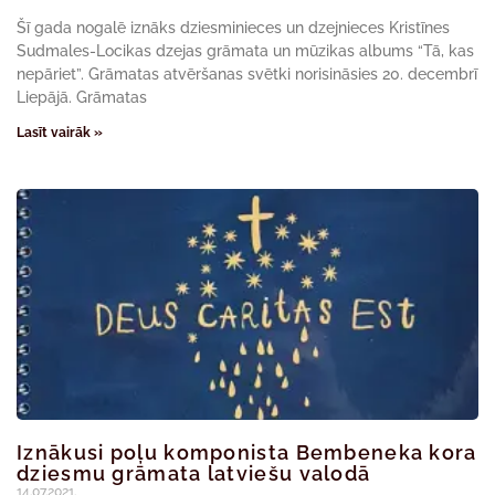
Šī gada nogalē iznāks dziesminieces un dzejnieces Kristīnes
Sudmales-Locikas dzejas grāmata un mūzikas albums “Tā, kas
nepāriet”. Grāmatas atvēršanas svētki norisināsies 20. decembrī
Liepājā. Grāmatas
Lasīt vairāk »
Iznākusi poļu komponista Bembeneka kora
dziesmu grāmata latviešu valodā
14.07.2021.