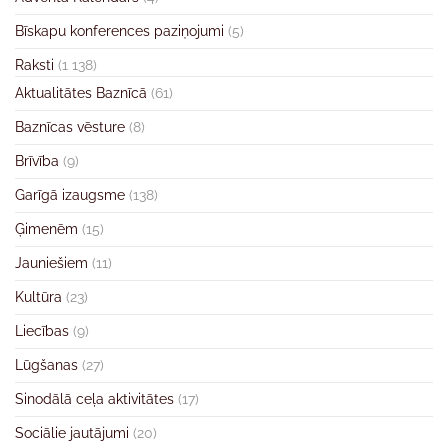
Bīskapu konferences paziņojumi
(5)
Raksti
(1 138)
Aktualitātes Baznīcā
(61)
Baznīcas vēsture
(8)
Brīvība
(9)
Garīgā izaugsme
(138)
Ģimenēm
(15)
Jauniešiem
(11)
Kultūra
(23)
Liecības
(9)
Lūgšanas
(27)
Sinodālā ceļa aktivitātes
(17)
Sociālie jautājumi
(20)