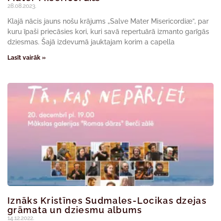
28.08.2023.
Klajā nācis jauns nošu krājums „Salve Mater Misericordiæ”, par
kuru īpaši priecāsies kori, kuri savā repertuārā izmanto garīgās
dziesmas. Šajā izdevumā jauktajam korim a capella
Lasīt vairāk »
Iznāks Kristīnes Sudmales-Locikas dzejas
grāmata un dziesmu albums
14.12.2022.