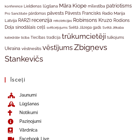
Māra Kiope
patriotisms
Lieldienas
lūgšana
mīlestība
konference
pāvests
Pāvests Francisks
Radio Marija
Pro Sanctitate
pārdomas
recenzija
Robinsons Kruzo
RARZI
Rodions
Latvija
rekolekcijas
Doļa
sinodālais ceļš
svētceļojums
Svētā Jāzepa gads
Svētā Jēkaba
trūkumcietēji
tradīcija
katedrāle
ticība
Tiecības
tulkojums
Zbigņevs
vēstījums
Ukraina
vēstnesītis
Stankevičs
Īsceļi
Jaunumi
Lūgšanas
Notikumi
Paziņojumi
Vārdnīca
Facebook Live