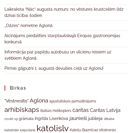
Laikraksta “Nāc” augusta numurs: no vēstures krustcelēm līdz
dzīvai ticībai šodien
„Oāzes” nometne Aglonā
Aicinājums piedalīties starptautiskajā Eiropas gastronomijas
konkursā
Informācija par papildu autobusu un vilcienu reisiem uz
svētkiem Aglonā
Pirmie gājputni 1. augustā devušies ceļā uz Aglonu!
Birkas
Aglona
"Vēstnesītis"
apustuliskais pamudinājums
arhibīskaps
caritas
Caritas Latvija
Baltais Helikopters
jaunieši
jubileja
Ingrīda Lisenkova
grāmata
Jēkaba
covid-19
katolislv
Katoļu Baznīcas Vēstnesis
katedrāle
kalpošana