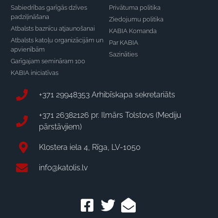
Sabiedrības garīgās dzīves
Privātuma politika
padziļināšana
Ziedojumu politika
Atbalsts baznīcu atjaunošanai
KABIA Komanda
Atbalsts katoļu organizācijām un
Par KABIA
apvienībām
Sazināties
Garīgajam semināram 100
KABIA iniciatīvas
+371 29948353 Arhibīskapa sekretariāts
+371 26382126 pr. Ilmārs Tolstovs (Mediju
pārstāvjiem)
Klostera iela 4, Rīga, LV-1050
info@katolis.lv