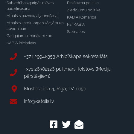
Sabiedrības garīgās dzīves
Privātuma politika
padziļināšana
Ziedojumu politika
Atbalsts baznīcu atjaunošanai
KABIA Komanda
Atbalsts katoļu organizācijām un
Par KABIA
apvienībām
Sazināties
Garīgajam semināram 100
KABIA iniciatīvas
+371 29948353 Arhibīskapa sekretariāts
+371 26382126 pr. Ilmārs Tolstovs (Mediju
pārstāvjiem)
Klostera iela 4, Rīga, LV-1050
info@katolis.lv