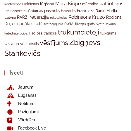
Māra Kiope
patriotisms
Lieldienas
lūgšana
mīlestība
konference
pāvests
Pāvests Francisks
Radio Marija
Pro Sanctitate
pārdomas
recenzija
Robinsons Kruzo
RARZI
Rodions
Latvija
rekolekcijas
Doļa
sinodālais ceļš
svētceļojums
Svētā Jāzepa gads
Svētā Jēkaba
trūkumcietēji
tradīcija
katedrāle
ticība
Tiecības
tulkojums
Zbigņevs
vēstījums
Ukraina
vēstnesītis
Stankevičs
Īsceļi
Jaunumi
Lūgšanas
Notikumi
Paziņojumi
Vārdnīca
Facebook Live