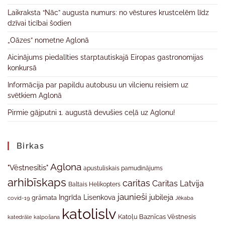
Laikraksta “Nāc” augusta numurs: no vēstures krustcelēm līdz
dzīvai ticībai šodien
„Oāzes” nometne Aglonā
Aicinājums piedalīties starptautiskajā Eiropas gastronomijas
konkursā
Informācija par papildu autobusu un vilcienu reisiem uz
svētkiem Aglonā
Pirmie gājputni 1. augustā devušies ceļā uz Aglonu!
Birkas
Aglona
"Vēstnesītis"
apustuliskais pamudinājums
arhibīskaps
caritas
Caritas Latvija
Baltais Helikopters
jaunieši
jubileja
Ingrīda Lisenkova
grāmata
Jēkaba
covid-19
katolislv
Katoļu Baznīcas Vēstnesis
katedrāle
kalpošana