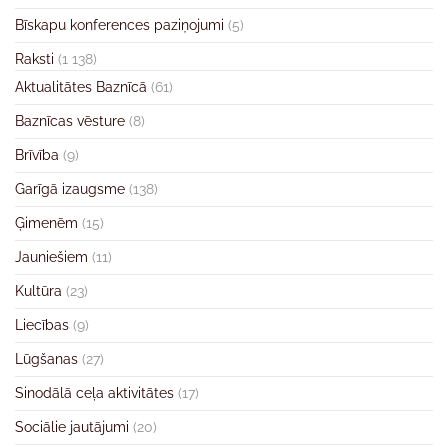
Bīskapu konferences paziņojumi
(5)
Raksti
(1 138)
Aktualitātes Baznīcā
(61)
Baznīcas vēsture
(8)
Brīvība
(9)
Garīgā izaugsme
(138)
Ģimenēm
(15)
Jauniešiem
(11)
Kultūra
(23)
Liecības
(9)
Lūgšanas
(27)
Sinodālā ceļa aktivitātes
(17)
Sociālie jautājumi
(20)