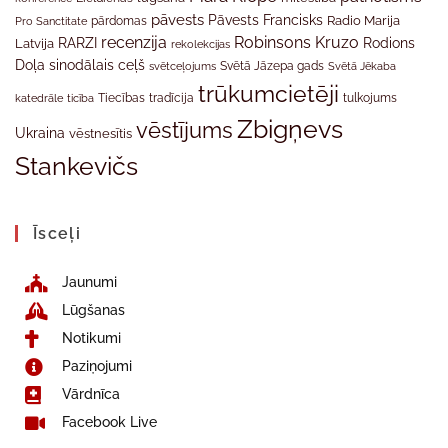
pāvests
Pāvests Francisks
Radio Marija
Pro Sanctitate
pārdomas
recenzija
Robinsons Kruzo
RARZI
Rodions
Latvija
rekolekcijas
Doļa
sinodālais ceļš
svētceļojums
Svētā Jāzepa gads
Svētā Jēkaba
trūkumcietēji
tradīcija
katedrāle
ticība
Tiecības
tulkojums
Zbigņevs
vēstījums
Ukraina
vēstnesītis
Stankevičs
Īsceļi
Jaunumi
Lūgšanas
Notikumi
Paziņojumi
Vārdnīca
Facebook Live