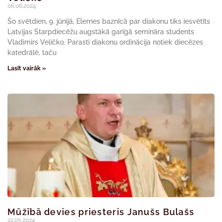
06.06.2024.
Šo svētdien, 9. jūnijā, Elernes baznīcā par diakonu tiks iesvētīts
Latvijas Starpdiecēžu augstākā garīgā semināra students
Vladimirs Veličko. Parasti diakonu ordinācija notiek diecēzes
katedrālē, taču
Lasīt vairāk »
Mūžībā devies priesteris Janušs Bulašs
22.05.2024.