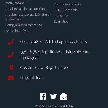
padziļināšana
Ziedojumu politika
Atbalsts baznīcu atjaunošanai
KABIA Komanda
Atbalsts katoļu organizācijām un
Par KABIA
apvienībām
Sazināties
Garīgajam semināram 100
KABIA iniciatīvas
+371 29948353 Arhibīskapa sekretariāts
+371 26382126 pr. Ilmārs Tolstovs (Mediju
pārstāvjiem)
Klostera iela 4, Rīga, LV-1050
info@katolis.lv
© 2026 Katolis.lv KABIA