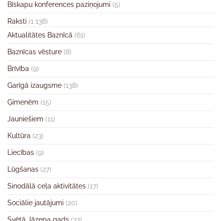
Bīskapu konferences paziņojumi
(5)
Raksti
(1 138)
Aktualitātes Baznīcā
(61)
Baznīcas vēsture
(8)
Brīvība
(9)
Garīgā izaugsme
(138)
Ģimenēm
(15)
Jauniešiem
(11)
Kultūra
(23)
Liecības
(9)
Lūgšanas
(27)
Sinodālā ceļa aktivitātes
(17)
Sociālie jautājumi
(20)
Svētā Jāzepa gads
(33)