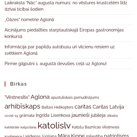
Laikraksta “Nāc” augusta numurs: no vēstures krustcelēm līdz
dzīvai ticībai šodien
„Oāzes” nometne Aglonā
Aicinājums piedalīties starptautiskajā Eiropas gastronomijas
konkursā
Informācija par papildu autobusu un vilcienu reisiem uz
svētkiem Aglonā
Pirmie gājputni 1. augustā devušies ceļā uz Aglonu!
Birkas
Aglona
"Vēstnesītis"
apustuliskais pamudinājums
arhibīskaps
caritas
Caritas Latvija
Baltais Helikopters
jaunieši
jubileja
Ingrīda Lisenkova
grāmata
Jēkaba
covid-19
katolislv
Katoļu Baznīcas Vēstnesis
katedrāle
kalpošana
Māra Kiope
patriotisms
Lieldienas
lūgšana
mīlestība
konference