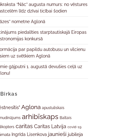
ikraksta “Nāc” augusta numurs: no vēstures
ustcelēm līdz dzīvai ticībai šodien
āzes” nometne Aglonā
cinājums piedalīties starptautiskajā Eiropas
stronomijas konkursā
formācija par papildu autobusu un vilcienu
isiem uz svētkiem Aglonā
rmie gājputni 1. augustā devušies ceļā uz
lonu!
Birkas
Aglona
ēstnesītis"
apustuliskais
arhibīskaps
mudinājums
Baltais
caritas
Caritas Latvija
likopters
covid-19
jaunieši
jubileja
Ingrīda Lisenkova
āmata