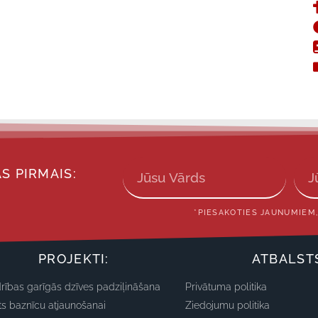
S PIRMAIS:
*PIESAKOTIES JAUNUMIEM,
PROJEKTI:
ATBALST
rības garīgās dzīves padziļināšana
Privātuma politika
ts baznīcu atjaunošanai
Ziedojumu politika