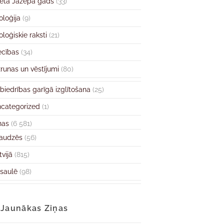
ētā Jāzepa gads
(33)
oloģija
(9)
oloģiskie raksti
(21)
ecības
(34)
runas un vēstījumi
(80)
biedrības garīgā izglītošana
(25)
categorized
(1)
ņas
(6 581)
audzēs
(56)
tvijā
(815)
saulē
(98)
Jaunākas Ziņas