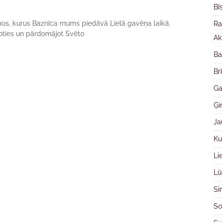
Bī
mos, kurus Baznīca mums piedāvā Lielā gavēņa laikā.
Ra
oties un pārdomājot Svēto
Ak
Ba
Br
Ga
Ģ
Ja
Ku
Li
Lū
Si
So