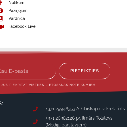
Notikumi
Paziņojumi
Vārdnīca
Facebook Live
PIETEIKTIES
 JŪS PIEKRĪTAT VIETNES LIETOŠANAS NOTEIKUMIEM
S:
+371 29948353 Arhibīskapa sekretariāts
+371 26382126 pr. Ilmārs Tolstovs
(Mediju pārstāvjiem)