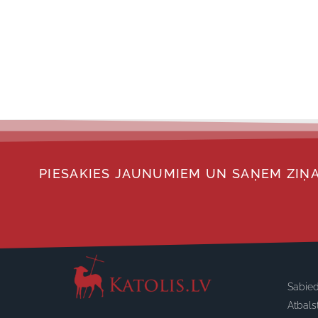
PIESAKIES JAUNUMIEM UN SAŅEM ZIŅA
Sabied
Atbals