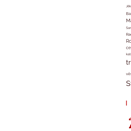
Jēk
Ba
M
San
Ra
Ro
ce
kat
t
vē
S