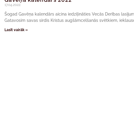
17.04.2022.
Šogad Gavēņa kalendārs aicina iedziļināties Vecās Derības lasīju
Gatavosim savas sirdis Kristus augšāmcelšanās svētkiem, ieklaus
Lasīt vairāk »