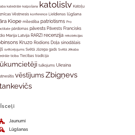
katolislv
Katoļu
aba katedrāle
kalpošana
znīcas Vēstnesis
Lieldienas
lūgšana
konference
āra Kiope
patriotisms
mīlestība
Pro
pāvests
Pāvests Francisks
ctitate
pārdomas
recenzija
RARZI
dio Marija Latvija
rekolekcijas
binsons Kruzo
Rodions Doļa
sinodālais
ļš
svētceļojums
Svētā Jāzepa gads
Svētā Jēkaba
tradīcija
edrāle
ticība
Tiecības
rūkumcietēji
Ukraina
tulkojums
Zbigņevs
vēstījums
stnesītis
tankevičs
Īsceļi
Jaunumi
Lūgšanas