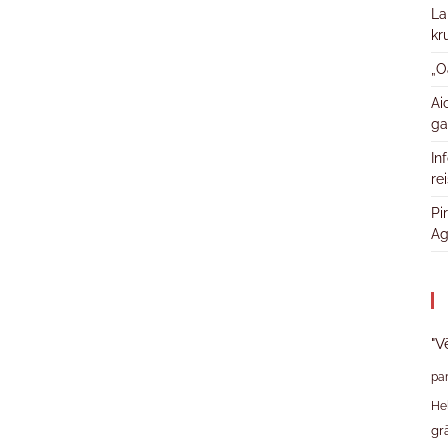
La
kr
„O
Ai
ga
In
re
Pi
Ag
"V
pa
He
gr