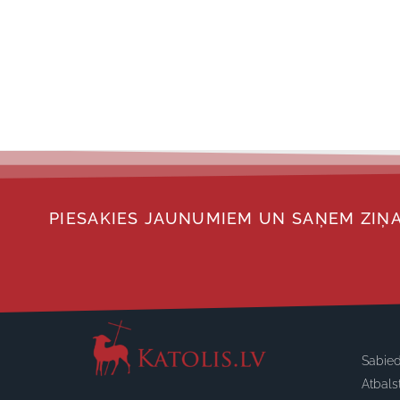
PIESAKIES JAUNUMIEM UN SAŅEM ZIŅA
Sabied
Atbals