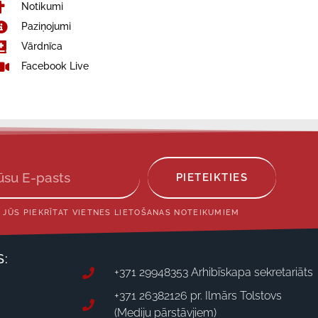
Notikumi
Paziņojumi
Vārdnīca
Facebook Live
PIETEIKTIES
 JŪS PIEKRĪTAT VIETNES LIETOŠANAS NOTEIKUMIEM
S:
+371 29948353 Arhibīskapa sekretariāts
+371 26382126 pr. Ilmārs Tolstovs
(Mediju pārstāvjiem)