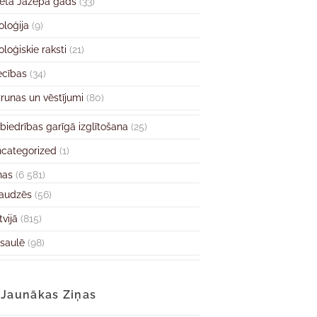
ētā Jāzepa gads
(33)
oloģija
(9)
oloģiskie raksti
(21)
ecības
(34)
runas un vēstījumi
(80)
biedrības garīgā izglītošana
(25)
categorized
(1)
ņas
(6 581)
audzēs
(56)
tvijā
(815)
saulē
(98)
Jaunākas Ziņas