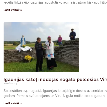
iecēlis līdzšinējo Igaunijas apustulisko administratoru bīskapu Fili
Lasīt vairāk »
Igaunijas katoļi nedēļas nogalē pulcēsies Vi
20.08.2024.
Šo sestdien, 24. augustā, Igaunijas katoļticīgie dosies uz senāko s
godam. Pirmais svētceļojums uz Viru-Nigula notika 2000. gada 1.
Lasīt vairāk »