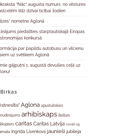
ikraksta “Nāc” augusta numurs: no vēstures
ustcelēm līdz dzīvai ticībai šodien
āzes” nometne Aglonā
cinājums piedalīties starptautiskajā Eiropas
stronomijas konkursā
formācija par papildu autobusu un vilcienu
isiem uz svētkiem Aglonā
rmie gājputni 1. augustā devušies ceļā uz
lonu!
Birkas
Aglona
ēstnesītis"
apustuliskais
arhibīskaps
mudinājums
Baltais
caritas
Caritas Latvija
likopters
covid-19
jaunieši
jubileja
Ingrīda Lisenkova
āmata