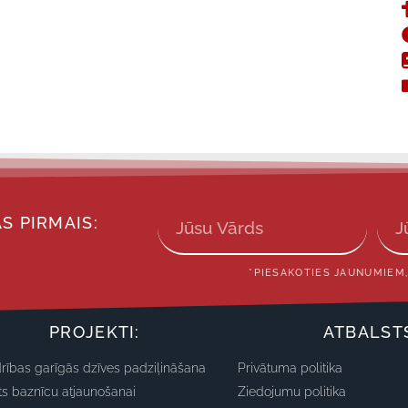
S PIRMAIS:
*PIESAKOTIES JAUNUMIEM,
PROJEKTI:
ATBALST
rības garīgās dzīves padziļināšana
Privātuma politika
ts baznīcu atjaunošanai
Ziedojumu politika