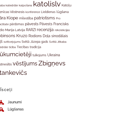
katolislv
Katoļu
aba katedrāle
kalpošana
znīcas Vēstnesis
Lieldienas
lūgšana
konference
āra Kiope
patriotisms
mīlestība
Pro
pāvests
Pāvests Francisks
ctitate
pārdomas
recenzija
RARZI
dio Marija Latvija
rekolekcijas
binsons Kruzo
Rodions Doļa
sinodālais
ļš
svētceļojums
Svētā Jāzepa gads
Svētā Jēkaba
tradīcija
edrāle
ticība
Tiecības
rūkumcietēji
Ukraina
tulkojums
Zbigņevs
vēstījums
stnesītis
tankevičs
Īsceļi
Jaunumi
Lūgšanas