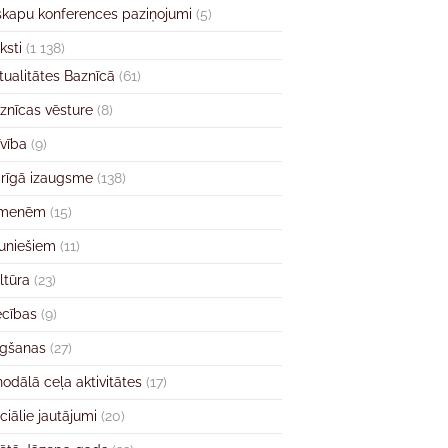
skapu konferences paziņojumi
(5)
ksti
(1 138)
tualitātes Baznīcā
(61)
znīcas vēsture
(8)
īvība
(9)
rīgā izaugsme
(138)
imenēm
(15)
uniešiem
(11)
ltūra
(23)
ecības
(9)
gšanas
(27)
nodālā ceļa aktivitātes
(17)
ciālie jautājumi
(20)