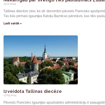
19.12.2024.
Tallinas diecēze ziņo, ka 18. decembrī pāvests Francisks apstiprināj
Tas būs pirmais Igaunijas Katoļu Baznīcas pārstāvis, kas tiks pasl
Lasīt vairāk »
Izveidota Tallinas diecēze
27.09.2024.
Pāvests Francisks Igaunijas apustulisko administrāciju ir paaugst