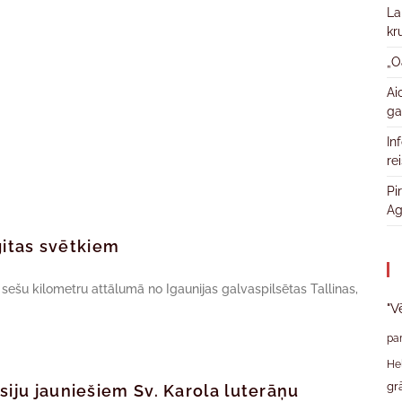
La
kr
„O
Ai
ga
In
re
Pi
Ag
igitas svētkiem
i sešu kilometru attālumā no Igaunijas galvaspilsētas Tallinas,
"V
pa
He
gr
siju jauniešiem Sv. Karola luterāņu