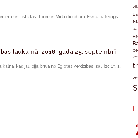
Jēk
Ba
jumiem un Lisbelas, Tauri un Mirko liecībām. Esmu pateicīgs
M
San
Ra
Ro
ce
īvības laukumā, 2018. gada 25. septembrī
kat
t
kalna, kas jau bija brīva no Ēģiptes verdzības (sal. Izc 19, 1),
vē
S