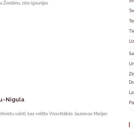
Sv
pu Žordānu, ziņo Igaunijas
Te
Te
Ti
Uz
Sa
Un
Zi
Dr
La
ru-Nigula
Pa
vētvietu valstī, kas veltīta Vissvētākās Jaunavas Marijas