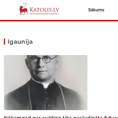
Sākums
Igaunija
Nākamgad par svētīgo tiks pasludināts Eduard