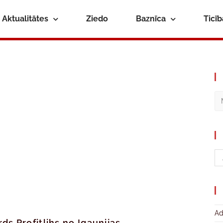
Aktualitātes
Ziedo
Baznīca
Ticī
Ad
s Profitlihs no Igaunijas