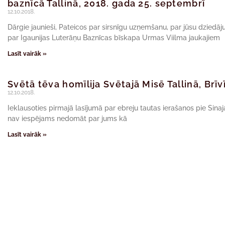
baznīcā Tallinā, 2018. gada 25. septembrī
12.10.2018.
Dārgie jaunieši, Pateicos par sirsnīgu uzņemšanu, par jūsu dziedā
par Igaunijas Luterāņu Baznīcas bīskapa Urmas Viilma jaukajiem
Lasīt vairāk »
Svētā tēva homīlija Svētajā Misē Tallinā, Br
12.10.2018.
Ieklausoties pirmajā lasījumā par ebreju tautas ierašanos pie Sinaja 
nav iespējams nedomāt par jums kā
Lasīt vairāk »