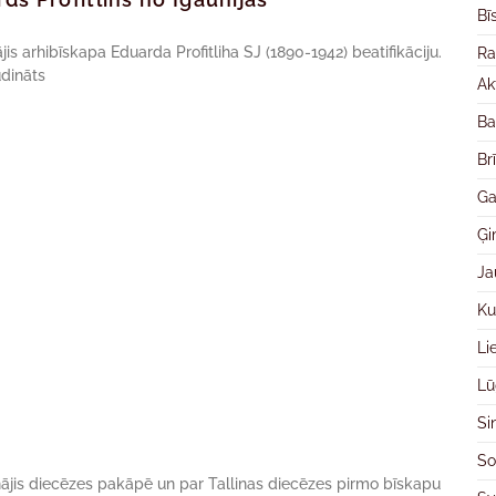
Bī
is arhibīskapa Eduarda Profitliha SJ (1890-1942) beatifikāciju.
Ra
udināts
Ak
Ba
Br
Ga
Ģ
Ja
Ku
Li
Lū
Si
So
inājis diecēzes pakāpē un par Tallinas diecēzes pirmo bīskapu