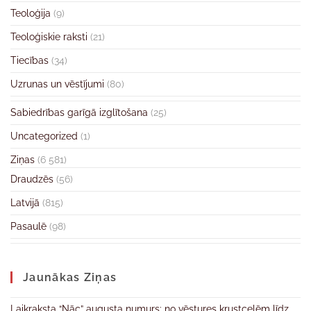
Teoloģija
(9)
Teoloģiskie raksti
(21)
Tiecības
(34)
Uzrunas un vēstījumi
(80)
Sabiedrības garīgā izglītošana
(25)
Uncategorized
(1)
Ziņas
(6 581)
Draudzēs
(56)
Latvijā
(815)
Pasaulē
(98)
Jaunākas Ziņas
Laikraksta “Nāc” augusta numurs: no vēstures krustcelēm līdz