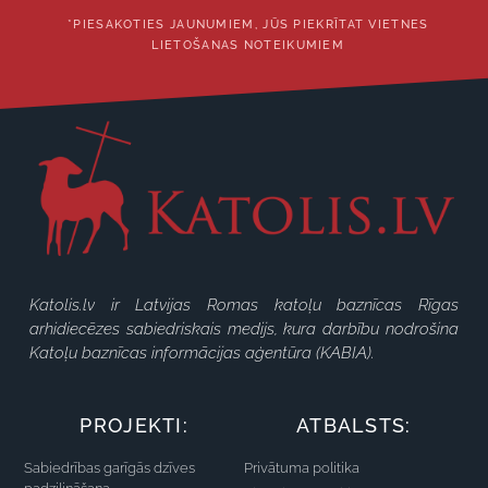
*PIESAKOTIES JAUNUMIEM, JŪS PIEKRĪTAT VIETNES
LIETOŠANAS NOTEIKUMIEM
Katolis.lv ir Latvijas Romas katoļu baznīcas Rīgas
arhidiecēzes sabiedriskais medijs, kura darbību nodrošina
Katoļu baznīcas informācijas aģentūra (KABIA).
PROJEKTI:
ATBALSTS:
Sabiedrības garīgās dzīves
Privātuma politika