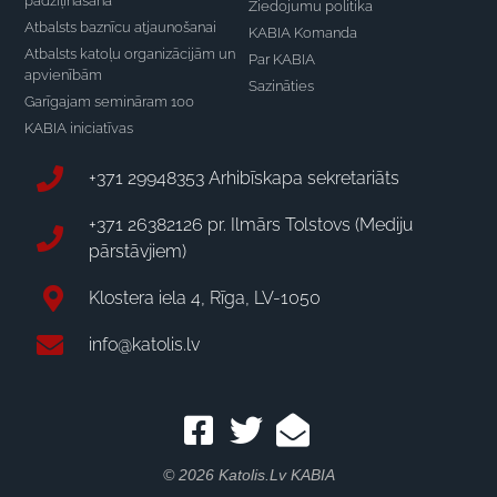
padziļināšana
Ziedojumu politika
Atbalsts baznīcu atjaunošanai
KABIA Komanda
Atbalsts katoļu organizācijām un
Par KABIA
apvienībām
Sazināties
Garīgajam semināram 100
KABIA iniciatīvas
+371 29948353 Arhibīskapa sekretariāts
+371 26382126 pr. Ilmārs Tolstovs (Mediju
pārstāvjiem)
Klostera iela 4, Rīga, LV-1050
info@katolis.lv
© 2026 Katolis.lv KABIA