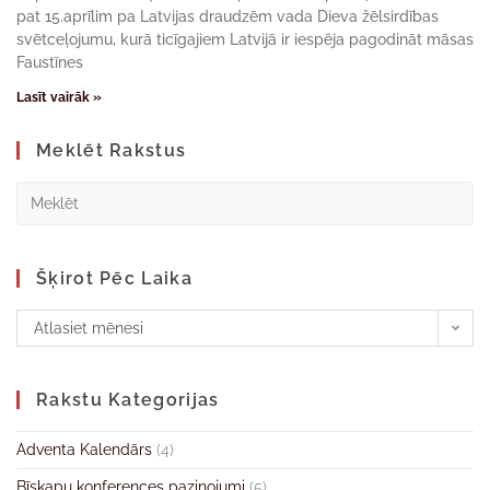
pat 15.aprīlim pa Latvijas draudzēm vada Dieva žēlsirdības
svētceļojumu, kurā ticīgajiem Latvijā ir iespēja pagodināt māsas
Faustīnes
Lasīt vairāk »
Meklēt Rakstus
Šķirot Pēc Laika
Atlasiet mēnesi
Rakstu Kategorijas
Adventa Kalendārs
(4)
Bīskapu konferences paziņojumi
(5)