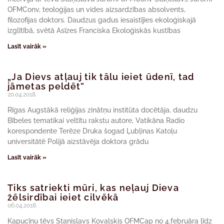
OFMConv, teoloģijas un vides aizsardzības absolvents,
filozofijas doktors. Daudzus gadus iesaistījies ekoloģiskajā
izglītībā, svētā Asīzes Franciska Ekoloģiskās kustības
Lasīt vairāk »
„Ja Dievs atļauj tik tālu ieiet ūdenī, tad
jāmetas peldēt”
20.04.2018.
Rīgas Augstākā reliģijas zinātņu institūta docētāja, daudzu
Bībeles tematikai veltītu rakstu autore, Vatikāna Radio
korespondente Terēze Druka šogad Ļubļinas Katoļu
universitātē Polijā aizstāvēja doktora grādu
Lasīt vairāk »
Tiks satriekti mūri, kas neļauj Dieva
žēlsirdībai ieiet cilvēkā
06.04.2018.
Kapucīnu tēvs Staņislavs Kovaļskis OFMCap no 4.februāra līdz