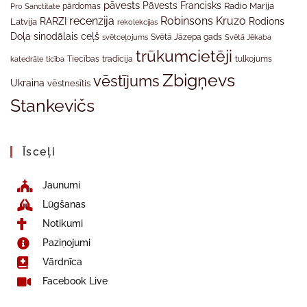
pāvests
Pāvests Francisks
Radio Marija
Pro Sanctitate
pārdomas
recenzija
Robinsons Kruzo
RARZI
Rodions
Latvija
rekolekcijas
Doļa
sinodālais ceļš
svētceļojums
Svētā Jāzepa gads
Svētā Jēkaba
trūkumcietēji
tradīcija
katedrāle
ticība
Tiecības
tulkojums
Zbigņevs
vēstījums
Ukraina
vēstnesītis
Stankevičs
Īsceļi
Jaunumi
Lūgšanas
Notikumi
Paziņojumi
Vārdnīca
Facebook Live