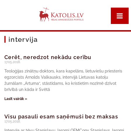
intervija
Cerēt, neredzot nekādu cerību
17.05.2018.
Teoloģijas zinātņu doktors, kara kapelāns, lietuviešu priesteris
egzorcists Arnolds Valkausks, intervijā Lietuvas katoļu
žurnālam „Artuma“, stāstīdams, ko kristietim nozīmē dzīvot
brīvībā un kāda ir Svētā
Lasīt vairāk »
Visu pasauli esam saņēmuši bez maksas
17.05.2018.
Intervija ar tēvu Staņislavu Jaromi OFMConv Staņislavs Jaromi