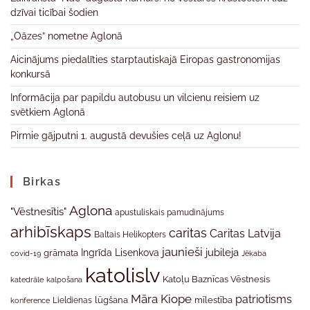
dzīvai ticībai šodien
„Oāzes” nometne Aglonā
Aicinājums piedalīties starptautiskajā Eiropas gastronomijas
konkursā
Informācija par papildu autobusu un vilcienu reisiem uz
svētkiem Aglonā
Pirmie gājputni 1. augustā devušies ceļā uz Aglonu!
Birkas
Aglona
"Vēstnesītis"
apustuliskais pamudinājums
arhibīskaps
caritas
Caritas Latvija
Baltais Helikopters
jaunieši
jubileja
Ingrīda Lisenkova
grāmata
Jēkaba
covid-19
katolislv
Katoļu Baznīcas Vēstnesis
katedrāle
kalpošana
Māra Kiope
patriotisms
Lieldienas
lūgšana
mīlestība
konference