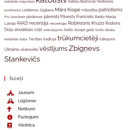
Katoļu Baznīcas Vēstnesis
katedrāle
kalpošana
Māra Kiope
patriotisms
Lieldienas
lūgšana
mīlestība
konference
pāvests
Pāvests Francisks
Radio Marija
Pro Sanctitate
pārdomas
recenzija
Robinsons Kruzo
RARZI
Rodions
Latvija
rekolekcijas
Doļa
sinodālais ceļš
svētceļojums
Svētā Jāzepa gads
Svētā Jēkaba
trūkumcietēji
tradīcija
katedrāle
ticība
Tiecības
tulkojums
Zbigņevs
vēstījums
Ukraina
vēstnesītis
Stankevičs
Īsceļi
Jaunumi
Lūgšanas
Notikumi
Paziņojumi
Vārdnīca