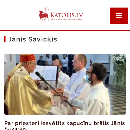
Jānis Savickis
Par priesteri iesvētīts kapucīnu brālis Jānis
Savickis