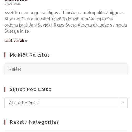
23.08.2021.
Svētdien, 22. augustā, Rīgas arhibīskaps metropolīts Zbigņevs
Stankevičs par priesteri iesvētīja Mazāko brāļu kapucīnu
ordeņa brāli Jāni Savicki. Rīgas Svētā Alberta draudzē svinīgajā
Svētajā Misē
Lasīt vairāk »
Meklēt Rakstus
Šķirot Pēc Laika
Atlasiet mēnesi
Rakstu Kategorijas