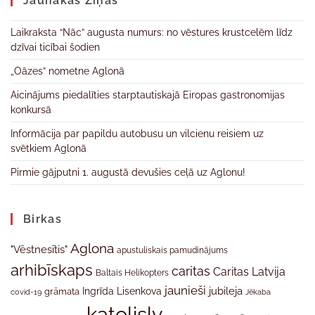
Jaunākas Ziņas
Laikraksta “Nāc” augusta numurs: no vēstures krustcelēm līdz
dzīvai ticībai šodien
„Oāzes” nometne Aglonā
Aicinājums piedalīties starptautiskajā Eiropas gastronomijas
konkursā
Informācija par papildu autobusu un vilcienu reisiem uz
svētkiem Aglonā
Pirmie gājputni 1. augustā devušies ceļā uz Aglonu!
Birkas
Aglona
"Vēstnesītis"
apustuliskais pamudinājums
arhibīskaps
caritas
Caritas Latvija
Baltais Helikopters
jaunieši
jubileja
Ingrīda Lisenkova
grāmata
Jēkaba
covid-19
katolislv