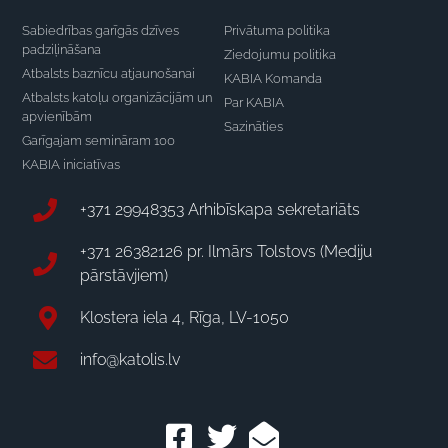
Sabiedrības garīgās dzīves
Privātuma politika
padziļināšana
Ziedojumu politika
Atbalsts baznīcu atjaunošanai
KABIA Komanda
Atbalsts katoļu organizācijām un
Par KABIA
apvienībām
Sazināties
Garīgajam semināram 100
KABIA iniciatīvas
+371 29948353 Arhibīskapa sekretariāts
+371 26382126 pr. Ilmārs Tolstovs (Mediju
pārstāvjiem)
Klostera iela 4, Rīga, LV-1050
info@katolis.lv