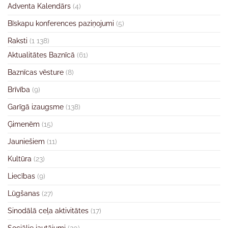
Adventa Kalendārs
(4)
Bīskapu konferences paziņojumi
(5)
Raksti
(1 138)
Aktualitātes Baznīcā
(61)
Baznīcas vēsture
(8)
Brīvība
(9)
Garīgā izaugsme
(138)
Ģimenēm
(15)
Jauniešiem
(11)
Kultūra
(23)
Liecības
(9)
Lūgšanas
(27)
Sinodālā ceļa aktivitātes
(17)