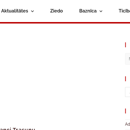
Aktualitātes
Ziedo
Baznīca
Ticī
Ad
anci Trasunu