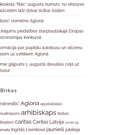
ikraksta “Nāc” augusta numurs: no vēstures
ustcelēm līdz dzīvai ticībai šodien
āzes” nometne Aglonā
cinājums piedalīties starptautiskajā Eiropas
stronomijas konkursā
formācija par papildu autobusu un vilcienu
isiem uz svētkiem Aglonā
rmie gājputni 1. augustā devušies ceļā uz
lonu!
Birkas
Aglona
ēstnesītis"
apustuliskais
arhibīskaps
mudinājums
Baltais
caritas
Caritas Latvija
likopters
covid-19
jaunieši
jubileja
Ingrīda Lisenkova
āmata