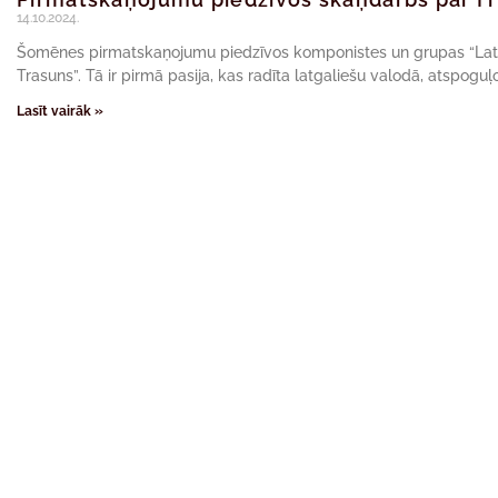
14.10.2024.
Šomēnes pirmatskaņojumu piedzīvos komponistes un grupas “Latvi
Trasuns”. Tā ir pirmā pasija, kas radīta latgaliešu valodā, atspoguļo
Lasīt vairāk »