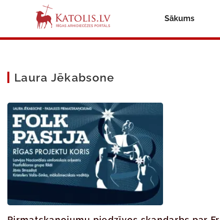
Sākums
Laura Jēkabsone
Pirmatskaņojumu piedzīvos skaņdarbs par Fr