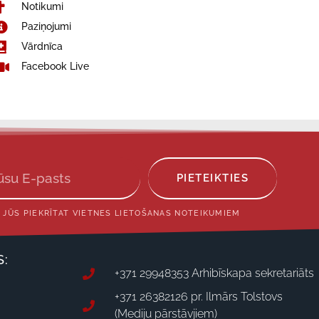
Notikumi
Paziņojumi
Vārdnīca
Facebook Live
PIETEIKTIES
 JŪS PIEKRĪTAT VIETNES LIETOŠANAS NOTEIKUMIEM
S:
+371 29948353 Arhibīskapa sekretariāts
+371 26382126 pr. Ilmārs Tolstovs
(Mediju pārstāvjiem)