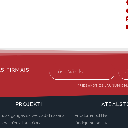
S PIRMAIS:
*PIESAKOTIES JAUNUMIEM,
PROJEKTI:
ATBALST
rības garīgās dzīves padziļināšana
Privātuma politika
ts baznīcu atjaunošanai
Ziedojumu politika