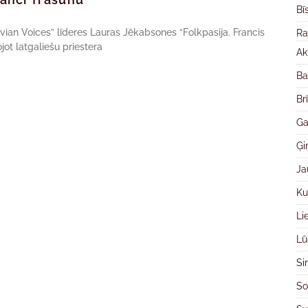
Bī
an Voices” līderes Lauras Jēkabsones “Folkpasija. Francis
Ra
jot latgaliešu priestera
Ak
Ba
Br
Ga
Ģ
Ja
Ku
Li
Lū
Si
So