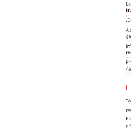
La
kr
„O
Ai
ga
In
re
Pi
Ag
"V
pa
He
gr