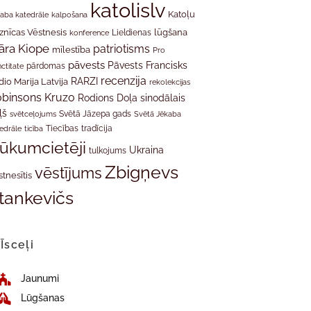
katolislv
Katoļu
aba katedrāle
kalpošana
znīcas Vēstnesis
Lieldienas
lūgšana
konference
āra Kiope
patriotisms
mīlestība
Pro
pāvests
Pāvests Francisks
ctitate
pārdomas
recenzija
RARZI
dio Marija Latvija
rekolekcijas
binsons Kruzo
Rodions Doļa
sinodālais
ļš
svētceļojums
Svētā Jāzepa gads
Svētā Jēkaba
tradīcija
edrāle
ticība
Tiecības
rūkumcietēji
Ukraina
tulkojums
Zbigņevs
vēstījums
stnesītis
tankevičs
Īsceļi
Jaunumi
Lūgšanas