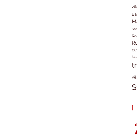
Jēk
Ba
M
San
Ra
Ro
ce
kat
t
vē
S