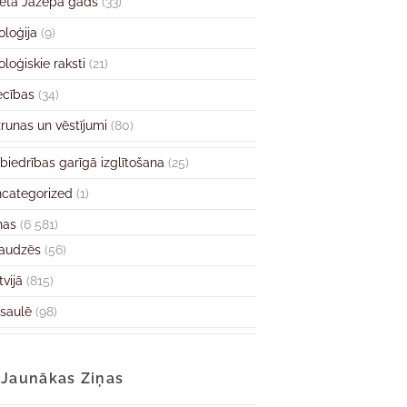
ētā Jāzepa gads
(33)
oloģija
(9)
oloģiskie raksti
(21)
ecības
(34)
runas un vēstījumi
(80)
biedrības garīgā izglītošana
(25)
categorized
(1)
ņas
(6 581)
audzēs
(56)
tvijā
(815)
saulē
(98)
Jaunākas Ziņas