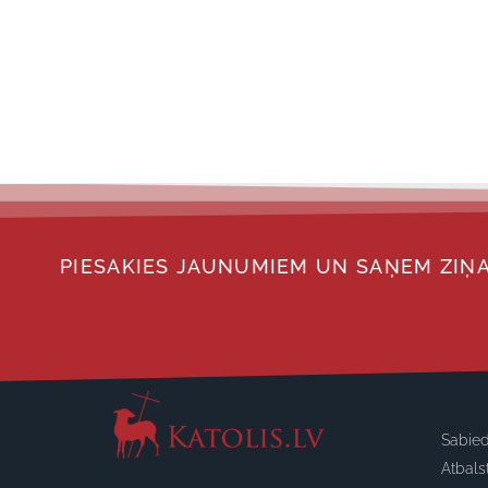
PIESAKIES JAUNUMIEM UN SAŅEM ZIŅA
Sabied
Atbals