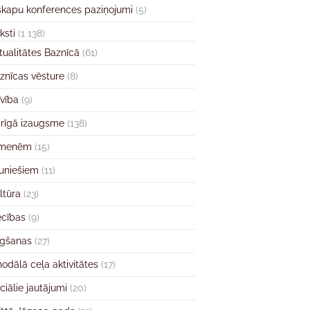
skapu konferences paziņojumi
(5)
ksti
(1 138)
tualitātes Baznīcā
(61)
znīcas vēsture
(8)
īvība
(9)
rīgā izaugsme
(138)
imenēm
(15)
uniešiem
(11)
ltūra
(23)
ecības
(9)
gšanas
(27)
nodālā ceļa aktivitātes
(17)
ciālie jautājumi
(20)