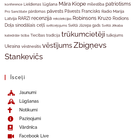
Māra Kiope
patriotisms
Lieldienas
lūgšana
mīlestība
konference
pāvests
Pāvests Francisks
Radio Marija
Pro Sanctitate
pārdomas
recenzija
Robinsons Kruzo
RARZI
Rodions
Latvija
rekolekcijas
Doļa
sinodālais ceļš
svētceļojums
Svētā Jāzepa gads
Svētā Jēkaba
trūkumcietēji
tradīcija
katedrāle
ticība
Tiecības
tulkojums
Zbigņevs
vēstījums
Ukraina
vēstnesītis
Stankevičs
Īsceļi
Jaunumi
Lūgšanas
Notikumi
Paziņojumi
Vārdnīca
Facebook Live