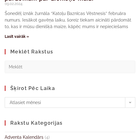
09.02.2024.
Šonedēļ iznāk žurnāla “Katoļu Baznīcas Vēstnesis” februāra
numurs. Iesākot gavēņa laiku, šoreiz tiekam aicināti pārdomāt
to, kas ir mūsu dienišķā maize, kāpēc mums ir nepieciešams
Lasīt vairāk »
Meklēt Rakstus
Šķirot Pēc Laika
Atlasiet mēnesi
Rakstu Kategorijas
Adventa Kalendārs
(4)