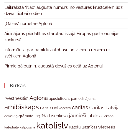
Laikraksta “Nāc” augusta numurs: no vēstures krustcelēm līdz
dzīvai ticībai šodien
„Oāzes” nometne Aglonā
Aicinājums piedalīties starptautiskajā Eiropas gastronomijas
konkursā
Informācija par papildu autobusu un vilcienu reisiem uz
svētkiem Aglonā
Pirmie gājputni 1. augustā devušies ceļā uz Aglonu!
Birkas
Aglona
"Vēstnesītis"
apustuliskais pamudinājums
arhibīskaps
caritas
Caritas Latvija
Baltais Helikopters
jaunieši
jubileja
Ingrīda Lisenkova
grāmata
Jēkaba
covid-19
katolislv
Katoļu Baznīcas Vēstnesis
katedrāle
kalpošana