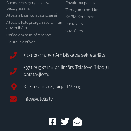
Sabiedrības garīgās dzīves
Privātuma politika
padziļināšana
Ziedojumu politika
Atbalsts baznīcu atjaunošanai
KABIA Komanda
Atbalsts katoļu organizācijām un
Par KABIA
apvienībām
Sazināties
Garīgajam semināram 100
KABIA iniciatīvas
+371 29948353 Arhibīskapa sekretariāts
+371 26382126 pr. Ilmārs Tolstovs (Mediju
pārstāvjiem)
Klostera iela 4, Rīga, LV-1050
info@katolis.lv