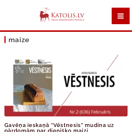
maize
Gavēņa ieskaņā “Vēstnesis” mudina uz
pārdomām par dienišķo maizi