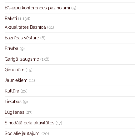
Bīskapu konferences paziņojumi
(5)
Raksti
(1 138)
Aktualitātes Baznīcā
(61)
Baznīcas vēsture
(8)
Brīvība
(9)
Garīgā izaugsme
(138)
Ģimenēm
(15)
Jauniešiem
(11)
Kultūra
(23)
Liecības
(9)
Lūgšanas
(27)
Sinodālā ceļa aktivitātes
(17)
Sociālie jautājumi
(20)