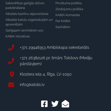
Sabiedrības garīgās dzīves
Privātuma politika
padziļināšana
Ziedojumu politika
Atbalsts baznīcu atjaunošanai
KABIA Komanda
Atbalsts katoļu organizācijām un
Par KABIA
apvienībām
Sazināties
Garīgajam semināram 100
KABIA iniciatīvas
+371 29948353 Arhibīskapa sekretariāts
+371 26382126 pr. Ilmārs Tolstovs (Mediju
pārstāvjiem)
Klostera iela 4, Rīga, LV-1050
info@katolis.lv