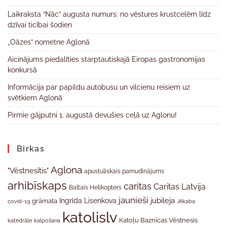
Laikraksta “Nāc” augusta numurs: no vēstures krustcelēm līdz
dzīvai ticībai šodien
„Oāzes” nometne Aglonā
Aicinājums piedalīties starptautiskajā Eiropas gastronomijas
konkursā
Informācija par papildu autobusu un vilcienu reisiem uz
svētkiem Aglonā
Pirmie gājputni 1. augustā devušies ceļā uz Aglonu!
Birkas
Aglona
"Vēstnesītis"
apustuliskais pamudinājums
arhibīskaps
caritas
Caritas Latvija
Baltais Helikopters
jaunieši
jubileja
Ingrīda Lisenkova
grāmata
Jēkaba
covid-19
katolislv
Katoļu Baznīcas Vēstnesis
katedrāle
kalpošana