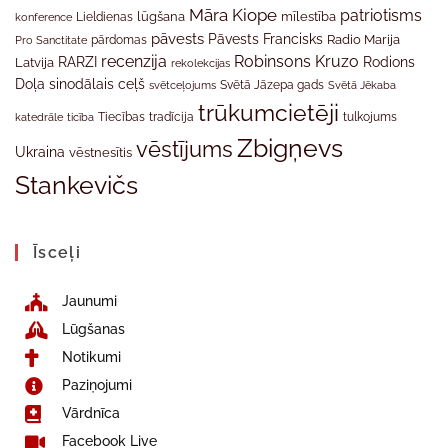
Māra Kiope
patriotisms
Lieldienas
lūgšana
mīlestība
konference
pāvests
Pāvests Francisks
Radio Marija
Pro Sanctitate
pārdomas
recenzija
Robinsons Kruzo
RARZI
Rodions
Latvija
rekolekcijas
Doļa
sinodālais ceļš
svētceļojums
Svētā Jāzepa gads
Svētā Jēkaba
trūkumcietēji
tradīcija
katedrāle
ticība
Tiecības
tulkojums
Zbigņevs
vēstījums
Ukraina
vēstnesītis
Stankevičs
Īsceļi
Jaunumi
Lūgšanas
Notikumi
Paziņojumi
Vārdnīca
Facebook Live