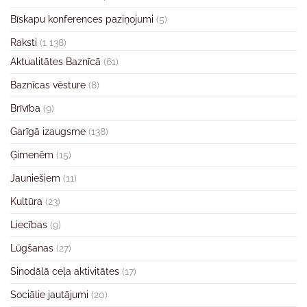
Bīskapu konferences paziņojumi
(5)
Raksti
(1 138)
Aktualitātes Baznīcā
(61)
Baznīcas vēsture
(8)
Brīvība
(9)
Garīgā izaugsme
(138)
Ģimenēm
(15)
Jauniešiem
(11)
Kultūra
(23)
Liecības
(9)
Lūgšanas
(27)
Sinodālā ceļa aktivitātes
(17)
Sociālie jautājumi
(20)