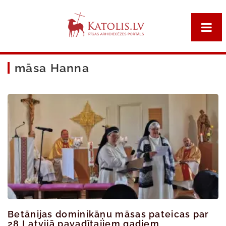
māsa Hanna
Betānijas dominikāņu māsas pateicas par
28 Latvijā pavadītajiem gadiem