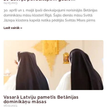
04.05.2023.
30. aprīlī un 1. maijā īpaši dievkalpojumi norisinājās Betānijas
dominikāņu māsu klosterī Rīgā. Šajās dienās māsu Svētā
Jāzepa klostera kapelā notika pēdējās Svētās Mises pirms
Lasīt vairāk »
Vasarā Latviju pametīs Betānijas
dominikāņu māsas
06.02.2023.