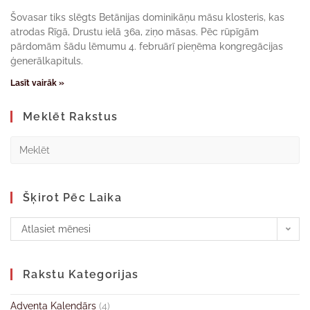
Šovasar tiks slēgts Betānijas dominikāņu māsu klosteris, kas
atrodas Rīgā, Drustu ielā 36a, ziņo māsas. Pēc rūpīgām
pārdomām šādu lēmumu 4. februārī pieņēma kongregācijas
ģenerālkapituls.
Lasīt vairāk »
Meklēt Rakstus
Šķirot Pēc Laika
Atlasiet mēnesi
Rakstu Kategorijas
Adventa Kalendārs
(4)