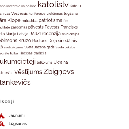
katolislv
Katoļu
aba katedrāle
kalpošana
znīcas Vēstnesis
Lieldienas
lūgšana
konference
āra Kiope
patriotisms
mīlestība
Pro
pāvests
Pāvests Francisks
ctitate
pārdomas
recenzija
RARZI
dio Marija Latvija
rekolekcijas
binsons Kruzo
Rodions Doļa
sinodālais
ļš
svētceļojums
Svētā Jāzepa gads
Svētā Jēkaba
tradīcija
edrāle
ticība
Tiecības
rūkumcietēji
Ukraina
tulkojums
Zbigņevs
vēstījums
stnesītis
tankevičs
Īsceļi
Jaunumi
Lūgšanas