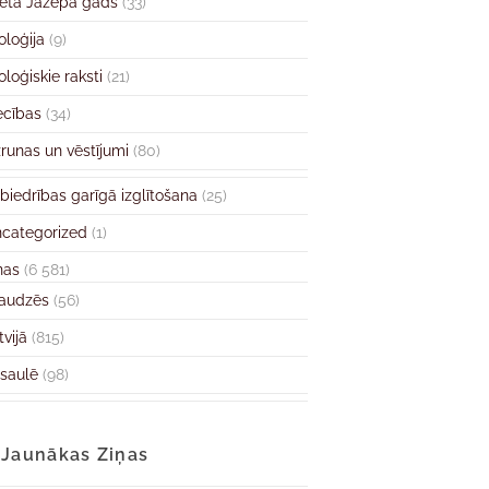
ētā Jāzepa gads
(33)
oloģija
(9)
oloģiskie raksti
(21)
ecības
(34)
runas un vēstījumi
(80)
biedrības garīgā izglītošana
(25)
categorized
(1)
ņas
(6 581)
audzēs
(56)
tvijā
(815)
saulē
(98)
Jaunākas Ziņas