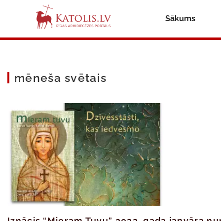
Sākums
mēneša svētais
Iznācis “Mieram Tuvu” 2022. gada janvāra n