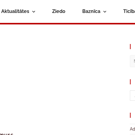
Aktualitātes
Ziedo
Baznīca
Ticī
Ad
umurs