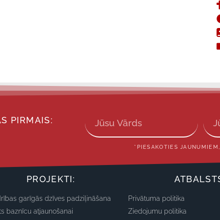
S PIRMAIS:
*PIESAKOTIES JAUNUMIEM,
PROJEKTI:
ATBALST
rības garīgās dzīves padziļināšana
Privātuma politika
ts baznīcu atjaunošanai
Ziedojumu politika