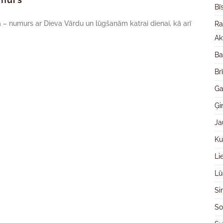
Bī
– numurs ar Dieva Vārdu un lūgšanām katrai dienai, kā arī
Ra
Ak
Ba
Br
Ga
Ģ
Ja
Ku
Li
Lū
Si
So