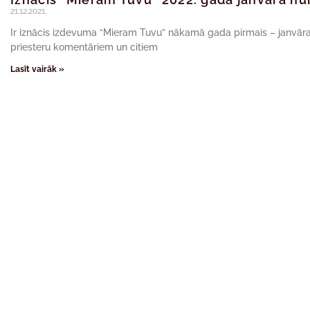
21.12.2021.
Ir iznācis izdevuma “Mieram Tuvu” nākamā gada pirmais – janvāra 
priesteru komentāriem un citiem
Lasīt vairāk »