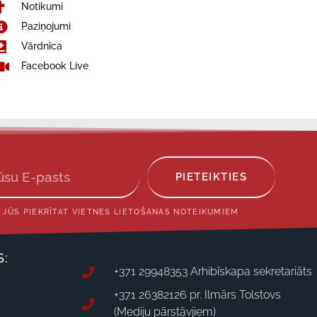
Notikumi
Paziņojumi
Vārdnīca
Facebook Live
PIETEIKTIES
 JŪS PIEKRĪTAT VIETNES LIETOŠANAS NOTEIKUMIEM
S:
+371 29948353 Arhibīskapa sekretariāts
+371 26382126 pr. Ilmārs Tolstovs
(Mediju pārstāvjiem)