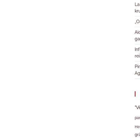
La
kr
„O
Ai
ga
In
re
Pi
Ag
"V
pa
He
gr