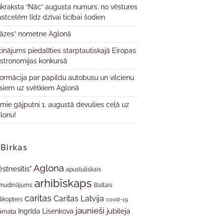
ikraksta “Nāc” augusta numurs: no vēstures
ustcelēm līdz dzīvai ticībai šodien
āzes” nometne Aglonā
cinājums piedalīties starptautiskajā Eiropas
stronomijas konkursā
formācija par papildu autobusu un vilcienu
isiem uz svētkiem Aglonā
rmie gājputni 1. augustā devušies ceļā uz
lonu!
Birkas
Aglona
ēstnesītis"
apustuliskais
arhibīskaps
mudinājums
Baltais
caritas
Caritas Latvija
likopters
covid-19
jaunieši
jubileja
Ingrīda Lisenkova
āmata