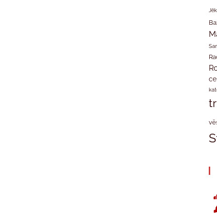
Jēk
Ba
M
San
Ra
Ro
ce
kat
t
vē
S