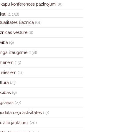
skapu konferences paziņojumi
(5)
ksti
(1 138)
tualitātes Baznīcā
(61)
znīcas vēsture
(8)
īvība
(9)
rīgā izaugsme
(138)
imenēm
(15)
uniešiem
(11)
ltūra
(23)
ecības
(9)
gšanas
(27)
nodālā ceļa aktivitātes
(17)
ciālie jautājumi
(20)