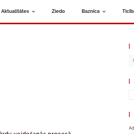
Aktualitātes
Ziedo
Baznīca
Ticī
Ad
vārdu veidošanās procesā