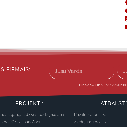
S PIRMAIS:
*PIESAKOTIES JAUNUMIEM,
PROJEKTI:
ATBALST
rības garīgās dzīves padziļināšana
Privātuma politika
ts baznīcu atjaunošanai
Ziedojumu politika