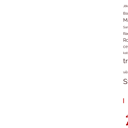
Jēk
Ba
M
San
Ra
Ro
ce
kat
t
vē
S