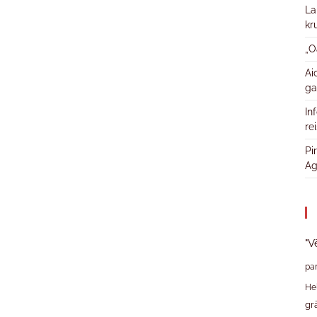
La
kr
„O
Ai
ga
In
re
Pi
Ag
"V
pa
He
gr