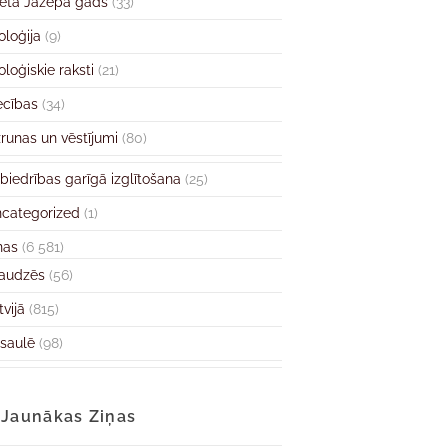
ētā Jāzepa gads
(33)
oloģija
(9)
oloģiskie raksti
(21)
ecības
(34)
runas un vēstījumi
(80)
biedrības garīgā izglītošana
(25)
categorized
(1)
ņas
(6 581)
audzēs
(56)
tvijā
(815)
saulē
(98)
Jaunākas Ziņas