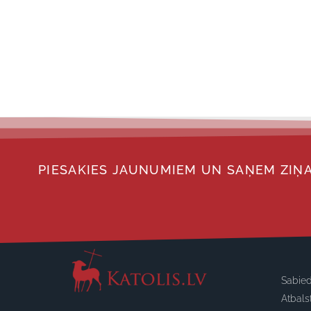
PIESAKIES JAUNUMIEM UN SAŅEM ZIŅA
Sabied
Atbals