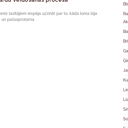
Bī
iz lasītājiem iespēja uzzināt par to, kāda loma bija
Ra
a un pašsaprotama
Ak
Ba
Br
Ga
Ģ
Ja
Ku
Li
Lū
Si
So