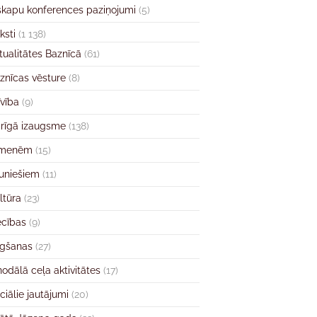
skapu konferences paziņojumi
(5)
ksti
(1 138)
tualitātes Baznīcā
(61)
znīcas vēsture
(8)
īvība
(9)
rīgā izaugsme
(138)
imenēm
(15)
uniešiem
(11)
ltūra
(23)
ecības
(9)
gšanas
(27)
nodālā ceļa aktivitātes
(17)
ciālie jautājumi
(20)