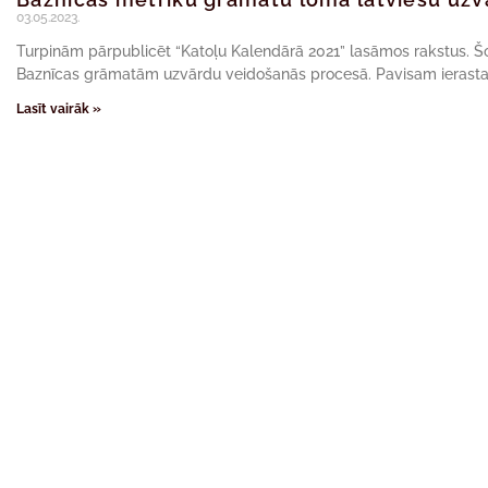
03.05.2023.
Turpinām pārpublicēt “Katoļu Kalendārā 2021” lasāmos rakstus. Šore
Baznīcas grāmatām uzvārdu veidošanās procesā. Pavisam ierast
Lasīt vairāk »