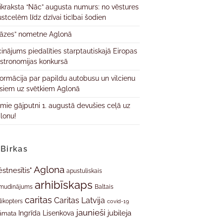
ikraksta “Nāc” augusta numurs: no vēstures
ustcelēm līdz dzīvai ticībai šodien
āzes” nometne Aglonā
cinājums piedalīties starptautiskajā Eiropas
stronomijas konkursā
formācija par papildu autobusu un vilcienu
isiem uz svētkiem Aglonā
rmie gājputni 1. augustā devušies ceļā uz
lonu!
Birkas
Aglona
ēstnesītis"
apustuliskais
arhibīskaps
mudinājums
Baltais
caritas
Caritas Latvija
likopters
covid-19
jaunieši
jubileja
Ingrīda Lisenkova
āmata