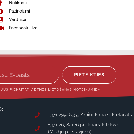
Notikumi
Paziņojumi
Vārdnīca
Facebook Live
PIETEIKTIES
 JŪS PIEKRĪTAT VIETNES LIETOŠANAS NOTEIKUMIEM
S:
+371 29948353 Arhibīskapa sekretariāts
+371 26382126 pr. Ilmārs Tolstovs
(Mediju pārstāvjiem)