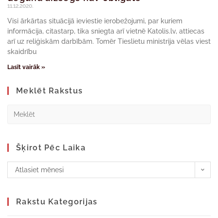
11.12.2020.
Visi ārkārtas situācijā ieviestie ierobežojumi, par kuriem
informācija, citastarp, tika sniegta arī vietnē Katolis.lv, attiecas
arī uz reliģiskām darbībām. Tomēr Tieslietu ministrija vēlas viest
skaidrību
Lasīt vairāk »
Meklēt Rakstus
Šķirot Pēc Laika
Atlasiet mēnesi
Rakstu Kategorijas