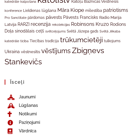
Katoļu Baznīcas Vēstnesis
katedrāle
kalpošana
Māra Kiope
patriotisms
Lieldienas
lūgšana
mīlestība
konference
pāvests
Pāvests Francisks
Radio Marija
Pro Sanctitate
pārdomas
recenzija
Robinsons Kruzo
RARZI
Rodions
Latvija
rekolekcijas
Doļa
sinodālais ceļš
svētceļojums
Svētā Jāzepa gads
Svētā Jēkaba
trūkumcietēji
tradīcija
katedrāle
ticība
Tiecības
tulkojums
Zbigņevs
vēstījums
Ukraina
vēstnesītis
Stankevičs
Īsceļi
Jaunumi
Lūgšanas
Notikumi
Paziņojumi
Vārdnīca