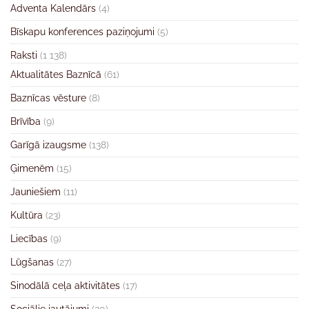
Adventa Kalendārs
(4)
Bīskapu konferences paziņojumi
(5)
Raksti
(1 138)
Aktualitātes Baznīcā
(61)
Baznīcas vēsture
(8)
Brīvība
(9)
Garīgā izaugsme
(138)
Ģimenēm
(15)
Jauniešiem
(11)
Kultūra
(23)
Liecības
(9)
Lūgšanas
(27)
Sinodālā ceļa aktivitātes
(17)