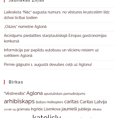
Jaunākas Ziņas
Laikraksta “Nāc” augusta numurs: no vēstures krustcelēm līdz
dzīvai ticībai šodien
„Oāzes” nometne Aglonā
Aicinājums piedalīties starptautiskajā Eiropas gastronomijas
konkursā
Informācija par papildu autobusu un vilcienu reisiem uz
svētkiem Aglonā
Pirmie gājputni 1. augustā devušies ceļā uz Aglonu!
Birkas
Aglona
"Vēstnesītis"
apustuliskais pamudinājums
arhibīskaps
caritas
Caritas Latvija
Baltais Helikopters
jaunieši
jubileja
Ingrīda Lisenkova
grāmata
Jēkaba
covid-19
katolislv