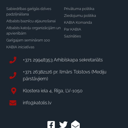
Sabiedrības garīgās dzīves
Privātuma politika
padziļināšana
Ziedojumu politika
Atbalsts baznīcu atjaunošanai
KABIA Komanda
Atbalsts katoļu organizācijām un
Par KABIA
apvienībām
Sazināties
Garīgajam semināram 100
KABIA iniciatīvas
+371 29948353 Arhibīskapa sekretariāts
+371 26382126 pr. Ilmārs Tolstovs (Mediju
pārstāvjiem)
Klostera iela 4, Rīga, LV-1050
info@katolis.lv