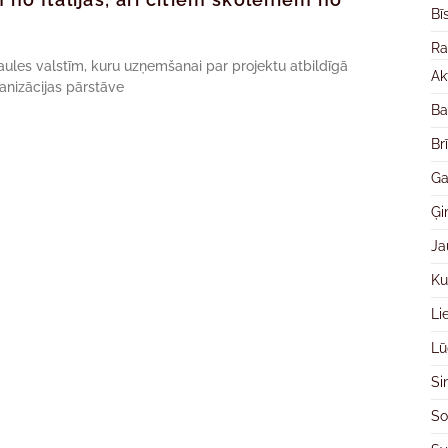
Bī
Ra
aules valstīm, kuru uzņemšanai par projektu atbildīgā
Ak
anizācijas pārstāve
Ba
Br
Ga
Ģ
Ja
Ku
Li
Lū
Si
So