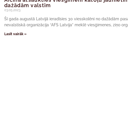
dažādām valstīm
03.05.2023.
Šī gada augustā Latvijā ieradīsies 30 viesskolēni no dažādām pas
nevalstiskā organizācija “AFS Latvija” meklē viesģimenes, ziņo org
Lasīt vairāk »