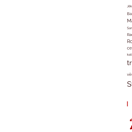
Jēk
Ba
M
San
Ra
Ro
ce
kat
t
vē
S