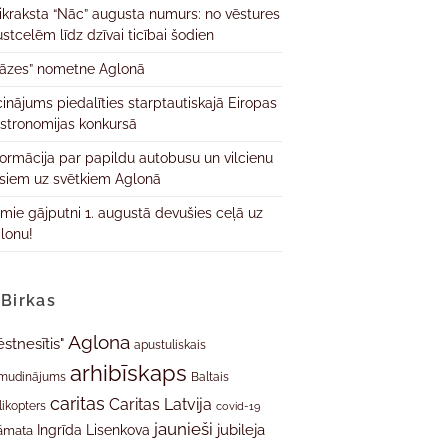
ikraksta “Nāc” augusta numurs: no vēstures
ustcelēm līdz dzīvai ticībai šodien
āzes” nometne Aglonā
cinājums piedalīties starptautiskajā Eiropas
stronomijas konkursā
formācija par papildu autobusu un vilcienu
isiem uz svētkiem Aglonā
rmie gājputni 1. augustā devušies ceļā uz
lonu!
Birkas
Aglona
ēstnesītis"
apustuliskais
arhibīskaps
mudinājums
Baltais
caritas
Caritas Latvija
likopters
covid-19
jaunieši
jubileja
Ingrīda Lisenkova
āmata