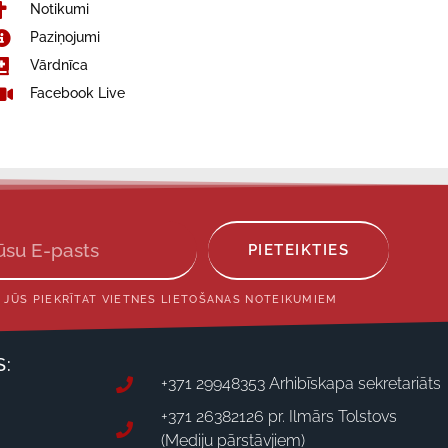
Notikumi
Paziņojumi
Vārdnīca
Facebook Live
PIETEIKTIES
 JŪS PIEKRĪTAT VIETNES LIETOŠANAS NOTEIKUMIEM
S:
+371 29948353 Arhibīskapa sekretariāts
+371 26382126 pr. Ilmārs Tolstovs
(Mediju pārstāvjiem)