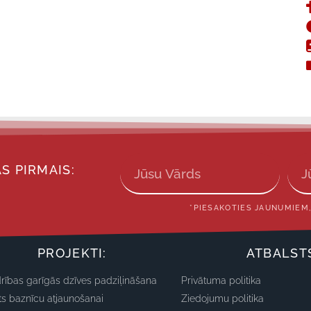
S PIRMAIS:
*PIESAKOTIES JAUNUMIEM,
PROJEKTI:
ATBALST
rības garīgās dzīves padziļināšana
Privātuma politika
ts baznīcu atjaunošanai
Ziedojumu politika