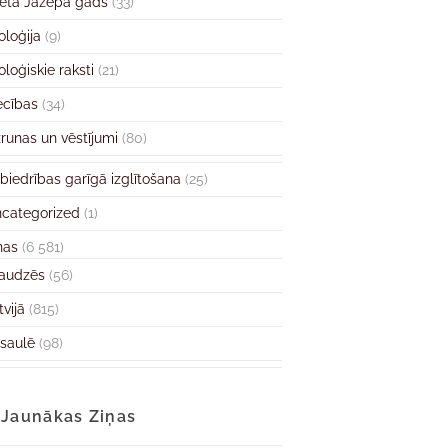
ētā Jāzepa gads
(33)
oloģija
(9)
oloģiskie raksti
(21)
ecības
(34)
runas un vēstījumi
(80)
biedrības garīgā izglītošana
(25)
categorized
(1)
ņas
(6 581)
audzēs
(56)
tvijā
(815)
saulē
(98)
Jaunākas Ziņas