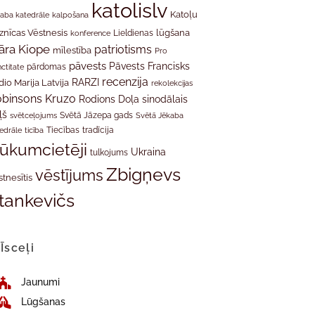
katolislv
Katoļu
aba katedrāle
kalpošana
znīcas Vēstnesis
Lieldienas
lūgšana
konference
āra Kiope
patriotisms
mīlestība
Pro
pāvests
Pāvests Francisks
ctitate
pārdomas
recenzija
RARZI
dio Marija Latvija
rekolekcijas
binsons Kruzo
Rodions Doļa
sinodālais
ļš
svētceļojums
Svētā Jāzepa gads
Svētā Jēkaba
tradīcija
edrāle
ticība
Tiecības
rūkumcietēji
Ukraina
tulkojums
Zbigņevs
vēstījums
stnesītis
tankevičs
Īsceļi
Jaunumi
Lūgšanas