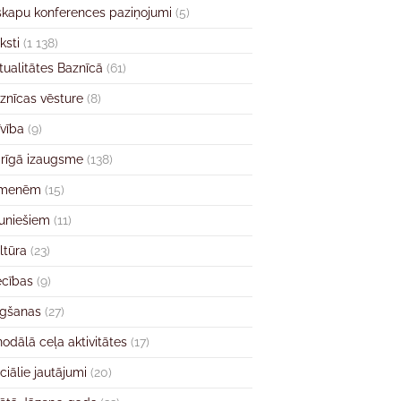
skapu konferences paziņojumi
(5)
ksti
(1 138)
tualitātes Baznīcā
(61)
znīcas vēsture
(8)
īvība
(9)
rīgā izaugsme
(138)
imenēm
(15)
uniešiem
(11)
ltūra
(23)
ecības
(9)
gšanas
(27)
nodālā ceļa aktivitātes
(17)
ciālie jautājumi
(20)