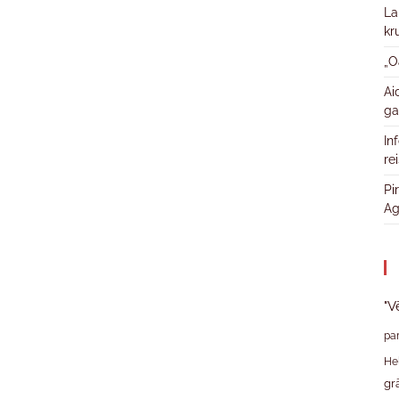
La
kr
„O
Ai
ga
In
re
Pi
Ag
"V
pa
He
gr