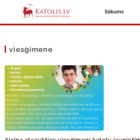
Sākums
viesģimene
Aicina atsaukties viesģimeni katoļu jaunietim