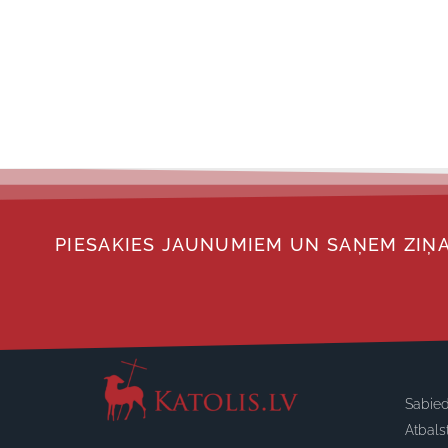
PIESAKIES JAUNUMIEM UN SAŅEM ZIŅA
Sabied
Atbals