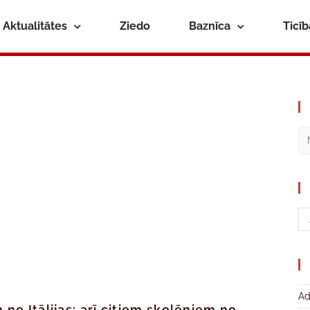
Aktualitātes
Ziedo
Baznīca
Ticī
Ad
 no Itālijas; arī citiem skolēniem no