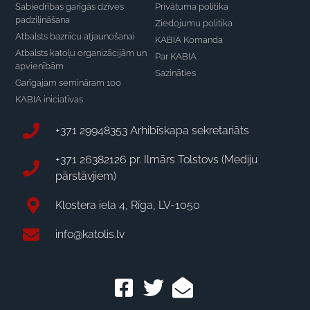
Sabiedrības garīgās dzīves
Privātuma politika
padziļināšana
Ziedojumu politika
Atbalsts baznīcu atjaunošanai
KABIA Komanda
Atbalsts katoļu organizācijām un
Par KABIA
apvienībām
Sazināties
Garīgajam semināram 100
KABIA iniciatīvas
+371 29948353 Arhibīskapa sekretariāts
+371 26382126 pr. Ilmārs Tolstovs (Mediju
pārstāvjiem)
Klostera iela 4, Rīga, LV-1050
info@katolis.lv