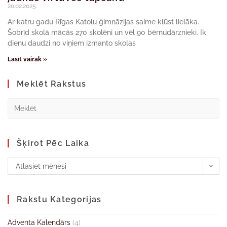
20.02.2025.
Ar katru gadu Rīgas Katoļu ģimnāzijas saime kļūst lielāka.
Šobrīd skolā mācās 270 skolēni un vēl 90 bērnudārznieki. Ik
dienu daudzi no viņiem izmanto skolas
Lasīt vairāk »
Meklēt Rakstus
Šķirot Pēc Laika
Atlasiet mēnesi
Rakstu Kategorijas
Adventa Kalendārs
(4)