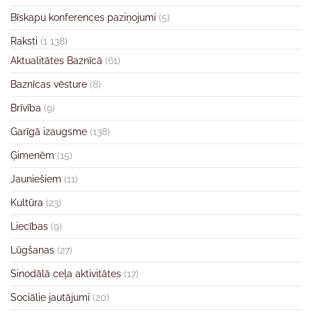
Bīskapu konferences paziņojumi
(5)
Raksti
(1 138)
Aktualitātes Baznīcā
(61)
Baznīcas vēsture
(8)
Brīvība
(9)
Garīgā izaugsme
(138)
Ģimenēm
(15)
Jauniešiem
(11)
Kultūra
(23)
Liecības
(9)
Lūgšanas
(27)
Sinodālā ceļa aktivitātes
(17)
Sociālie jautājumi
(20)