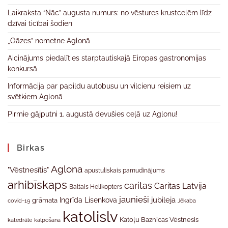
Laikraksta “Nāc” augusta numurs: no vēstures krustcelēm līdz
dzīvai ticībai šodien
„Oāzes” nometne Aglonā
Aicinājums piedalīties starptautiskajā Eiropas gastronomijas
konkursā
Informācija par papildu autobusu un vilcienu reisiem uz
svētkiem Aglonā
Pirmie gājputni 1. augustā devušies ceļā uz Aglonu!
Birkas
Aglona
"Vēstnesītis"
apustuliskais pamudinājums
arhibīskaps
caritas
Caritas Latvija
Baltais Helikopters
jaunieši
jubileja
Ingrīda Lisenkova
grāmata
Jēkaba
covid-19
katolislv
Katoļu Baznīcas Vēstnesis
katedrāle
kalpošana