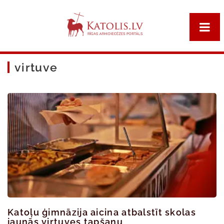
virtuve
Katoļu ģimnāzija aicina atbalstīt skolas
jaunās virtuves tapšanu