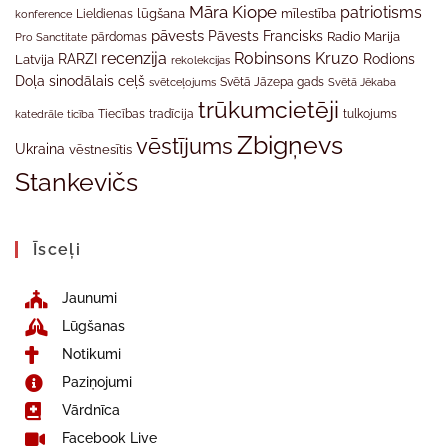
Māra Kiope
patriotisms
Lieldienas
lūgšana
mīlestība
konference
pāvests
Pāvests Francisks
Radio Marija
Pro Sanctitate
pārdomas
recenzija
Robinsons Kruzo
RARZI
Rodions
Latvija
rekolekcijas
Doļa
sinodālais ceļš
svētceļojums
Svētā Jāzepa gads
Svētā Jēkaba
trūkumcietēji
tradīcija
katedrāle
ticība
Tiecības
tulkojums
Zbigņevs
vēstījums
Ukraina
vēstnesītis
Stankevičs
Īsceļi
Jaunumi
Lūgšanas
Notikumi
Paziņojumi
Vārdnīca
Facebook Live