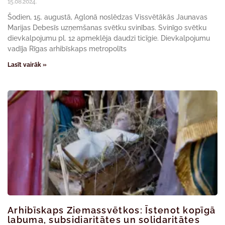
15.08.2024.
Šodien, 15. augustā, Aglonā noslēdzas Vissvētākās Jaunavas
Marijas Debesīs uzņemšanas svētku svinības. Svinīgo svētku
dievkalpojumu pl. 12 apmeklēja daudzi ticīgie. Dievkalpojumu
vadīja Rīgas arhibīskaps metropolīts
Lasīt vairāk »
Arhibīskaps Ziemassvētkos: Īstenot kopīgā
labuma, subsidiaritātes un solidaritātes