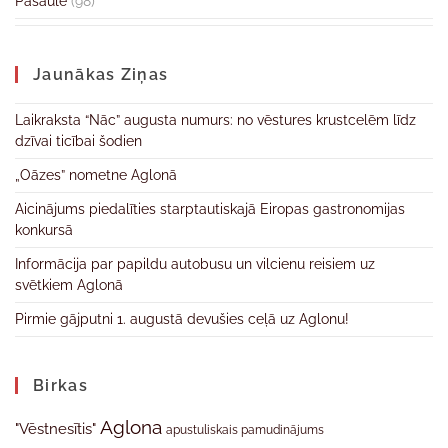
Pasaulē
(98)
Jaunākas Ziņas
Laikraksta “Nāc” augusta numurs: no vēstures krustcelēm līdz
dzīvai ticībai šodien
„Oāzes” nometne Aglonā
Aicinājums piedalīties starptautiskajā Eiropas gastronomijas
konkursā
Informācija par papildu autobusu un vilcienu reisiem uz
svētkiem Aglonā
Pirmie gājputni 1. augustā devušies ceļā uz Aglonu!
Birkas
Aglona
"Vēstnesītis"
apustuliskais pamudinājums