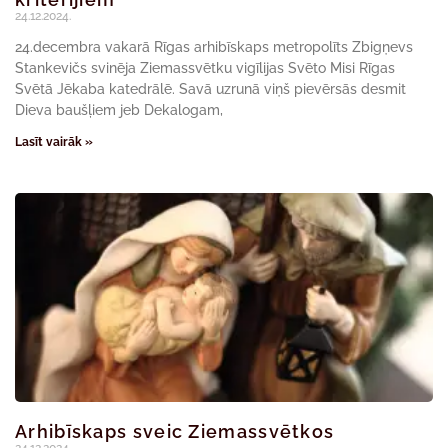
24.12.2024.
24.decembra vakarā Rīgas arhibīskaps metropolīts Zbigņevs
Stankevičs svinēja Ziemassvētku vigīlijas Svēto Misi Rīgas
Svētā Jēkaba katedrālē. Savā uzrunā viņš pievērsās desmit
Dieva baušļiem jeb Dekalogam,
Lasīt vairāk »
Arhibīskaps sveic Ziemassvētkos