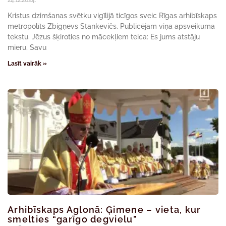
24.12.2024.
Kristus dzimšanas svētku vigīlijā ticīgos sveic Rīgas arhibīskaps
metropolīts Zbigņevs Stankevičs. Publicējam viņa apsveikuma
tekstu. Jēzus šķiroties no mācekļiem teica: Es jums atstāju
mieru, Savu
Lasīt vairāk »
Arhibīskaps Aglonā: Ģimene – vieta, kur
smelties “garīgo degvielu”