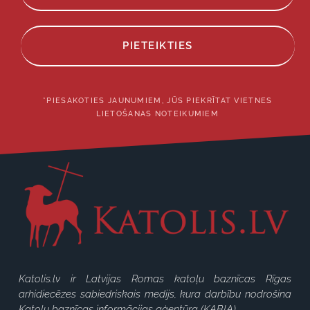
PIETEIKTIES
*PIESAKOTIES JAUNUMIEM, JŪS PIEKRĪTAT VIETNES
LIETOŠANAS NOTEIKUMIEM
Katolis.lv ir Latvijas Romas katoļu baznīcas Rīgas
arhidiecēzes sabiedriskais medijs, kura darbību nodrošina
Katoļu baznīcas informācijas aģentūra (KABIA).