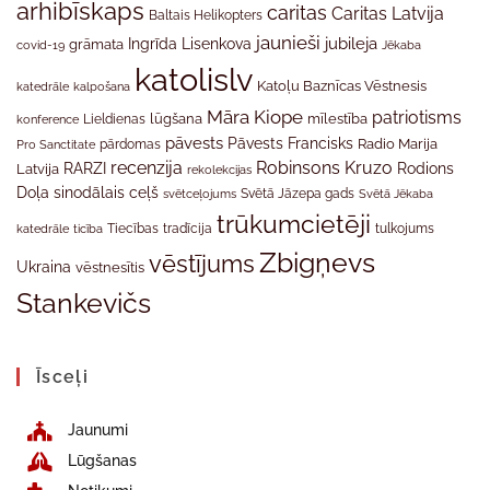
arhibīskaps
caritas
Caritas Latvija
Baltais Helikopters
jaunieši
jubileja
Ingrīda Lisenkova
grāmata
Jēkaba
covid-19
katolislv
Katoļu Baznīcas Vēstnesis
katedrāle
kalpošana
Māra Kiope
patriotisms
Lieldienas
lūgšana
mīlestība
konference
pāvests
Pāvests Francisks
Radio Marija
Pro Sanctitate
pārdomas
recenzija
Robinsons Kruzo
RARZI
Rodions
Latvija
rekolekcijas
Doļa
sinodālais ceļš
svētceļojums
Svētā Jāzepa gads
Svētā Jēkaba
trūkumcietēji
tradīcija
katedrāle
ticība
Tiecības
tulkojums
Zbigņevs
vēstījums
Ukraina
vēstnesītis
Stankevičs
Īsceļi
Jaunumi
Lūgšanas