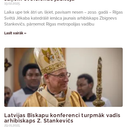
19.02.2025.
Laika upe tek ātri un, šķiet, pavisam nesen – 2010. gadā – Rīgas
Svētā Jēkaba katedrālē ienāca jaunais arhibīskaps Zbigņevs
Stankevičs, pārņemot Rīgas metropolijas vadību
Lasīt vairāk »
Latvijas Bīskapu konferenci turpmāk vadīs
arhibīskaps Z. Stankevičs
29.01.2025.