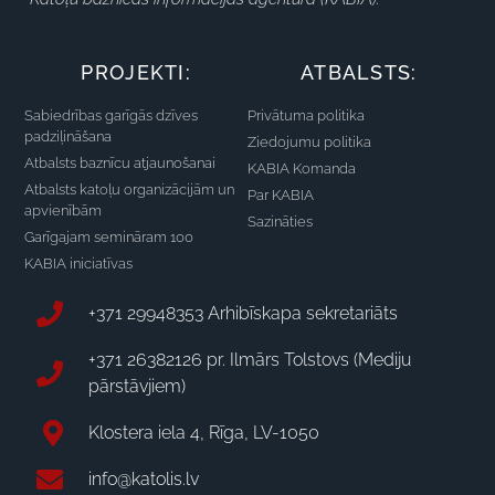
PROJEKTI:
ATBALSTS:
Sabiedrības garīgās dzīves
Privātuma politika
padziļināšana
Ziedojumu politika
Atbalsts baznīcu atjaunošanai
KABIA Komanda
Atbalsts katoļu organizācijām un
Par KABIA
apvienībām
Sazināties
Garīgajam semināram 100
KABIA iniciatīvas
+371 29948353 Arhibīskapa sekretariāts
+371 26382126 pr. Ilmārs Tolstovs (Mediju
pārstāvjiem)
Klostera iela 4, Rīga, LV-1050
info@katolis.lv