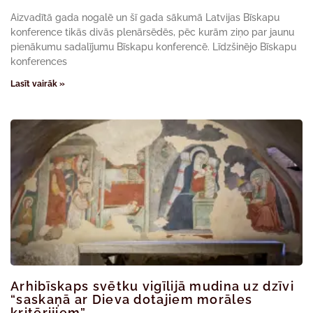
Aizvadītā gada nogalē un šī gada sākumā Latvijas Bīskapu
konference tikās divās plenārsēdēs, pēc kurām ziņo par jaunu
pienākumu sadalījumu Bīskapu konferencē. Līdzšinējo Bīskapu
konferences
Lasīt vairāk »
Arhibīskaps svētku vigīlijā mudina uz dzīvi
“saskaņā ar Dieva dotajiem morāles
kritērijiem”