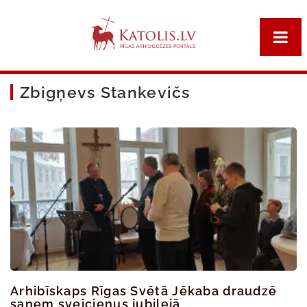
Zbigņevs Stankevičs
Arhibīskaps Rīgas Svētā Jēkaba draudzē
saņem sveicienus jubilejā