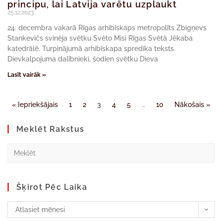
principu, lai Latvija varētu uzplaukt
25.12.2023.
24. decembra vakarā Rīgas arhibīskaps metropolīts Zbigņevs
Stankevičs svinēja svētku Svēto Misi Rīgas Svētā Jēkaba
katedrālē. Turpinājumā arhibīskapa sprediķa teksts.
Dievkalpojuma dalībnieki, šodien svētku Dieva
Lasīt vairāk »
« Iepriekšājais
1
2
3
4
5
…
10
Nākošais »
Meklēt Rakstus
Šķirot Pēc Laika
Atlasiet mēnesi