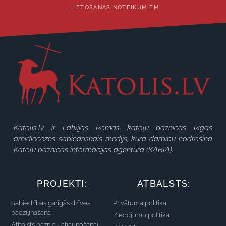
LIETOŠANAS NOTEIKUMIEM
Katolis.lv ir Latvijas Romas katoļu baznīcas Rīgas
arhidiecēzes sabiedriskais medijs, kura darbību nodrošina
Katoļu baznīcas informācijas aģentūra (KABIA).
PROJEKTI:
ATBALSTS:
Sabiedrības garīgās dzīves
Privātuma politika
padziļināšana
Ziedojumu politika
Atbalsts baznīcu atjaunošanai