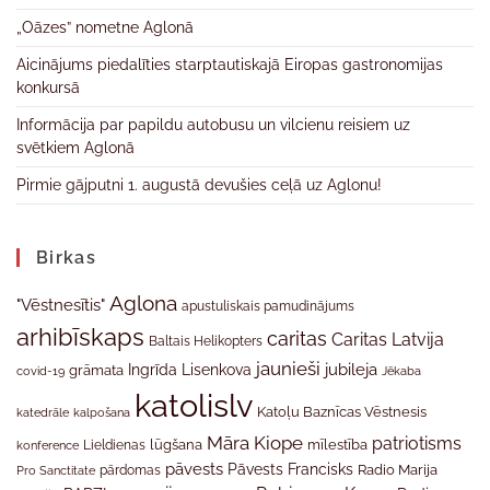
„Oāzes” nometne Aglonā
Aicinājums piedalīties starptautiskajā Eiropas gastronomijas
konkursā
Informācija par papildu autobusu un vilcienu reisiem uz
svētkiem Aglonā
Pirmie gājputni 1. augustā devušies ceļā uz Aglonu!
Birkas
Aglona
"Vēstnesītis"
apustuliskais pamudinājums
arhibīskaps
caritas
Caritas Latvija
Baltais Helikopters
jaunieši
jubileja
Ingrīda Lisenkova
grāmata
Jēkaba
covid-19
katolislv
Katoļu Baznīcas Vēstnesis
katedrāle
kalpošana
Māra Kiope
patriotisms
Lieldienas
lūgšana
mīlestība
konference
pāvests
Pāvests Francisks
Radio Marija
Pro Sanctitate
pārdomas