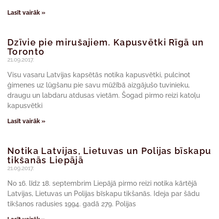
Lasīt vairāk »
Dzīvie pie mirušajiem. Kapusvētki Rīgā un
Toronto
21.09.2017.
Visu vasaru Latvijas kapsētās notika kapusvētki, pulcinot
ģimenes uz lūgšanu pie savu mūžībā aizgājušo tuvinieku,
draugu un labdaru atdusas vietām. Šogad pirmo reizi katoļu
kapusvētki
Lasīt vairāk »
Notika Latvijas, Lietuvas un Polijas bīskapu
tikšanās Liepājā
21.09.2017.
No 16. līdz 18. septembrim Liepājā pirmo reizi notika kārtējā
Latvijas, Lietuvas un Polijas bīskapu tikšanās. Ideja par šādu
tikšanos radusies 1994. gadā 279. Polijas