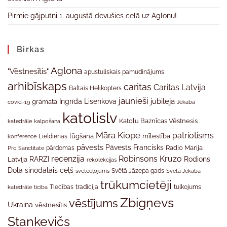
Pirmie gājputni 1. augustā devušies ceļā uz Aglonu!
Birkas
Aglona
"Vēstnesītis"
apustuliskais pamudinājums
arhibīskaps
caritas
Caritas Latvija
Baltais Helikopters
jaunieši
jubileja
Ingrīda Lisenkova
grāmata
Jēkaba
covid-19
katolislv
Katoļu Baznīcas Vēstnesis
katedrāle
kalpošana
Māra Kiope
patriotisms
Lieldienas
lūgšana
mīlestība
konference
pāvests
Pāvests Francisks
Radio Marija
Pro Sanctitate
pārdomas
recenzija
Robinsons Kruzo
RARZI
Rodions
Latvija
rekolekcijas
Doļa
sinodālais ceļš
svētceļojums
Svētā Jāzepa gads
Svētā Jēkaba
trūkumcietēji
tradīcija
katedrāle
ticība
Tiecības
tulkojums
Zbigņevs
vēstījums
Ukraina
vēstnesītis
Stankevičs