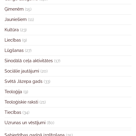
Ģimenēm
(15)
Jauniešiem
(11)
Kultūra
(23)
Liecības
(9)
Lūgšanas
(27)
Sinodālā ceļa aktivitātes
(17)
Sociālie jautājumi
(20)
Svētā Jāzepa gads
(33)
Teoloģija
(9)
Teoloģiskie raksti
(21)
Tiecības
(34)
Uzrunas un vēstījumi
(80)
Sabiedrības garīgā izglītošana
(25)