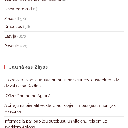
Uncategorized
(1)
Ziņas
(6 581)
Draudzēs
(56)
Latvijā
(815)
Pasaulē
(98)
Jaunākas Ziņas
Laikraksta “Nāc” augusta numurs: no vēstures krustcelēm līdz
dzīvai ticībai šodien
„Oāzes” nometne Aglonā
Aicinājums piedalīties starptautiskajā Eiropas gastronomijas
konkursā
Informācija par papildu autobusu un vilcienu reisiem uz
svētkiem Aglonā