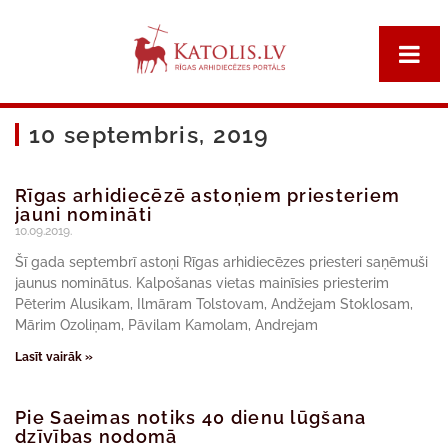
10 septembris, 2019
Rīgas arhidiecēzē astoņiem priesteriem
jauni nomināti
10.09.2019.
Šī gada septembrī astoņi Rīgas arhidiecēzes priesteri saņēmuši
jaunus nominātus. Kalpošanas vietas mainīsies priesterim
Pēterim Alusikam, Ilmāram Tolstovam, Andžejam Stoklosam,
Mārim Ozoliņam, Pāvilam Kamolam, Andrejam
Lasīt vairāk »
Pie Saeimas notiks 40 dienu lūgšana
dzīvības nodomā