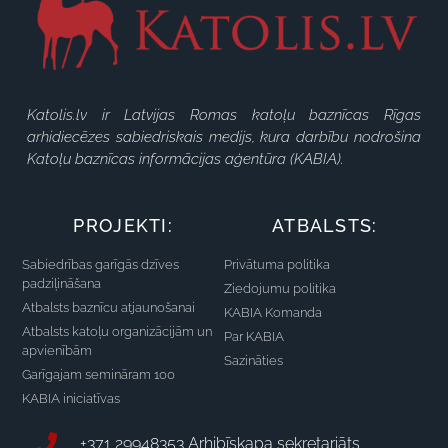
Katolis.lv ir Latvijas Romas katoļu baznīcas Rīgas
arhidiecēzes sabiedriskais medijs, kura darbību nodrošina
Katoļu baznīcas informācijas aģentūra (KABIA).
PROJEKTI:
ATBALSTS:
Sabiedrības garīgās dzīves
Privātuma politika
padziļināšana
Ziedojumu politika
Atbalsts baznīcu atjaunošanai
KABIA Komanda
Atbalsts katoļu organizācijām un
Par KABIA
apvienībām
Sazināties
Garīgajam semināram 100
KABIA iniciatīvas
+371 29948353 Arhibīskapa sekretariāts