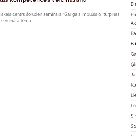
Bī
diskais centrs šoruden seminārā “Garīgais impulss 9” turpinās
Ra
d semināra tēma
Ak
Ba
Br
Ga
Ģ
Ja
Ku
Li
Lū
Si
So