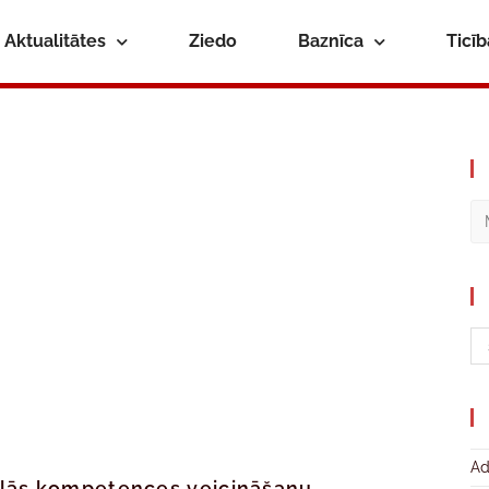
Aktualitātes
Ziedo
Baznīca
Ticī
Ad
ālās kompetences veicināšanu