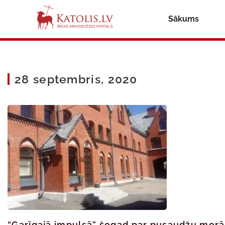
Sākums
28 septembris, 2020
“Garīgajā impulsā” šogad par pusaudžu mor