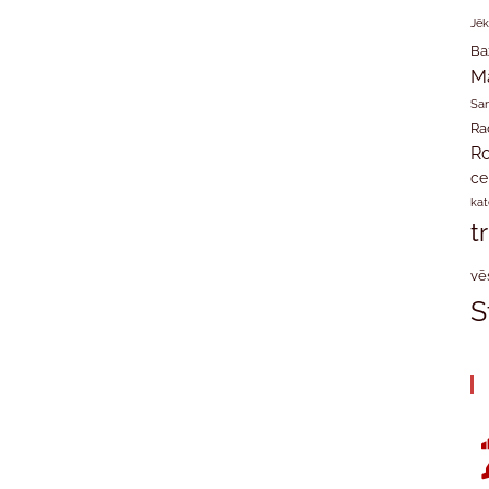
Jēk
Ba
M
San
Ra
Ro
ce
kat
t
vē
S