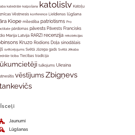
katolislv
Katoļu
aba katedrāle
kalpošana
znīcas Vēstnesis
Lieldienas
lūgšana
konference
āra Kiope
patriotisms
mīlestība
Pro
pāvests
Pāvests Francisks
ctitate
pārdomas
recenzija
RARZI
dio Marija Latvija
rekolekcijas
binsons Kruzo
Rodions Doļa
sinodālais
ļš
svētceļojums
Svētā Jāzepa gads
Svētā Jēkaba
tradīcija
edrāle
ticība
Tiecības
rūkumcietēji
Ukraina
tulkojums
Zbigņevs
vēstījums
stnesītis
tankevičs
Īsceļi
Jaunumi
Lūgšanas