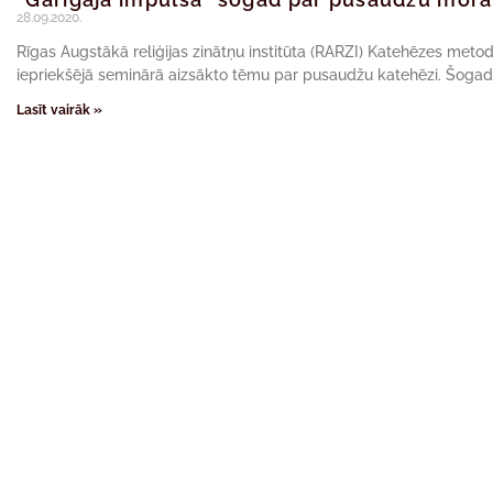
28.09.2020.
Rīgas Augstākā reliģijas zinātņu institūta (RARZI) Katehēzes meto
iepriekšējā seminārā aizsākto tēmu par pusaudžu katehēzi. Šoga
Lasīt vairāk »