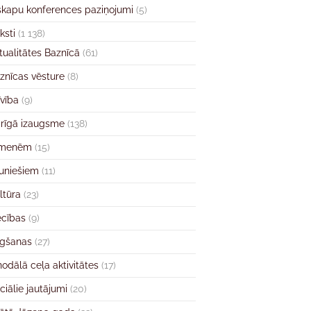
skapu konferences paziņojumi
(5)
ksti
(1 138)
tualitātes Baznīcā
(61)
znīcas vēsture
(8)
īvība
(9)
rīgā izaugsme
(138)
imenēm
(15)
uniešiem
(11)
ltūra
(23)
ecības
(9)
gšanas
(27)
nodālā ceļa aktivitātes
(17)
ciālie jautājumi
(20)