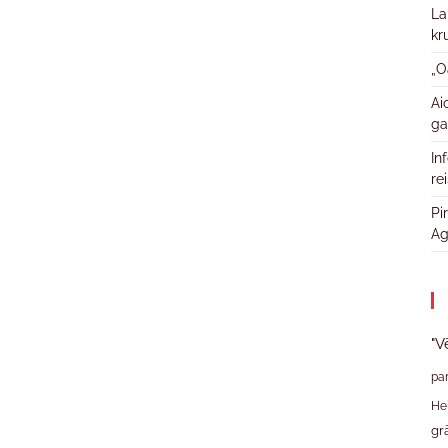
La
kr
„O
Ai
ga
In
re
Pi
Ag
"V
pa
He
gr