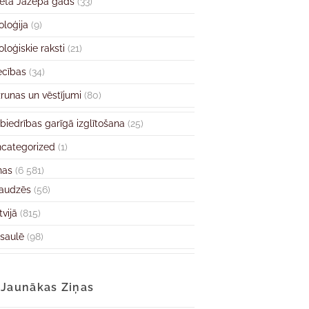
ētā Jāzepa gads
(33)
oloģija
(9)
oloģiskie raksti
(21)
ecības
(34)
runas un vēstījumi
(80)
biedrības garīgā izglītošana
(25)
categorized
(1)
ņas
(6 581)
audzēs
(56)
tvijā
(815)
saulē
(98)
Jaunākas Ziņas