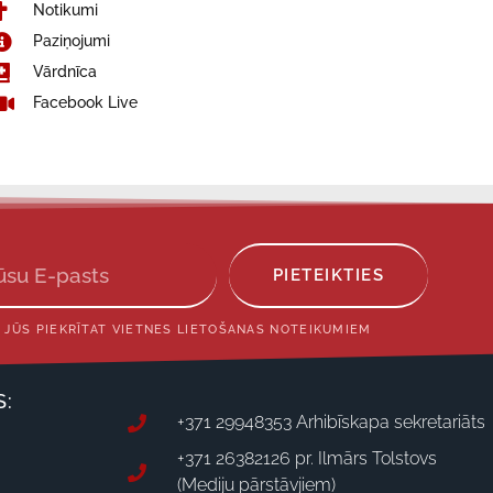
Notikumi
Paziņojumi
Vārdnīca
Facebook Live
PIETEIKTIES
 JŪS PIEKRĪTAT VIETNES LIETOŠANAS NOTEIKUMIEM
S:
+371 29948353 Arhibīskapa sekretariāts
+371 26382126 pr. Ilmārs Tolstovs
(Mediju pārstāvjiem)