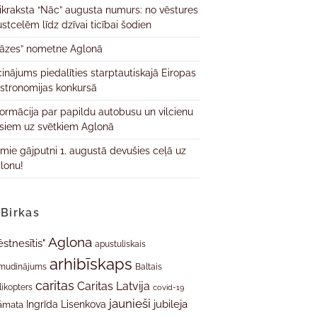
ikraksta “Nāc” augusta numurs: no vēstures
ustcelēm līdz dzīvai ticībai šodien
āzes” nometne Aglonā
cinājums piedalīties starptautiskajā Eiropas
stronomijas konkursā
formācija par papildu autobusu un vilcienu
isiem uz svētkiem Aglonā
rmie gājputni 1. augustā devušies ceļā uz
lonu!
Birkas
Aglona
ēstnesītis"
apustuliskais
arhibīskaps
mudinājums
Baltais
caritas
Caritas Latvija
likopters
covid-19
jaunieši
jubileja
Ingrīda Lisenkova
āmata