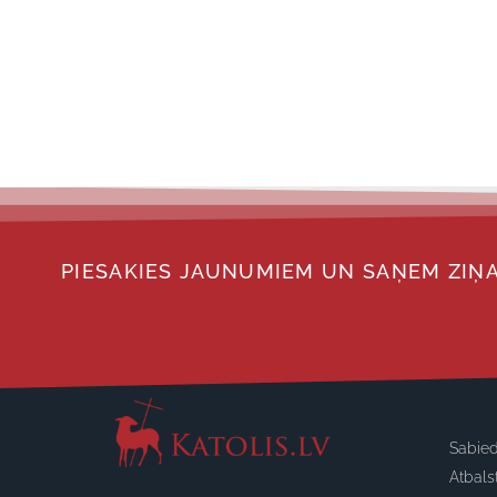
PIESAKIES JAUNUMIEM UN SAŅEM ZIŅA
Sabied
Atbals