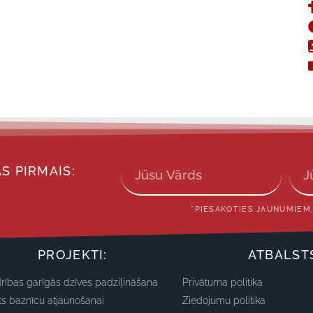
S PIRMAIS:
*PIESAKOTIES JAUNUMIEM,
PROJEKTI:
ATBALST
rības garīgās dzīves padziļināšana
Privātuma politika
ts baznīcu atjaunošanai
Ziedojumu politika