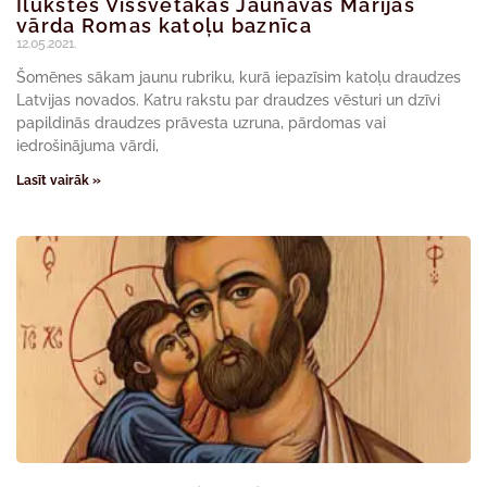
Ilūkstes Vissvētākās Jaunavas Marijas
vārda Romas katoļu baznīca
12.05.2021.
Šomēnes sākam jaunu rubriku, kurā iepazīsim katoļu draudzes
Latvijas novados. Katru rakstu par draudzes vēsturi un dzīvi
papildinās draudzes prāvesta uzruna, pārdomas vai
iedrošinājuma vārdi,
Lasīt vairāk »