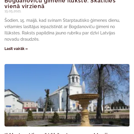
Bogdanoviču ģimene Ilūkstē: Skatīties
vienā virzienā
15.05.2021.
Šodien, 15. maijā, kad svinam Starptautisko ģimenes dienu,
vēlamies lasītājus iepazīstināt ar Bogdanoviču ģimeni no
Ilūkstes. Raksts papildina jauno rubriku par dzīvi Latvijas
novadu draudzēs.
Lasīt vairāk »