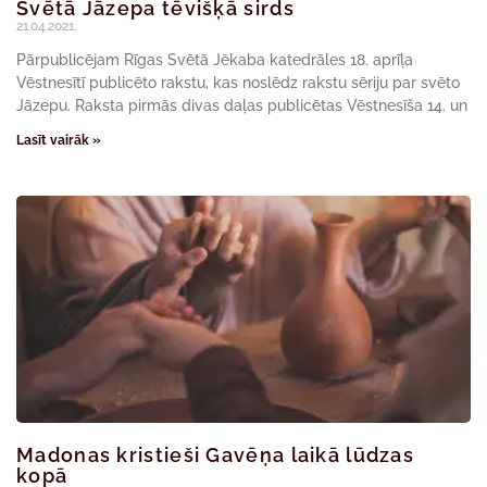
Svētā Jāzepa tēvišķā sirds
21.04.2021.
Pārpublicējam Rīgas Svētā Jēkaba katedrāles 18. aprīļa
Vēstnesītī publicēto rakstu, kas noslēdz rakstu sēriju par svēto
Jāzepu. Raksta pirmās divas daļas publicētas Vēstnesīša 14. un
Lasīt vairāk »
Madonas kristieši Gavēņa laikā lūdzas
kopā