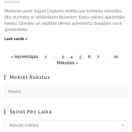
11.03.2021.
Madonas pusē šogad Lūgšanu nedēļa par kristiešu vienotību
tika atzīmēta ar attālinātām tikšanām. Katru vakaru apkārtējās
katoļu, luterāņu un septītās dienas adventistu draudzes sava
garīdznieka
Lasīt vairāk »
« Iepriekšājais
1
…
3
4
5
6
7
…
10
Nākošais »
Meklēt Rakstus
Šķirot Pēc Laika
Atlasiet mēnesi