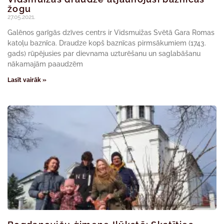
žogu
27.05.2021.
Galēnos garīgās dzīves centrs ir Vidsmuižas Svētā Gara Romas
katoļu baznīca. Draudze kopš baznīcas pirmsākumiem (1743.
gads) rūpējusies par dievnama uzturēšanu un saglabāšanu
nākamajām paaudzēm
Lasīt vairāk »