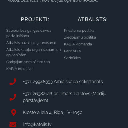
Katoļu baznīcas informācijas aģentūra (KABIA).
PROJEKTI:
ATBALSTS:
Sabiedrības garīgās dzīves
Privātuma politika
padziļināšana
Ziedojumu politika
Atbalsts baznīcu atjaunošanai
KABIA Komanda
Atbalsts katoļu organizācijām un
Par KABIA
apvienībām
Sazināties
Garīgajam semināram 100
KABIA iniciatīvas
+371 29948353 Arhibīskapa sekretariāts
+371 26382126 pr. Ilmārs Tolstovs (Mediju
pārstāvjiem)
Klostera iela 4, Rīga, LV-1050
info@katolis.lv