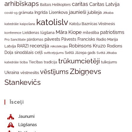
arhibīskaps
caritas
Caritas Latvija
Baltais Helikopters
jaunieši
jubileja
Ingrīda Lisenkova
grāmata
Jēkaba
covid-19
katolislv
Katoļu Baznīcas Vēstnesis
katedrāle
kalpošana
Māra Kiope
patriotisms
Lieldienas
lūgšana
mīlestība
konference
pāvests
Pāvests Francisks
Radio Marija
Pro Sanctitate
pārdomas
recenzija
Robinsons Kruzo
RARZI
Rodions
Latvija
rekolekcijas
Doļa
sinodālais ceļš
svētceļojums
Svētā Jāzepa gads
Svētā Jēkaba
trūkumcietēji
tradīcija
katedrāle
ticība
Tiecības
tulkojums
Zbigņevs
vēstījums
Ukraina
vēstnesītis
Stankevičs
Īsceļi
Jaunumi
Lūgšanas