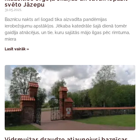
svēto Jāzepu
31.05.2021.
Baznīcu nakts arī šogad tika aizvadīta pandēmijas
ierobežojumu apstākļos. Jēkaba katedrāle šajā dienā tomēr
gaidīja atnācējus, un tie, kuru sajūtās mājo ilgas pēc rimtuma,
miera
Lasīt vairāk »
Vidsmuižas draudze atjaunojusi baznīcas