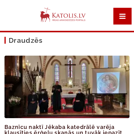
Draudzēs
Baznīcu naktī Jēkaba katedrālē varēja
klausīties ērģeļu skaņās un tuvāk iepazīt