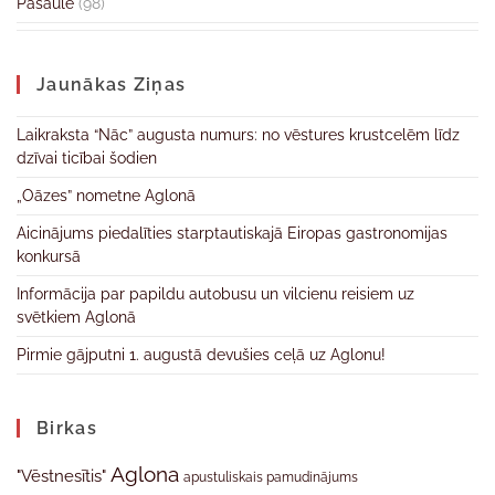
Pasaulē
(98)
Jaunākas Ziņas
Laikraksta “Nāc” augusta numurs: no vēstures krustcelēm līdz
dzīvai ticībai šodien
„Oāzes” nometne Aglonā
Aicinājums piedalīties starptautiskajā Eiropas gastronomijas
konkursā
Informācija par papildu autobusu un vilcienu reisiem uz
svētkiem Aglonā
Pirmie gājputni 1. augustā devušies ceļā uz Aglonu!
Birkas
Aglona
"Vēstnesītis"
apustuliskais pamudinājums