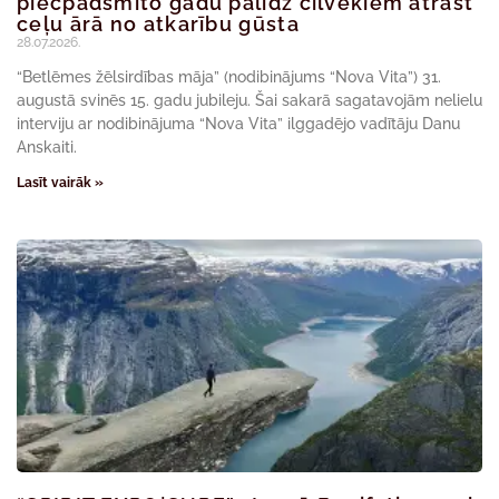
piecpadsmito gadu palīdz cilvēkiem atrast
ceļu ārā no atkarību gūsta
28.07.2026.
“Betlēmes žēlsirdības māja” (nodibinājums “Nova Vita”) 31.
augustā svinēs 15. gadu jubileju. Šai sakarā sagatavojām nelielu
interviju ar nodibinājuma “Nova Vita” ilggadējo vadītāju Danu
Anskaiti.
Lasīt vairāk »