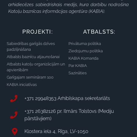
arhidiecēzes sabiedriskais medijs, kura darbību nodrošina
Katoļu baznīcas informācijas aģentūra (KABIA).
PROJEKTI:
ATBALSTS:
Sabiedrības garīgās dzīves
Privātuma politika
padziļināšana
Ziedojumu politika
Atbalsts baznīcu atjaunošanai
KABIA Komanda
Atbalsts katoļu organizācijām un
Par KABIA
apvienībām
Sazināties
Garīgajam semināram 100
KABIA iniciatīvas
+371 29948353 Arhibīskapa sekretariāts
+371 26382126 pr. Ilmārs Tolstovs (Mediju
pārstāvjiem)
Klostera iela 4, Rīga, LV-1050