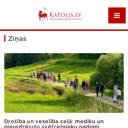
Ziņas
Drošība un veselība ceļā: mediķu un
pieredzējušu svētceļnieku padomi