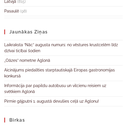
Latvijā
(815)
Pasaulē
(98)
Jaunākas Ziņas
Laikraksta “Nāc” augusta numurs: no vēstures krustcelēm līdz
dzīvai ticībai šodien
„Oāzes” nometne Aglonā
Aicinājums piedalīties starptautiskajā Eiropas gastronomijas
konkursā
Informācija par papildu autobusu un vilcienu reisiem uz
svētkiem Aglonā
Pirmie gājputni 1. augustā devušies ceļā uz Aglonu!
Birkas