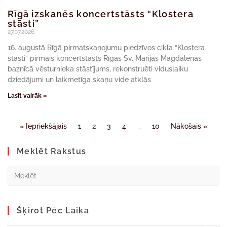
Rīgā izskanēs koncertstāsts “Klostera
stāsti”
27.07.2026.
16. augustā Rīgā pirmatskaņojumu piedzīvos cikla “Klostera
stāsti” pirmais koncertstāsts Rīgas Sv. Marijas Magdalēnas
baznīcā vēsturnieka stāstījums, rekonstruēti viduslaiku
dziedājumi un laikmetīga skaņu vide atklās
Lasīt vairāk »
« Iepriekšājais
1
2
3
4
…
10
Nākošais »
Meklēt Rakstus
Šķirot Pēc Laika