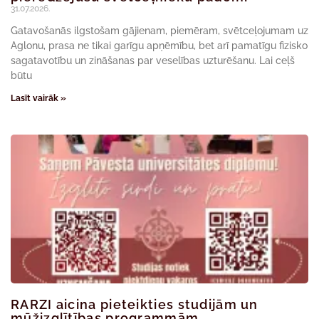
31.07.2026.
Gatavošanās ilgstošam gājienam, piemēram, svētceļojumam uz
Aglonu, prasa ne tikai garīgu apņēmību, bet arī pamatīgu fizisko
sagatavotību un zināšanas par veselības uzturēšanu. Lai ceļš
būtu
Lasīt vairāk »
RARZI aicina pieteikties studijām un
mūžizglītības programmām