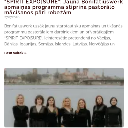
“SPIRIT EXPO|SURE”: Jaunā Bonifatiuswerk
apmaiņas programma stiprina pastorālo
mācīšanos pāri robežām
27.07.2026.
Bonifatiuswerk uzsāk jaunu starptautisku apmaiņas un tikšanās
programmu pastorālajiem darbiniekiem un brīvprātīgajiem
“SPIRIT EXPO|SURE”. Ieinteresētie pretendenti no Vācijas,
Dānijas, Igaunijas, Somijas, Islandes, Latvijas, Norvēģijas un
Lasīt vairāk »