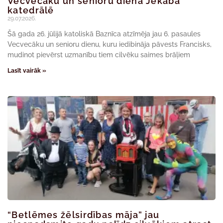
Vecvecāku un senioru diena Jēkaba
katedrālē
29.07.2026.
Šā gada 26. jūlijā katoliskā Baznīca atzīmēja jau 6. pasaules
Vecvecāku un senioru dienu, kuru iedibināja pāvests Francisks,
mudinot pievērst uzmanību tiem cilvēku saimes brāļiem
Lasīt vairāk »
“Betlēmes žēlsirdības māja” jau