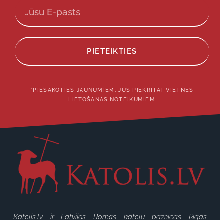
PIETEIKTIES
*PIESAKOTIES JAUNUMIEM, JŪS PIEKRĪTAT VIETNES
LIETOŠANAS NOTEIKUMIEM
Katolis.lv ir Latvijas Romas katoļu baznīcas Rīgas