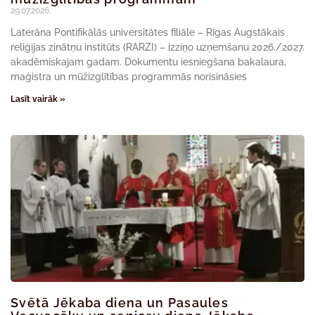
29.07.2026.
Laterāna Pontifikālās universitātes filiāle – Rīgas Augstākais
reliģijas zinātņu institūts (RARZI) – izziņo uzņemšanu 2026./2027.
akadēmiskajam gadam. Dokumentu iesniegšana bakalaura,
maģistra un mūžizglītības programmās norisināsies
Lasīt vairāk »
Svētā Jēkaba diena un Pasaules