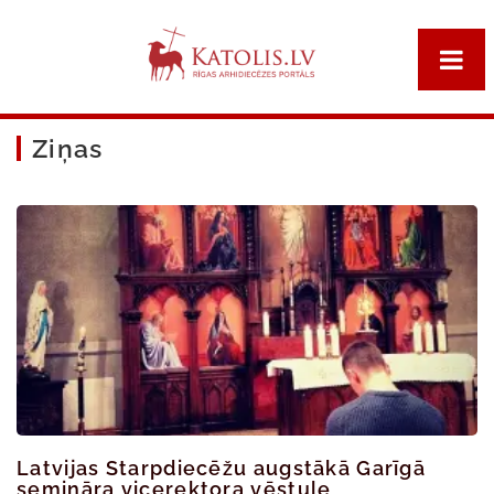
Ziņas
Latvijas Starpdiecēžu augstākā Garīgā
semināra vicerektora vēstule