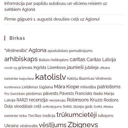
Informācija par papildu autobusu un vilcienu reisiem uz
svētkiem Aglonā
Pirmie gājputni 1. augustā devušies ceļā uz Aglonu!
Birkas
Aglona
"Vēstnesītis"
apustuliskais pamudinājums
arhibīskaps
caritas
Caritas Latvija
Baltais Helikopters
jaunieši
jubileja
Ingrīda Lisenkova
grāmata
Jēkaba
covid-19
katolislv
Katoļu Baznīcas Vēstnesis
katedrāle
kalpošana
Māra Kiope
patriotisms
Lieldienas
lūgšana
mīlestība
konference
pāvests
Pāvests Francisks
Radio Marija
Pro Sanctitate
pārdomas
recenzija
Robinsons Kruzo
RARZI
Rodions
Latvija
rekolekcijas
Doļa
sinodālais ceļš
svētceļojums
Svētā Jāzepa gads
Svētā Jēkaba
trūkumcietēji
tradīcija
katedrāle
ticība
Tiecības
tulkojums
Zbigņevs
vēstījums
Ukraina
vēstnesītis