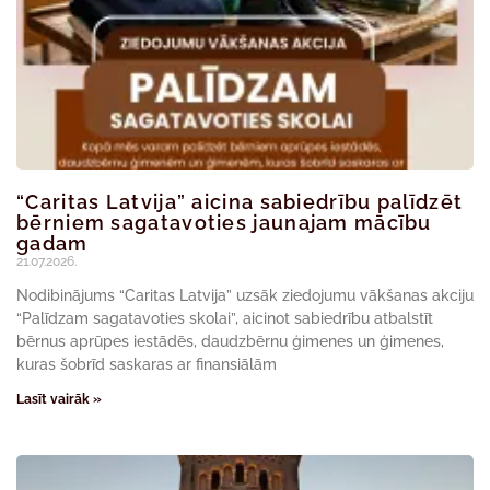
“Caritas Latvija” aicina sabiedrību palīdzēt
bērniem sagatavoties jaunajam mācību
gadam
21.07.2026.
Nodibinājums “Caritas Latvija” uzsāk ziedojumu vākšanas akciju
“Palīdzam sagatavoties skolai”, aicinot sabiedrību atbalstīt
bērnus aprūpes iestādēs, daudzbērnu ģimenes un ģimenes,
kuras šobrīd saskaras ar finansiālām
Lasīt vairāk »