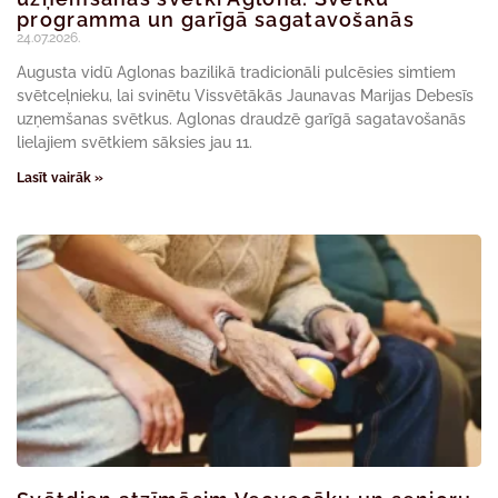
programma un garīgā sagatavošanās
24.07.2026.
Augusta vidū Aglonas bazilikā tradicionāli pulcēsies simtiem
svētceļnieku, lai svinētu Vissvētākās Jaunavas Marijas Debesīs
uzņemšanas svētkus. Aglonas draudzē garīgā sagatavošanās
lielajiem svētkiem sāksies jau 11.
Lasīt vairāk »