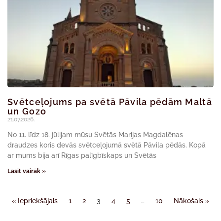
Svētceļojums pa svētā Pāvila pēdām Maltā
un Gozo
21.07.2026.
No 11. līdz 18. jūlijam mūsu Svētās Marijas Magdalēnas
draudzes koris devās svētceļojumā svētā Pāvila pēdās. Kopā
ar mums bija arī Rīgas palīgbīskaps un Svētās
Lasīt vairāk »
« Iepriekšājais
1
2
3
4
5
…
10
Nākošais »