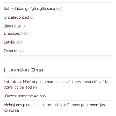
Sabiedrības garīgā izglītošana
(25)
Uncategorized
(1)
Ziņas
(6 581)
Draudzēs
(56)
Latvijā
(815)
Pasaulē
(98)
Jaunākas Ziņas
Laikraksta “Nāc” augusta numurs: no vēstures krustcelēm līdz
dzīvai ticībai šodien
„Oāzes” nometne Aglonā
Aicinājums piedalīties starptautiskajā Eiropas gastronomijas
konkursā