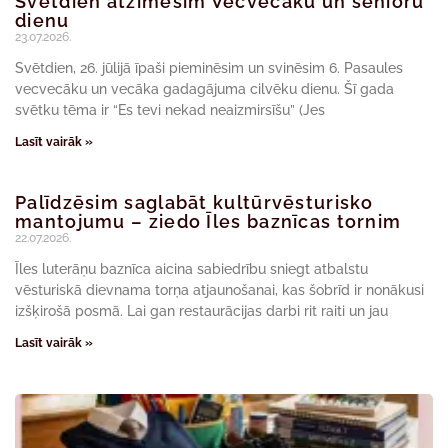
Svētdien atzīmēsim Vecvecāku un senioru
dienu
23.07.2026.
Svētdien, 26. jūlijā īpaši pieminēsim un svinēsim 6. Pasaules
vecvecāku un vecāka gadagājuma cilvēku dienu. Šī gada
svētku tēma ir “Es tevi nekad neaizmirsīšu” (Jes
Lasīt vairāk »
Palīdzēsim saglabāt kultūrvēsturisko
mantojumu – ziedo Īles baznīcas tornim
22.07.2026.
Īles luterāņu baznīca aicina sabiedrību sniegt atbalstu
vēsturiskā dievnama torņa atjaunošanai, kas šobrīd ir nonākusi
izšķirošā posmā. Lai gan restaurācijas darbi rit raiti un jau
Lasīt vairāk »