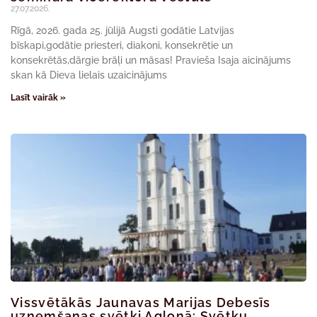
27.07.2026.
Rīgā, 2026. gada 25. jūlijā Augsti godātie Latvijas
bīskapi,godātie priesteri, diakoni, konsekrētie un
konsekrētās,dārgie brāļi un māsas! Pravieša Isaja aicinājums
skan kā Dieva lielais uzaicinājums
Lasīt vairāk »
Vissvētākās Jaunavas Marijas Debesīs
uzņemšanas svētki Aglonā: Svētku