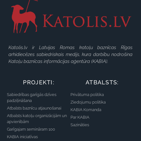
Katolis.lv ir Latvijas Romas katoļu baznīcas Rīgas
arhidiecēzes sabiedriskais medijs, kura darbību nodrošina
Katoļu baznīcas informācijas aģentūra (KABIA).
PROJEKTI:
ATBALSTS:
Sabiedrības garīgās dzīves
Privātuma politika
padziļināšana
Ziedojumu politika
Atbalsts baznīcu atjaunošanai
KABIA Komanda
Atbalsts katoļu organizācijām un
Par KABIA
apvienībām
Sazināties
Garīgajam semināram 100
KABIA iniciatīvas