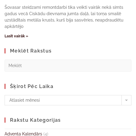
Šovasar steidzami remontdarbi tika veikti vairāk nekā simts
gadus vecā Ciskādu dievnama jumta daļā, lai torņa smailē
uzstādītais metāla krusts, kurš bija sasvēries, neapdraudētu
apkārtējo
Lasīt vairāk »
Meklēt Rakstus
Šķirot Pēc Laika
Atlasiet mēnesi
Rakstu Kategorijas
Adventa Kalendārs
(4)