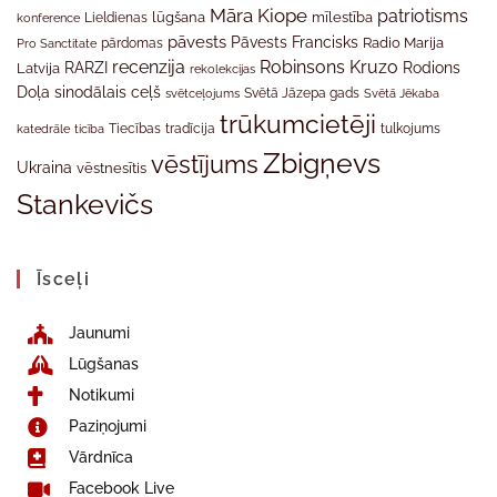
Māra Kiope
patriotisms
Lieldienas
lūgšana
mīlestība
konference
pāvests
Pāvests Francisks
Radio Marija
Pro Sanctitate
pārdomas
recenzija
Robinsons Kruzo
RARZI
Rodions
Latvija
rekolekcijas
Doļa
sinodālais ceļš
svētceļojums
Svētā Jāzepa gads
Svētā Jēkaba
trūkumcietēji
tradīcija
katedrāle
ticība
Tiecības
tulkojums
Zbigņevs
vēstījums
Ukraina
vēstnesītis
Stankevičs
Īsceļi
Jaunumi
Lūgšanas
Notikumi
Paziņojumi
Vārdnīca
Facebook Live