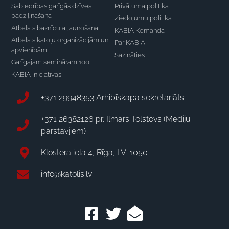
Sabiedrības garīgās dzīves
Privātuma politika
padziļināšana
Ziedojumu politika
Atbalsts baznīcu atjaunošanai
KABIA Komanda
Atbalsts katoļu organizācijām un
Par KABIA
apvienībām
Sazināties
Garīgajam semināram 100
KABIA iniciatīvas
+371 29948353 Arhibīskapa sekretariāts
+371 26382126 pr. Ilmārs Tolstovs (Mediju
pārstāvjiem)
Klostera iela 4, Rīga, LV-1050
info@katolis.lv