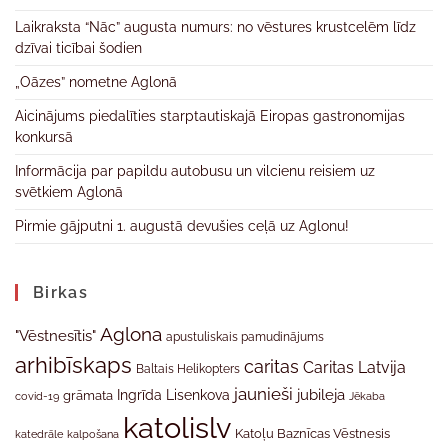
Laikraksta “Nāc” augusta numurs: no vēstures krustcelēm līdz
dzīvai ticībai šodien
„Oāzes” nometne Aglonā
Aicinājums piedalīties starptautiskajā Eiropas gastronomijas
konkursā
Informācija par papildu autobusu un vilcienu reisiem uz
svētkiem Aglonā
Pirmie gājputni 1. augustā devušies ceļā uz Aglonu!
Birkas
Aglona
"Vēstnesītis"
apustuliskais pamudinājums
arhibīskaps
caritas
Caritas Latvija
Baltais Helikopters
jaunieši
jubileja
Ingrīda Lisenkova
grāmata
Jēkaba
covid-19
katolislv
Katoļu Baznīcas Vēstnesis
katedrāle
kalpošana