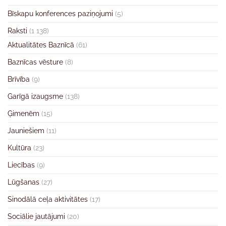
Bīskapu konferences paziņojumi
(5)
Raksti
(1 138)
Aktualitātes Baznīcā
(61)
Baznīcas vēsture
(8)
Brīvība
(9)
Garīgā izaugsme
(138)
Ģimenēm
(15)
Jauniešiem
(11)
Kultūra
(23)
Liecības
(9)
Lūgšanas
(27)
Sinodālā ceļa aktivitātes
(17)
Sociālie jautājumi
(20)