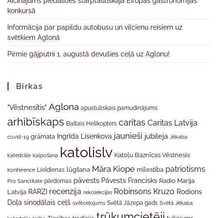
Aicinājums piedalīties starptautiskajā Eiropas gastronomijas
konkursā
Informācija par papildu autobusu un vilcienu reisiem uz
svētkiem Aglonā
Pirmie gājputni 1. augustā devušies ceļā uz Aglonu!
Birkas
Aglona
"Vēstnesītis"
apustuliskais pamudinājums
arhibīskaps
caritas
Caritas Latvija
Baltais Helikopters
jaunieši
jubileja
Ingrīda Lisenkova
grāmata
Jēkaba
covid-19
katolislv
Katoļu Baznīcas Vēstnesis
katedrāle
kalpošana
Māra Kiope
patriotisms
Lieldienas
lūgšana
mīlestība
konference
pāvests
Pāvests Francisks
Radio Marija
Pro Sanctitate
pārdomas
recenzija
Robinsons Kruzo
RARZI
Rodions
Latvija
rekolekcijas
Doļa
sinodālais ceļš
svētceļojums
Svētā Jāzepa gads
Svētā Jēkaba
trūkumcietēji