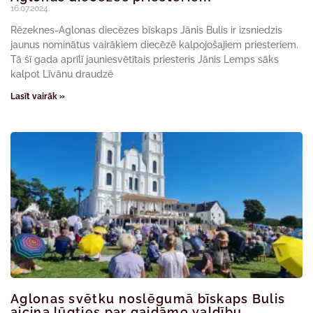
16.07.2024.
Rēzeknes-Aglonas diecēzes bīskaps Jānis Bulis ir izsniedzis
jaunus nominātus vairākiem diecēzē kalpojošajiem priesteriem.
Tā šī gada aprīlī jauniesvētītais priesteris Jānis Lemps sāks
kalpot Līvānu draudzē
Lasīt vairāk »
Aglonas svētku noslēgumā bīskaps Bulis
aicina lūgties par gaidāmo valdību