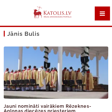
Jānis Bulis
Jauni nomināti vairākiem Rēzeknes-
Aglonas diecēzes priesteriem