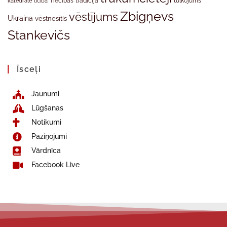
tradīcija
katedrāle
ticība
Tiecības
tulkojums
Zbigņevs
vēstījums
Ukraina
vēstnesītis
Stankevičs
Īsceļi
Jaunumi
Lūgšanas
Notikumi
Paziņojumi
Vārdnīca
Facebook Live