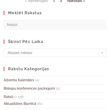
« Iepriekšājais
1
2
Nākošais »
Meklēt Rakstus
Šķirot Pēc Laika
Atlasiet mēnesi
Rakstu Kategorijas
Adventa Kalendārs
(4)
Bīskapu konferences paziņojumi
(5)
Raksti
(1 138)
Aktualitātes Baznīcā
(61)