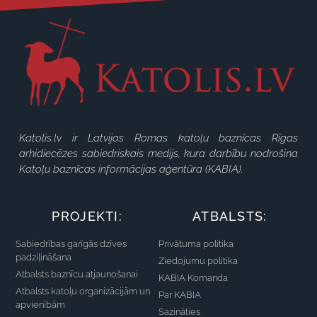
Katolis.lv ir Latvijas Romas katoļu baznīcas Rīgas
arhidiecēzes sabiedriskais medijs, kura darbību nodrošina
Katoļu baznīcas informācijas aģentūra (KABIA).
PROJEKTI:
ATBALSTS:
Sabiedrības garīgās dzīves
Privātuma politika
padziļināšana
Ziedojumu politika
Atbalsts baznīcu atjaunošanai
KABIA Komanda
Atbalsts katoļu organizācijām un
Par KABIA
apvienībām
Sazināties