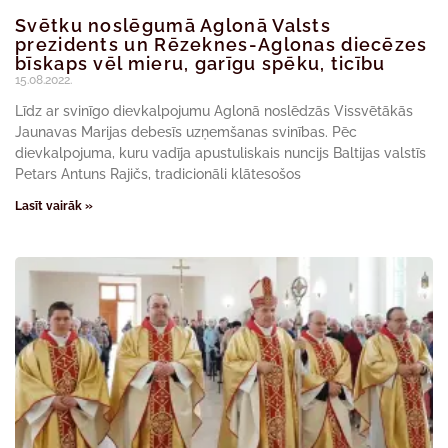
Svētku noslēgumā Aglonā Valsts
prezidents un Rēzeknes-Aglonas diecēzes
bīskaps vēl mieru, garīgu spēku, ticību
15.08.2022.
Līdz ar svinīgo dievkalpojumu Aglonā noslēdzās Vissvētākās
Jaunavas Marijas debesīs uzņemšanas svinības. Pēc
dievkalpojuma, kuru vadīja apustuliskais nuncijs Baltijas valstīs
Petars Antuns Rajičs, tradicionāli klātesošos
Lasīt vairāk »