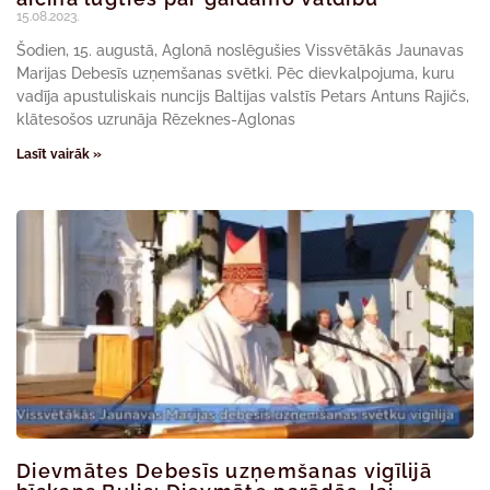
15.08.2023.
Šodien, 15. augustā, Aglonā noslēgušies Vissvētākās Jaunavas
Marijas Debesīs uzņemšanas svētki. Pēc dievkalpojuma, kuru
vadīja apustuliskais nuncijs Baltijas valstīs Petars Antuns Rajičs,
klātesošos uzrunāja Rēzeknes-Aglonas
Lasīt vairāk »
Dievmātes Debesīs uzņemšanas vigīlijā