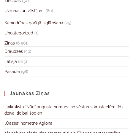
Tiecības
(34)
Uzrunas un vēstījumi
(80)
Sabiedrības garīgā izglītošana
(25)
Uncategorized
(1)
Ziņas
(6 581)
Draudzēs
(56)
Latvijā
(815)
Pasaulē
(98)
Jaunākas Ziņas
Laikraksta “Nāc” augusta numurs: no vēstures krustcelēm līdz
dzīvai ticībai šodien
„Oāzes” nometne Aglonā