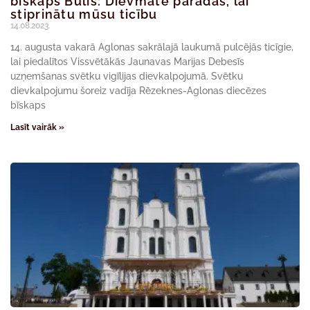
bīskaps Bulis: Dievmāte parādās, lai
stiprinātu mūsu ticību
14.08.2023.
14. augusta vakarā Aglonas sakrālajā laukumā pulcējās ticīgie,
lai piedalītos Vissvētākās Jaunavas Marijas Debesīs
uzņemšanas svētku vigīlijas dievkalpojumā. Svētku
dievkalpojumu šoreiz vadīja Rēzeknes-Aglonas diecēzes
bīskaps
Lasīt vairāk »