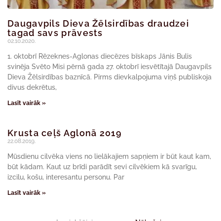
Daugavpils Dieva Žēlsirdības draudzei
tagad savs prāvests
02.10.2020.
1. oktobrī Rēzeknes-Aglonas diecēzes bīskaps Jānis Bulis
svinēja Svēto Misi pērnā gada 27. oktobrī iesvētītajā Daugavpils
Dieva Žēlsirdības baznīcā. Pirms dievkalpojuma viņš publiskoja
divus dekrētus,
Lasīt vairāk »
Krusta ceļš Aglonā 2019
22.08.2019.
Mūsdienu cilvēka viens no lielākajiem sapņiem ir būt kaut kam,
būt kādam. Kaut uz brīdi parādīt sevi cilvēkiem kā svarīgu,
izcilu, košu, interesantu personu. Par
Lasīt vairāk »