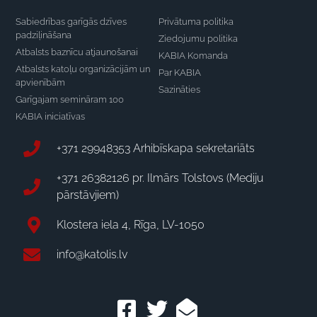
Sabiedrības garīgās dzīves
Privātuma politika
padziļināšana
Ziedojumu politika
Atbalsts baznīcu atjaunošanai
KABIA Komanda
Atbalsts katoļu organizācijām un
Par KABIA
apvienībām
Sazināties
Garīgajam semināram 100
KABIA iniciatīvas
+371 29948353 Arhibīskapa sekretariāts
+371 26382126 pr. Ilmārs Tolstovs (Mediju
pārstāvjiem)
Klostera iela 4, Rīga, LV-1050
info@katolis.lv