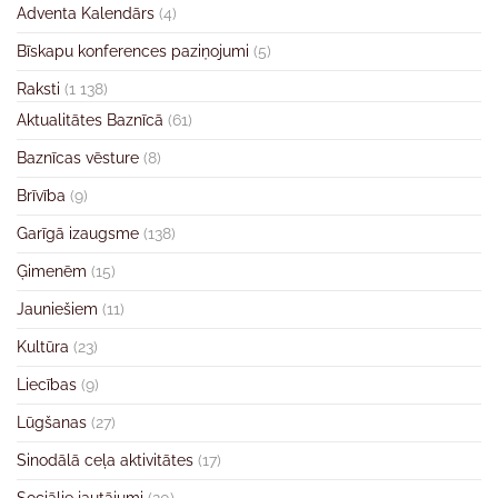
Adventa Kalendārs
(4)
Bīskapu konferences paziņojumi
(5)
Raksti
(1 138)
Aktualitātes Baznīcā
(61)
Baznīcas vēsture
(8)
Brīvība
(9)
Garīgā izaugsme
(138)
Ģimenēm
(15)
Jauniešiem
(11)
Kultūra
(23)
Liecības
(9)
Lūgšanas
(27)
Sinodālā ceļa aktivitātes
(17)