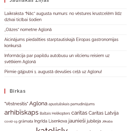
Jaunākas Ziņas
Laikraksta “Nāc” augusta numurs: no vēstures krustcelēm līdz
dzīvai ticībai šodien
„Oāzes” nometne Aglonā
Aicinājums piedalīties starptautiskajā Eiropas gastronomijas
konkursā
Informācija par papildu autobusu un vilcienu reisiem uz
svētkiem Aglonā
Pirmie gājputni 1. augustā devušies ceļā uz Aglonu!
Birkas
Aglona
"Vēstnesītis"
apustuliskais pamudinājums
arhibīskaps
caritas
Caritas Latvija
Baltais Helikopters
jaunieši
jubileja
Ingrīda Lisenkova
grāmata
Jēkaba
covid-19
katolislv