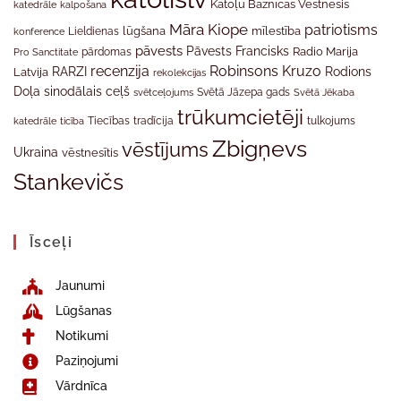
Katoļu Baznīcas Vēstnesis
katedrāle
kalpošana
Māra Kiope
patriotisms
Lieldienas
lūgšana
mīlestība
konference
pāvests
Pāvests Francisks
Radio Marija
Pro Sanctitate
pārdomas
recenzija
Robinsons Kruzo
RARZI
Rodions
Latvija
rekolekcijas
Doļa
sinodālais ceļš
svētceļojums
Svētā Jāzepa gads
Svētā Jēkaba
trūkumcietēji
tradīcija
katedrāle
ticība
Tiecības
tulkojums
Zbigņevs
vēstījums
Ukraina
vēstnesītis
Stankevičs
Īsceļi
Jaunumi
Lūgšanas
Notikumi
Paziņojumi
Vārdnīca