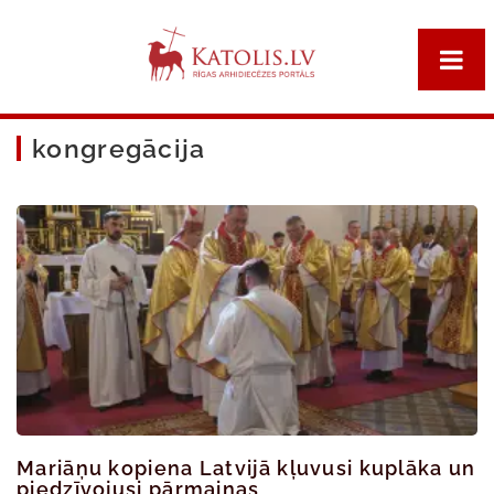
kongregācija
Mariāņu kopiena Latvijā kļuvusi kuplāka un
piedzīvojusi pārmaiņas