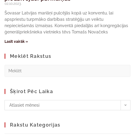
02.10.2023.
Šovasar Latvijas mariāņi pulcējās kopā uz konventu, lai
apspriestu turpmāko darbības stratēģiju un veiktu
nepieciešamās izmaiņas. Konventā piedalījās arī kongregācijas
ģenerālpriekšnieka vietnieks tēvs Tomašs Novačeks
Lasīt vairāk »
Meklēt Rakstus
Šķirot Pēc Laika
Atlasiet mēnesi
Rakstu Kategorijas