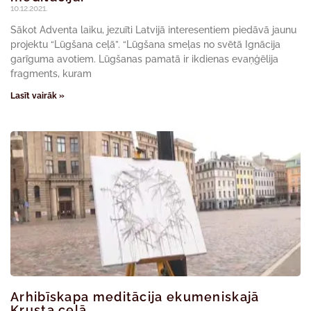
10.12.2021.
Sākot Adventa laiku, jezuīti Latvijā interesentiem piedāvā jaunu
projektu “Lūgšana ceļā”. “Lūgšana smeļas no svētā Ignācija
garīguma avotiem. Lūgšanas pamatā ir ikdienas evaņģēlija
fragments, kuram
Lasīt vairāk »
Arhibīskapa meditācija ekumeniskajā
Krusta ceļā