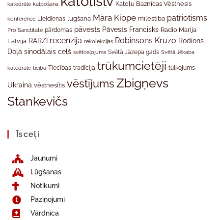
katolislv
Katoļu Baznīcas Vēstnesis
katedrāle
kalpošana
Māra Kiope
patriotisms
Lieldienas
lūgšana
mīlestība
konference
pāvests
Pāvests Francisks
Radio Marija
Pro Sanctitate
pārdomas
recenzija
Robinsons Kruzo
RARZI
Rodions
Latvija
rekolekcijas
Doļa
sinodālais ceļš
svētceļojums
Svētā Jāzepa gads
Svētā Jēkaba
trūkumcietēji
tradīcija
katedrāle
ticība
Tiecības
tulkojums
Zbigņevs
vēstījums
Ukraina
vēstnesītis
Stankevičs
Īsceļi
Jaunumi
Lūgšanas
Notikumi
Paziņojumi
Vārdnīca