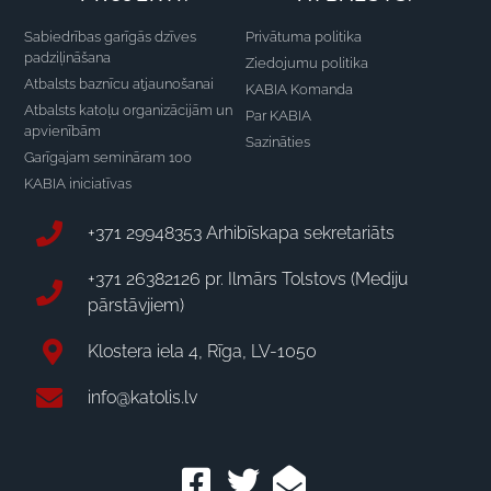
Sabiedrības garīgās dzīves
Privātuma politika
padziļināšana
Ziedojumu politika
Atbalsts baznīcu atjaunošanai
KABIA Komanda
Atbalsts katoļu organizācijām un
Par KABIA
apvienībām
Sazināties
Garīgajam semināram 100
KABIA iniciatīvas
+371 29948353 Arhibīskapa sekretariāts
+371 26382126 pr. Ilmārs Tolstovs (Mediju
pārstāvjiem)
Klostera iela 4, Rīga, LV-1050
info@katolis.lv