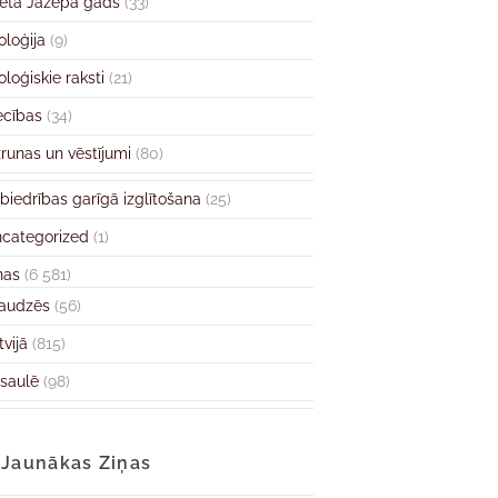
ētā Jāzepa gads
(33)
oloģija
(9)
oloģiskie raksti
(21)
ecības
(34)
runas un vēstījumi
(80)
biedrības garīgā izglītošana
(25)
categorized
(1)
ņas
(6 581)
audzēs
(56)
tvijā
(815)
saulē
(98)
Jaunākas Ziņas