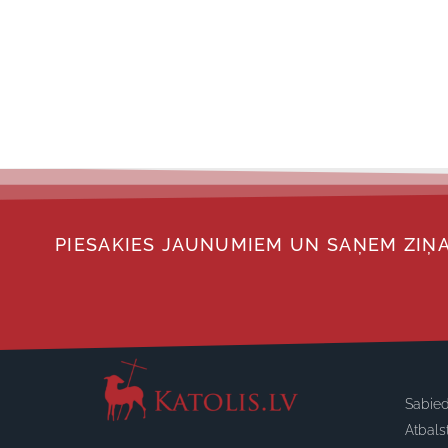
PIESAKIES JAUNUMIEM UN SAŅEM ZIŅA
Sabied
Atbals