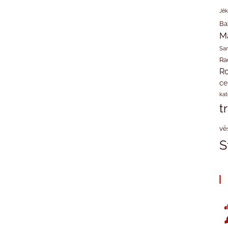
Jēk
Ba
M
San
Ra
Ro
ce
kat
t
vē
S