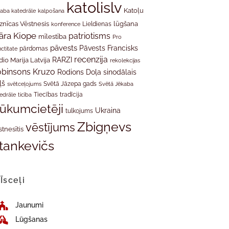
katolislv
Katoļu
aba katedrāle
kalpošana
znīcas Vēstnesis
Lieldienas
lūgšana
konference
āra Kiope
patriotisms
mīlestība
Pro
pāvests
Pāvests Francisks
ctitate
pārdomas
recenzija
RARZI
dio Marija Latvija
rekolekcijas
binsons Kruzo
Rodions Doļa
sinodālais
ļš
svētceļojums
Svētā Jāzepa gads
Svētā Jēkaba
tradīcija
edrāle
ticība
Tiecības
rūkumcietēji
Ukraina
tulkojums
Zbigņevs
vēstījums
stnesītis
tankevičs
Īsceļi
Jaunumi
Lūgšanas