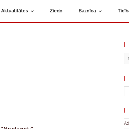
Aktualitātes
Ziedo
Baznīca
Ticī
Ad
n “Neplānoti”