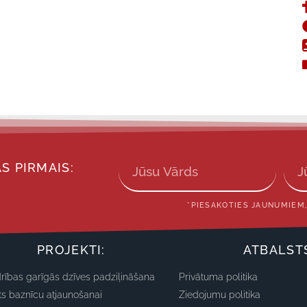
S PIRMAIS:
*PIESAKOTIES JAUNUMIEM,
PROJEKTI:
ATBALST
rības garīgās dzīves padziļināšana
Privātuma politika
ts baznīcu atjaunošanai
Ziedojumu politika