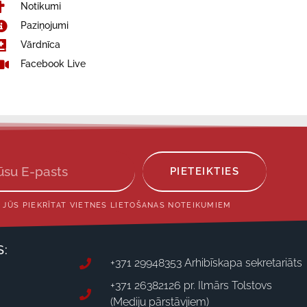
Notikumi
Paziņojumi
Vārdnīca
Facebook Live
PIETEIKTIES
 JŪS PIEKRĪTAT VIETNES LIETOŠANAS NOTEIKUMIEM
S:
+371 29948353 Arhibīskapa sekretariāts
+371 26382126 pr. Ilmārs Tolstovs
(Mediju pārstāvjiem)