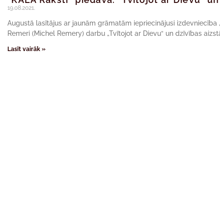
19.08.2021.
Augustā lasītājus ar jaunām grāmatām iepriecinājusi izdevniecība 
Remeri (Michel Remery) darbu „Tvītojot ar Dievu“ un dzīvības aizs
Lasīt vairāk »