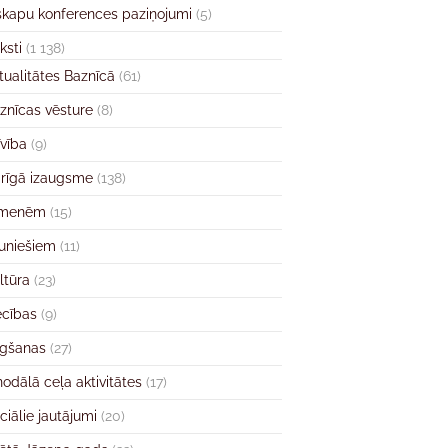
skapu konferences paziņojumi
(5)
ksti
(1 138)
tualitātes Baznīcā
(61)
znīcas vēsture
(8)
īvība
(9)
rīgā izaugsme
(138)
imenēm
(15)
uniešiem
(11)
ltūra
(23)
ecības
(9)
gšanas
(27)
nodālā ceļa aktivitātes
(17)
ciālie jautājumi
(20)