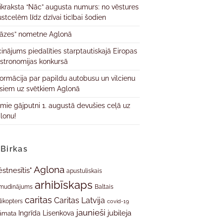
ikraksta “Nāc” augusta numurs: no vēstures
ustcelēm līdz dzīvai ticībai šodien
āzes” nometne Aglonā
cinājums piedalīties starptautiskajā Eiropas
stronomijas konkursā
formācija par papildu autobusu un vilcienu
isiem uz svētkiem Aglonā
rmie gājputni 1. augustā devušies ceļā uz
lonu!
Birkas
Aglona
ēstnesītis"
apustuliskais
arhibīskaps
mudinājums
Baltais
caritas
Caritas Latvija
likopters
covid-19
jaunieši
jubileja
Ingrīda Lisenkova
āmata