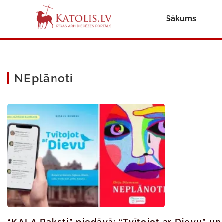
Sākums
NEplānoti
“KALA Raksti” piedāvā: “Tvītojot ar Dievu” u