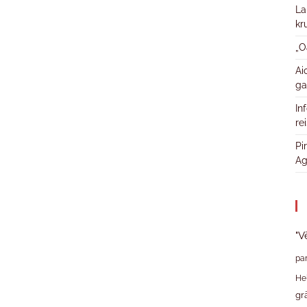
La
kr
„O
Ai
ga
In
re
Pi
Ag
"V
pa
He
gr