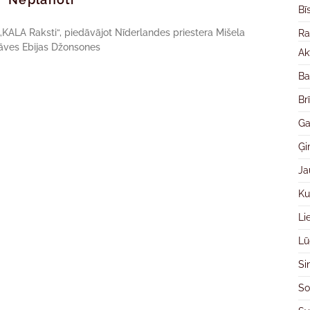
Bī
„KALA Raksti“, piedāvājot Nīderlandes priestera Mišela
Ra
tāves Ebijas Džonsones
Ak
Ba
Br
Ga
Ģ
Ja
Ku
Li
Lū
Si
So