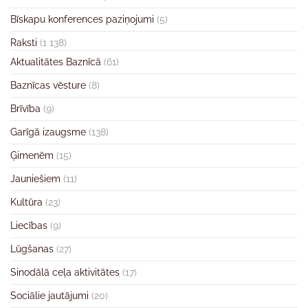
Bīskapu konferences paziņojumi
(5)
Raksti
(1 138)
Aktualitātes Baznīcā
(61)
Baznīcas vēsture
(8)
Brīvība
(9)
Garīgā izaugsme
(138)
Ģimenēm
(15)
Jauniešiem
(11)
Kultūra
(23)
Liecības
(9)
Lūgšanas
(27)
Sinodālā ceļa aktivitātes
(17)
Sociālie jautājumi
(20)