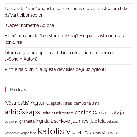
Laikraksta “Nāc” augusta numurs: no vēstures krustcelēm līdz
dzīvai ticībai šodien
„Oāzes” nometne Aglonā
Aicinājums piedalīties starptautiskajā Eiropas gastronomijas
konkursā
Informācija par papildu autobusu un vilcienu reisiem uz
svētkiem Aglonā
Pirmie gājputni 1. augustā devušies ceļā uz Aglonu!
Birkas
Aglona
"Vēstnesītis"
apustuliskais pamudinājums
arhibīskaps
caritas
Caritas Latvija
Baltais Helikopters
jaunieši
jubileja
Ingrīda Lisenkova
grāmata
Jēkaba
covid-19
katolislv
Katoļu Baznīcas Vēstnesis
katedrāle
kalpošana