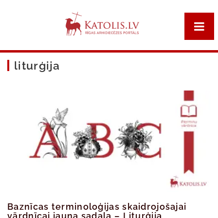
liturģija
Baznīcas terminoloģijas skaidrojošajai
vārdnīcai jauna sadaļa – Liturģija