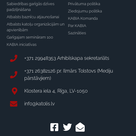
Sabiedrības garīgās dzīves
Privātuma politika
padziļināšana
Ziedojumu politika
Atbalsts baznīcu atjaunošanai
KABIA Komanda
Atbalsts katoļu organizācijām un
Par KABIA
apvienībām
Sazināties
Garīgajam semināram 100
KABIA iniciatīvas
+371 29948353 Arhibīskapa sekretariāts
+371 26382126 pr. Ilmārs Tolstovs (Mediju
pārstāvjiem)
Klostera iela 4, Rīga, LV-1050
info@katolis.lv