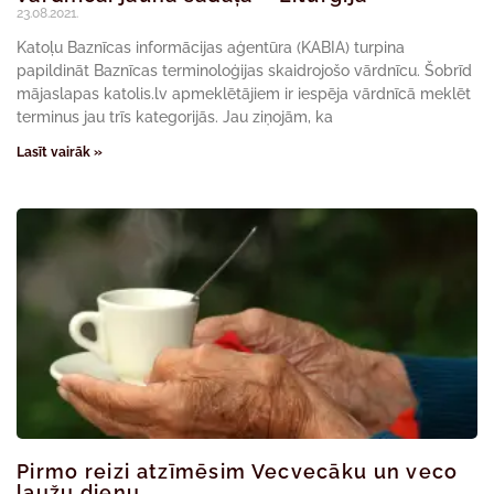
23.08.2021.
Katoļu Baznīcas informācijas aģentūra (KABIA) turpina
papildināt Baznīcas terminoloģijas skaidrojošo vārdnīcu. Šobrīd
mājaslapas katolis.lv apmeklētājiem ir iespēja vārdnīcā meklēt
terminus jau trīs kategorijās. Jau ziņojām, ka
Lasīt vairāk »
Pirmo reizi atzīmēsim Vecvecāku un veco
ļaužu dienu