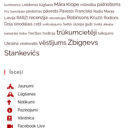
Māra Kiope
patriotisms
Lieldienas
lūgšana
mīlestība
konference
pāvests
Pāvests Francisks
Radio Marija
Pro Sanctitate
pārdomas
recenzija
Robinsons Kruzo
RARZI
Rodions
Latvija
rekolekcijas
Doļa
sinodālais ceļš
svētceļojums
Svētā Jāzepa gads
Svētā Jēkaba
trūkumcietēji
tradīcija
katedrāle
ticība
Tiecības
tulkojums
Zbigņevs
vēstījums
Ukraina
vēstnesītis
Stankevičs
Īsceļi
Jaunumi
Lūgšanas
Notikumi
Paziņojumi
Vārdnīca
Facebook Live