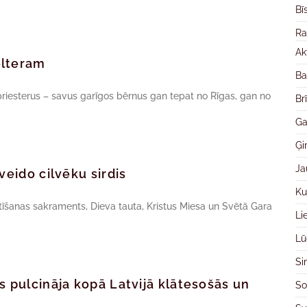
Bī
Ra
Ak
elteram
Ba
riesterus – savus garīgos bērnus gan tepat no Rīgas, gan no
Br
Ga
Ģ
Ja
veido cilvēku sirdis
Ku
stīšanas sakraments, Dieva tauta, Kristus Miesa un Svētā Gara
Li
Lū
Si
s pulcināja kopā Latvijā klātesošās un
So