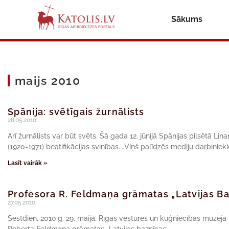
Sākums
maijs 2010
Spānija: svētīgais žurnālists
28.05.2010.
Arī žurnālists var būt svēts. Šā gada 12. jūnijā Spānijas pilsētā L
(1920-1971) beatifikācijas svinības. „Viņš palīdzēs mediju darbiniek
Lasīt vairāk »
Profesora R. Feldmaņa grāmatas „Latvijas B
27.05.2010.
Sestdien, 2010.g. 29. maijā, Rīgas vēstures un kuģniecības muzeja Ko