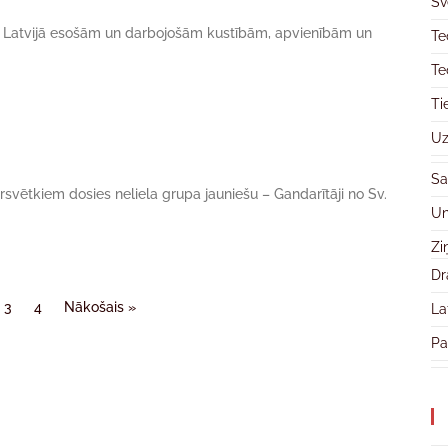
Sv
i no Latvijā esošām un darbojošām kustībām, apvienībām un
Te
Te
Ti
Uz
Sa
vētkiem dosies neliela grupa jauniešu – Gandarītāji no Sv.
Un
Zi
Dr
3
4
Nākošais »
La
Pa