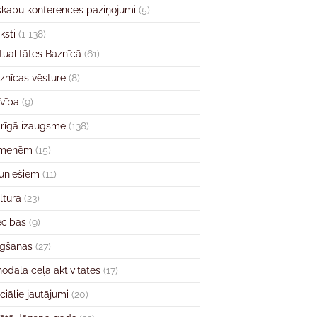
skapu konferences paziņojumi
(5)
ksti
(1 138)
tualitātes Baznīcā
(61)
znīcas vēsture
(8)
īvība
(9)
rīgā izaugsme
(138)
imenēm
(15)
uniešiem
(11)
ltūra
(23)
ecības
(9)
gšanas
(27)
nodālā ceļa aktivitātes
(17)
ciālie jautājumi
(20)