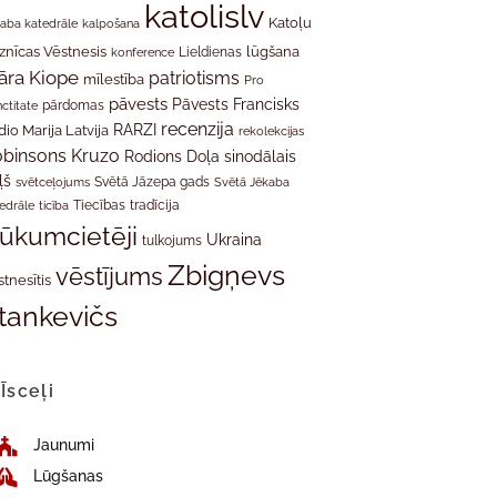
katolislv
Katoļu
aba katedrāle
kalpošana
znīcas Vēstnesis
Lieldienas
lūgšana
konference
āra Kiope
patriotisms
mīlestība
Pro
pāvests
Pāvests Francisks
ctitate
pārdomas
recenzija
RARZI
dio Marija Latvija
rekolekcijas
binsons Kruzo
Rodions Doļa
sinodālais
ļš
svētceļojums
Svētā Jāzepa gads
Svētā Jēkaba
tradīcija
edrāle
ticība
Tiecības
rūkumcietēji
Ukraina
tulkojums
Zbigņevs
vēstījums
stnesītis
tankevičs
Īsceļi
Jaunumi
Lūgšanas