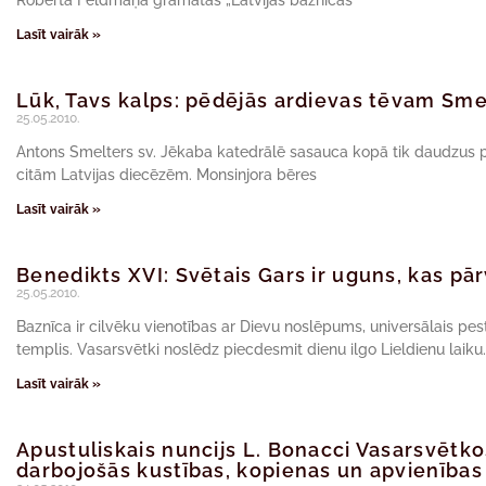
Roberta Feldmaņa grāmatas „Latvijas baznīcas
Lasīt vairāk »
Lūk, Tavs kalps: pēdējās ardievas tēvam Sm
25.05.2010.
Antons Smelters sv. Jēkaba katedrālē sasauca kopā tik daudzus p
citām Latvijas diecēzēm. Monsinjora bēres
Lasīt vairāk »
Benedikts XVI: Svētais Gars ir uguns, kas pār
25.05.2010.
Baznīca ir cilvēku vienotības ar Dievu noslēpums, universālais pe
templis. Vasarsvētki noslēdz piecdesmit dienu ilgo Lieldienu laiku.
Lasīt vairāk »
Apustuliskais nuncijs L. Bonacci Vasarsvētko
darbojošās kustības, kopienas un apvienības