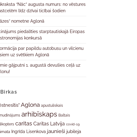
ikraksta “Nāc” augusta numurs: no vēstures
ustcelēm līdz dzīvai ticībai šodien
āzes” nometne Aglonā
cinājums piedalīties starptautiskajā Eiropas
stronomijas konkursā
formācija par papildu autobusu un vilcienu
isiem uz svētkiem Aglonā
rmie gājputni 1. augustā devušies ceļā uz
lonu!
Birkas
Aglona
ēstnesītis"
apustuliskais
arhibīskaps
mudinājums
Baltais
caritas
Caritas Latvija
likopters
covid-19
jaunieši
jubileja
Ingrīda Lisenkova
āmata