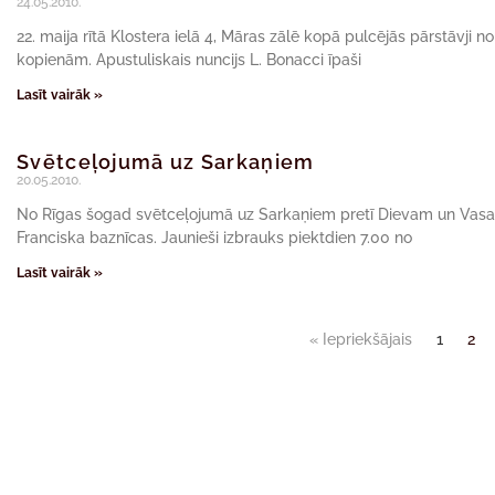
24.05.2010.
22. maija rītā Klostera ielā 4, Māras zālē kopā pulcējās pārstāvj
kopienām. Apustuliskais nuncijs L. Bonacci īpaši
Lasīt vairāk »
Svētceļojumā uz Sarkaņiem
20.05.2010.
No Rīgas šogad svētceļojumā uz Sarkaņiem pretī Dievam un Vasars
Franciska baznīcas. Jaunieši izbrauks piektdien 7.00 no
Lasīt vairāk »
« Iepriekšājais
1
2