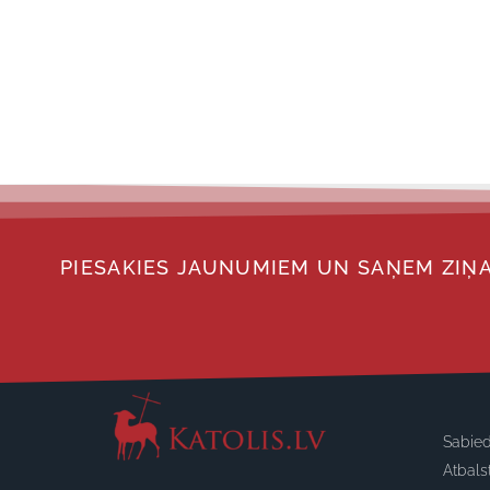
PIESAKIES JAUNUMIEM UN SAŅEM ZIŅA
Sabied
Atbals