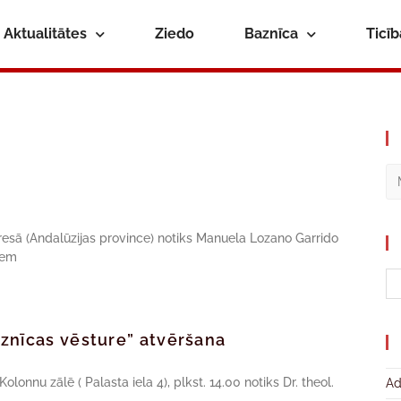
Aktualitātes
Ziedo
Baznīca
Ticī
inaresā (Andalūzijas province) notiks Manuela Lozano Garrido
iem
aznīcas vēsture” atvēršana
lonnu zālē ( Palasta iela 4), plkst. 14.00 notiks Dr. theol.
Ad