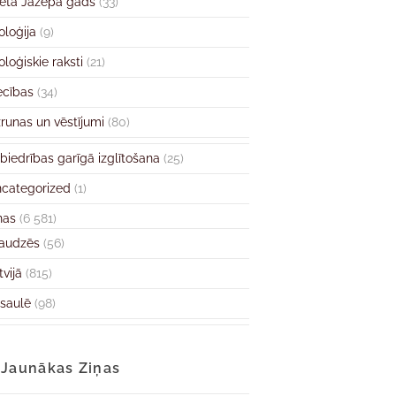
ētā Jāzepa gads
(33)
oloģija
(9)
oloģiskie raksti
(21)
ecības
(34)
runas un vēstījumi
(80)
biedrības garīgā izglītošana
(25)
categorized
(1)
ņas
(6 581)
audzēs
(56)
tvijā
(815)
saulē
(98)
Jaunākas Ziņas