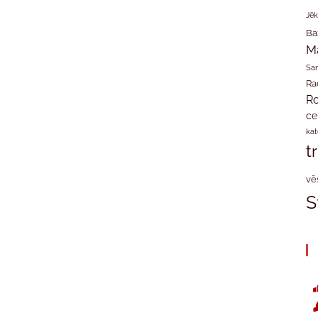
Jēk
Ba
M
San
Ra
Ro
ce
kat
t
vē
S