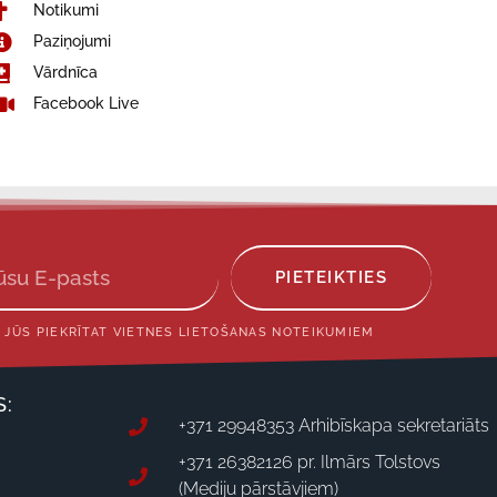
Notikumi
Paziņojumi
Vārdnīca
Facebook Live
PIETEIKTIES
 JŪS PIEKRĪTAT VIETNES LIETOŠANAS NOTEIKUMIEM
S:
+371 29948353 Arhibīskapa sekretariāts
+371 26382126 pr. Ilmārs Tolstovs
(Mediju pārstāvjiem)