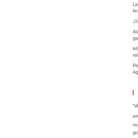
La
kr
„O
Ai
ga
In
re
Pi
Ag
"V
pa
He
gr