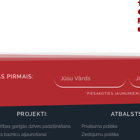
S PIRMAIS:
*PIESAKOTIES JAUNUMIEM,
PROJEKTI:
ATBALST
rības garīgās dzīves padziļināšana
Privātuma politika
ts baznīcu atjaunošanai
Ziedojumu politika