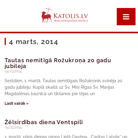
4 marts, 2014
Tautas nemitīgā Rožukroņa 20 gadu
jubileja
04.03.2014.
Sestdien, 1. martā, Tautas nemitīgais Rožukronis svinēja 20
gadu jubileju. Kuplā skaitā uz Sv. Misi Rīgas Sv. Marijas
Magdalēnas baznīcā un tikšanos pie tējas un
Lasīt vairāk »
Žēlsirdības diena Ventspilī
04.03.2014.
1. martā, pāris dienas pirms Lielā Gavēņa, „Caritas Latvija” un