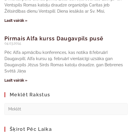
Ventspils Romas katoļu draudze organizēja Caritas jeb
Žēlsirdības dienu Ventspilī. Diena iesākās ar Sv. Misi,
Lasīt vairāk »
Pirmais Alfa kurss Daugavpils pusē
04.03.2014.
Pēc Alfa apmācību konferences, kas notika 8.februārī
Daugavpilī, Alfa kursu 19. februārī vienlaicīgi uzsāka gan
Daugavpils Jēzus Sirds Romas katoļu draudze, gan Bebrenes
Svētā Jāņa
Lasīt vairāk »
Meklēt Rakstus
Šķirot Pēc Laika