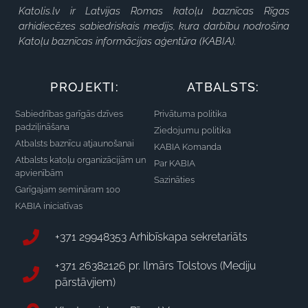
Katolis.lv ir Latvijas Romas katoļu baznīcas Rīgas
arhidiecēzes sabiedriskais medijs, kura darbību nodrošina
Katoļu baznīcas informācijas aģentūra (KABIA).
PROJEKTI:
ATBALSTS:
Sabiedrības garīgās dzīves
Privātuma politika
padziļināšana
Ziedojumu politika
Atbalsts baznīcu atjaunošanai
KABIA Komanda
Atbalsts katoļu organizācijām un
Par KABIA
apvienībām
Sazināties
Garīgajam semināram 100
KABIA iniciatīvas
+371 29948353 Arhibīskapa sekretariāts
+371 26382126 pr. Ilmārs Tolstovs (Mediju
pārstāvjiem)