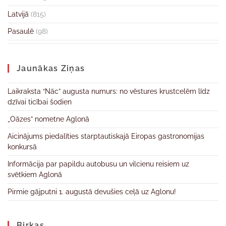
Latvijā
(815)
Pasaulē
(98)
Jaunākas Ziņas
Laikraksta “Nāc” augusta numurs: no vēstures krustcelēm līdz
dzīvai ticībai šodien
„Oāzes” nometne Aglonā
Aicinājums piedalīties starptautiskajā Eiropas gastronomijas
konkursā
Informācija par papildu autobusu un vilcienu reisiem uz
svētkiem Aglonā
Pirmie gājputni 1. augustā devušies ceļā uz Aglonu!
Birkas