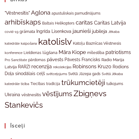
Aglona
"Vēstnesītis"
apustuliskais pamudinājums
arhibīskaps
caritas
Caritas Latvija
Baltais Helikopters
jaunieši
jubileja
Ingrīda Lisenkova
grāmata
Jēkaba
covid-19
katolislv
Katoļu Baznīcas Vēstnesis
katedrāle
kalpošana
Māra Kiope
patriotisms
Lieldienas
lūgšana
mīlestība
konference
pāvests
Pāvests Francisks
Radio Marija
Pro Sanctitate
pārdomas
recenzija
Robinsons Kruzo
RARZI
Rodions
Latvija
rekolekcijas
Doļa
sinodālais ceļš
svētceļojums
Svētā Jāzepa gads
Svētā Jēkaba
trūkumcietēji
tradīcija
katedrāle
ticība
Tiecības
tulkojums
Zbigņevs
vēstījums
Ukraina
vēstnesītis
Stankevičs
Īsceļi