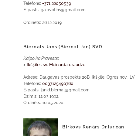
Telefons:
+371 22050539
E-pasts: ga.avotins@gmail.com
Ordinēts: 26.12.2019.
Biernats Jans (Biernat Jan) SVD
Kalpo kā Prāvests
:
>
Ikšķiles sv. Meinarda draudze
Adrese: Daugavas prospekts 20B, Ikšķile, Ogres nov., LV
Telefons:
0037125490760
E-pasts: jan.d.biernat@gmail.com
Dzimis: 12.03.1992.
Ordinēts: 10.05.2020.
Birkovs Renārs Dr.iur.can