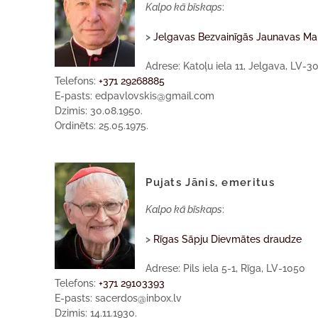
Kalpo kā bīskaps
:
>
Jelgavas Bezvainīgās Jaunavas Mar
Adrese: Katoļu iela 11, Jelgava, LV-3
Telefons:
+371 29268885
E-pasts: edpavlovskis@gmail.com
Dzimis: 30.08.1950.
Ordinēts: 25.05.1975.
Pujats Jānis, emeritus
Kalpo kā bīskaps
:
>
Rīgas Sāpju Dievmātes draudze
Adrese: Pils iela 5-1, Rīga, LV-1050
Telefons:
+371 29103393
E-pasts: sacerdos@inbox.lv
Dzimis: 14.11.1930.