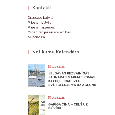
Kontakti
Draudzes Latvijā
Priesteri Latvijā
Priesteri ārzemēs
Organizācijas un apvienības
Nunciatūra
Notikumu Kalendārs
10.08.2026.
JELGAVAS BEZVAINĪGĀS
JAUNAVAS MARIJAS ROMAS
KATOĻU DRAUDZES
SVĒTCEĻOJUMS UZ AGLONU
14.08.2026.
GARĪGĀ CĪŅA – CEĻŠ UZ
BRĪVĪBU