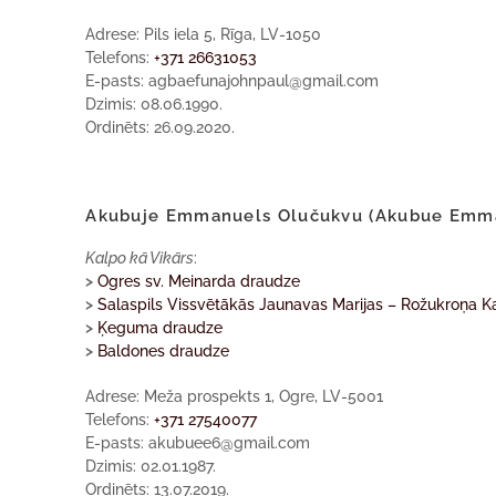
Adrese: Pils iela 5, Rīga, LV-1050
Telefons:
+371 26631053
E-pasts: agbaefunajohnpaul@gmail.com
Dzimis: 08.06.1990.
Ordinēts: 26.09.2020.
Akubuje Emmanuels Olučukvu (Akubue Emm
Kalpo kā Vikārs
:
>
Ogres sv. Meinarda draudze
>
Salaspils Vissvētākās Jaunavas Marijas – Rožukroņa K
>
Ķeguma draudze
>
Baldones draudze
Adrese: Meža prospekts 1, Ogre, LV-5001
Telefons:
+371 27540077
E-pasts: akubuee6@gmail.com
Dzimis: 02.01.1987.
Ordinēts: 13.07.2019.