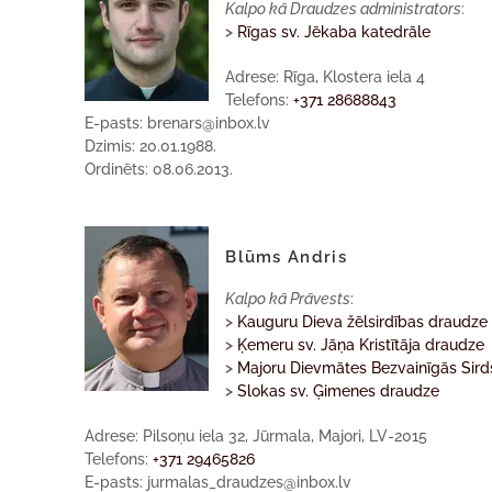
Kalpo kā Draudzes administrators
:
>
Rīgas sv. Jēkaba katedrāle
Adrese: Rīga, Klostera iela 4
Telefons:
+371 28688843
E-pasts: brenars@inbox.lv
Dzimis: 20.01.1988.
Ordinēts: 08.06.2013.
Blūms Andris
Kalpo kā Prāvests
:
>
Kauguru Dieva žēlsirdības draudze
>
Ķemeru sv. Jāņa Kristītāja draudze
>
Majoru Dievmātes Bezvainīgās Sird
>
Slokas sv. Ģimenes draudze
Adrese: Pilsoņu iela 32, Jūrmala, Majori, LV-2015
Telefons:
+371 29465826
E-pasts: jurmalas_draudzes@inbox.lv