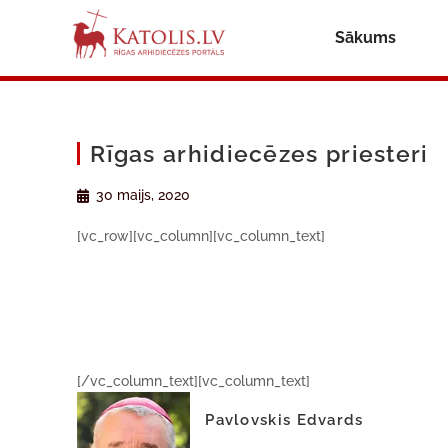
Sākums
Rīgas arhidiecēzes priesteri
30 maijs, 2020
[vc_row][vc_column][vc_column_text]
[/vc_column_text][vc_column_text]
Pavlovskis Edvards