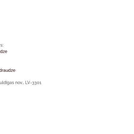
rs
:
udze
e
 draudze
Kuldīgas nov., LV-3301