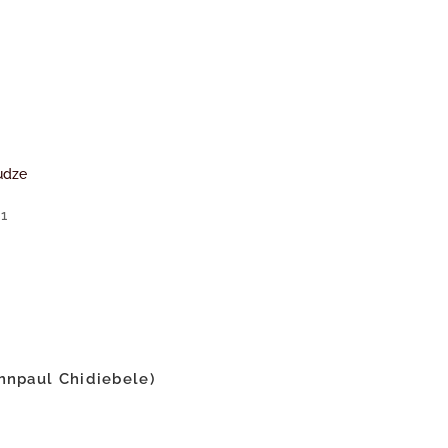
udze
01
hnpaul Chidiebele)