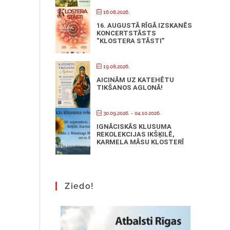
16.08.2026.
16. AUGUSTĀ RĪGĀ IZSKANĒS
KONCERTSTĀSTS
“KLOSTERA STĀSTI”
19.08.2026.
AICINĀM UZ KATEHĒTU
TIKŠANOS AGLONĀ!
30.09.2026.
- 04.10.2026.
IGNĀCISKĀS KLUSUMA
REKOLEKCIJAS IKŠĶILĒ,
KARMELA MĀSU KLOSTERĪ
Ziedo!