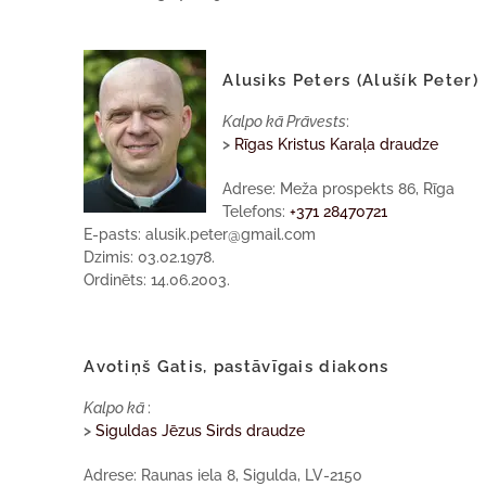
Alusiks Peters (Alušík Peter)
Kalpo kā Prāvests
:
>
Rīgas Kristus Karaļa draudze
Adrese: Meža prospekts 86, Rīga
Telefons:
+371 28470721
E-pasts: alusik.peter@gmail.com
Dzimis: 03.02.1978.
Ordinēts: 14.06.2003.
Avotiņš Gatis, pastāvīgais diakons
Kalpo kā
:
>
Siguldas Jēzus Sirds draudze
Adrese: Raunas iela 8, Sigulda, LV-2150