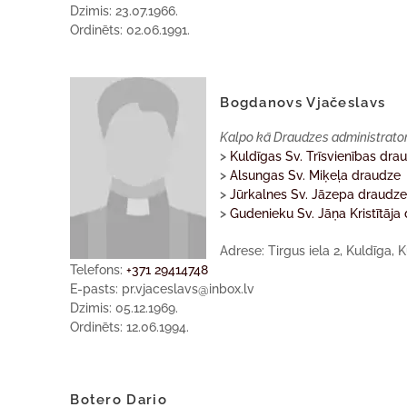
Dzimis: 23.07.1966.
Ordinēts: 02.06.1991.
Bogdanovs Vjačeslavs
Kalpo kā Draudzes administrato
>
Kuldīgas Sv. Trīsvienības dra
>
Alsungas Sv. Miķeļa draudze
>
Jūrkalnes Sv. Jāzepa draudz
>
Gudenieku Sv. Jāņa Kristītāja
Adrese: Tirgus iela 2, Kuldīga, 
Telefons:
+371 29414748
E-pasts: pr.vjaceslavs@inbox.lv
Dzimis: 05.12.1969.
Ordinēts: 12.06.1994.
Botero Dario