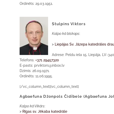
Ordinēts: 29.03.1951.
Stulpins Viktors
Kalpo kā bīskaps
:
>
Liepājas Sv. Jāzepa katedrāles dra
Adrese: Peldu iela 15, Liepāja, LV-34
Telefons:
+371 29457320
E-pasts: prviktors@inbox.lv
Dzimis: 26.09.1971.
Ordinēts: 11.06.1995.
[/vc_column_text][vc_column_text]
Agbaefuna Džonpols Čidībele (Agbaefuna Jo
Kalpo kā Vikārs
:
>
Rīgas sv. Jēkaba katedrāle